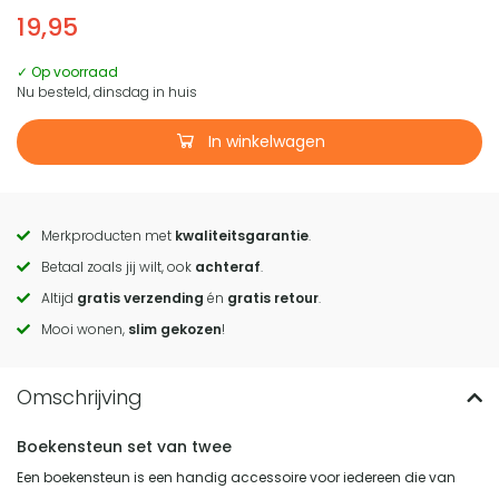
19,95
✓ Op voorraad
Nu besteld, dinsdag in huis
In winkelwagen
Merkproducten met
kwaliteitsgarantie
.
Call
Betaal zoals jij wilt, ook
achteraf
.
to
Altijd
gratis verzending
én
gratis retour
.
actions
Mooi wonen,
slim gekozen
!
Boekensteun set van twee
Een boekensteun is een handig accessoire voor iedereen die van