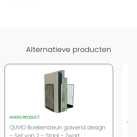
Alternatieve producten
HUIDIG PRODUCT
QUV
QUVIO Boekensteun golvend design
15,5
– Set van 2 – Staal – Zwart