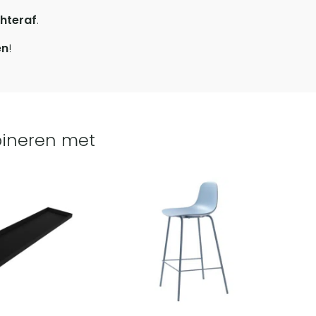
hteraf
.
en
!
ineren met