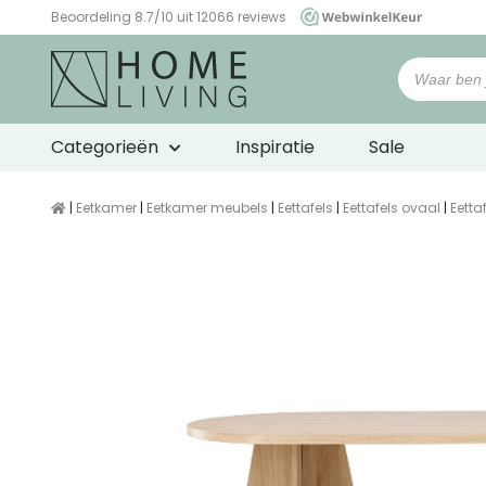
Beoordeling 8.7/10 uit 12066 reviews
WebwinkelKeur
Categorieën
Inspiratie
Sale
|
Eetkamer
|
Eetkamer meubels
|
Eettafels
|
Eettafels ovaal
|
Eetta