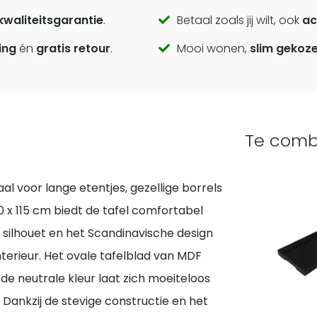
kwaliteitsgarantie
.
Betaal zoals jij wilt, ook
ac
ing
én
gratis retour
.
Mooi wonen,
slim gekoz
Te comb
aal voor lange etentjes, gezellige borrels
 x 115 cm biedt de tafel comfortabel
e silhouet en het Scandinavische design
nterieur. Het ovale tafelblad van MDF
 de neutrale kleur laat zich moeiteloos
Dankzij de stevige constructie en het