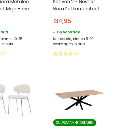
Nora Metalen
Set van 2 – Nest of
ast Maja – met
Nora Eetkamerstoel
euren – 140
Jaro bouclé met
5
134,95
art
zwarte poten – Wit
raad
✓ Op voorraad
 binnen 10-15
Nu besteld, binnen 5-10
in huis
werkdagen in huis
DUURZAAMHEIDSLABEL