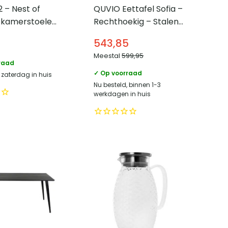
2 – Nest of
QUVIO Eettafel Sofia –
tkamerstoelen
Rechthoekig – Stalen
ouclé met
kruispoot – FSC®-
543,85
 stalen poten
gecertificeerd
Meestal
599,95
mangohout – 220×110
raad
cm – Naturel
✓ Op voorraad
 zaterdag in huis
Nu besteld, binnen 1-3
werkdagen in huis