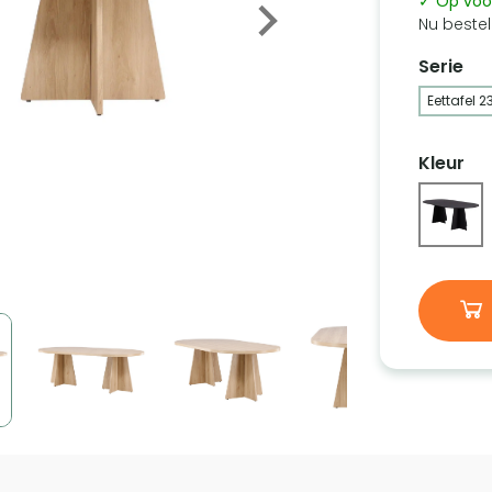
✓ Op voo
Nu bestel
Serie
Eettafel 2
Kleur