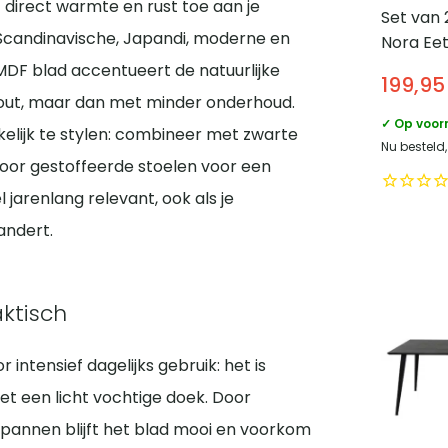
 direct warmte en rust toe aan je
Set van 
 Scandinavische, Japandi, moderne en
Nora Ee
Menno b
 MDF blad accentueert de natuurlijke
199,95
chromen
 hout, maar dan met minder onderhoud.
– Wit
✓ Op voor
akkelijk te stylen: combineer met zwarte
Nu besteld,
voor gestoffeerde stoelen voor een
l jarenlang relevant, ook als je
andert.
aktisch
intensief dagelijks gebruik: het is
t een licht vochtige doek. Door
 pannen blijft het blad mooi en voorkom