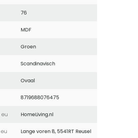
76
MDF
Groen
Scandinavisch
Ovaal
8719688076475
 eu
HomeLiving.nl
 eu
Lange voren 8, 5541RT Reusel