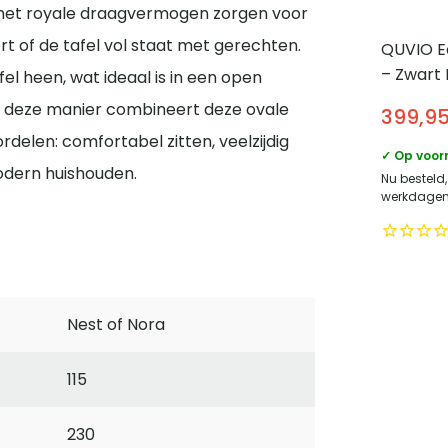
en het royale draagvermogen zorgen voor
rt of de tafel vol staat met gerechten.
QUVIO E
– Zwart 
el heen, wat ideaal is in een open
Duurzaa
 deze manier combineert deze ovale
399,9
Design
ordelen: comfortabel zitten, veelzijdig
✓ Op voor
odern huishouden.
Nu besteld,
werkdagen 
Nest of Nora
115
230