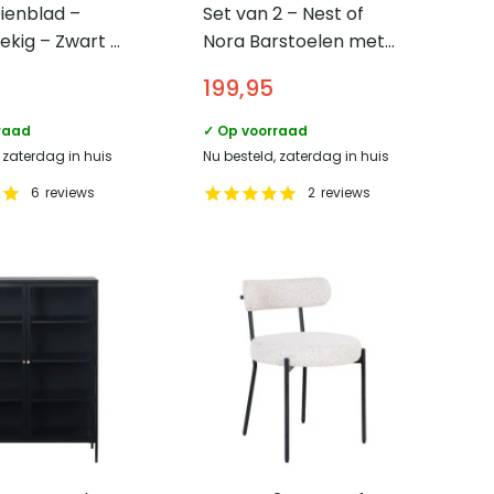
ienblad –
Set van 2 – Nest of
ekig – Zwart –
Nora Barstoelen met
rugleuning Zoey –
199,95
Metalen frame –
Blauw
raad
✓ Op voorraad
 zaterdag in huis
Nu besteld, zaterdag in huis
6
reviews
2
reviews