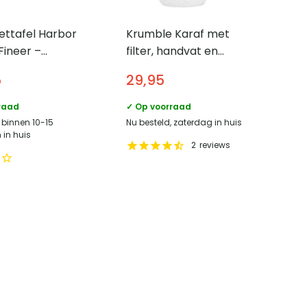
ettafel Harbor
Krumble Karaf met
Fineer –
filter, handvat en
m en Elegant
deksel –
5
29,95
Schubbenpatroon –
Glas en aluminium – 1,5
raad
✓ Op voorraad
liter
 binnen 10-15
Nu besteld, zaterdag in huis
in huis
2
reviews