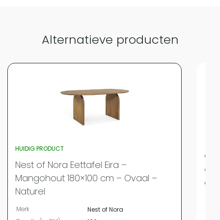
Alternatieve producten
HUIDIG PRODUCT
QUV
Nest of Nora Eettafel Eira –
cm 
Mangohout 180×100 cm – Ovaal –
gec
Naturel
Merk
Merk
Nest of Nora
Bree