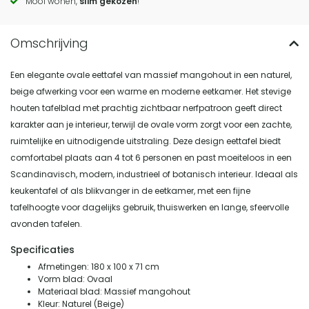
Mooi wonen,
slim gekozen
!
Een elegante ovale eettafel van massief mangohout in een naturel,
beige afwerking voor een warme en moderne eetkamer. Het stevige
houten tafelblad met prachtig zichtbaar nerfpatroon geeft direct
karakter aan je interieur, terwijl de ovale vorm zorgt voor een zachte,
ruimtelijke en uitnodigende uitstraling. Deze design eettafel biedt
comfortabel plaats aan 4 tot 6 personen en past moeiteloos in een
Scandinavisch, modern, industrieel of botanisch interieur. Ideaal als
keukentafel of als blikvanger in de eetkamer, met een fijne
tafelhoogte voor dagelijks gebruik, thuiswerken en lange, sfeervolle
avonden tafelen.
Specificaties
Afmetingen: 180 x 100 x 71 cm
Vorm blad: Ovaal
Materiaal blad: Massief mangohout
Kleur: Naturel (Beige)