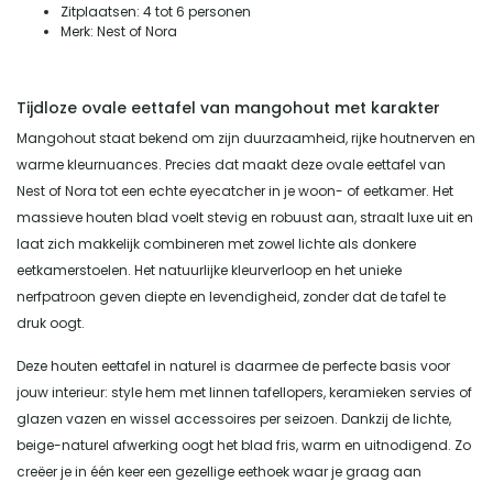
Zitplaatsen: 4 tot 6 personen
Merk: Nest of Nora
Tijdloze ovale eettafel van mangohout met karakter
Mangohout staat bekend om zijn duurzaamheid, rijke houtnerven en
warme kleurnuances. Precies dat maakt deze ovale eettafel van
Nest of Nora tot een echte eyecatcher in je woon- of eetkamer. Het
massieve houten blad voelt stevig en robuust aan, straalt luxe uit en
laat zich makkelijk combineren met zowel lichte als donkere
eetkamerstoelen. Het natuurlijke kleurverloop en het unieke
nerfpatroon geven diepte en levendigheid, zonder dat de tafel te
druk oogt.
Deze houten eettafel in naturel is daarmee de perfecte basis voor
jouw interieur: style hem met linnen tafellopers, keramieken servies of
glazen vazen en wissel accessoires per seizoen. Dankzij de lichte,
beige-naturel afwerking oogt het blad fris, warm en uitnodigend. Zo
creëer je in één keer een gezellige eethoek waar je graag aan