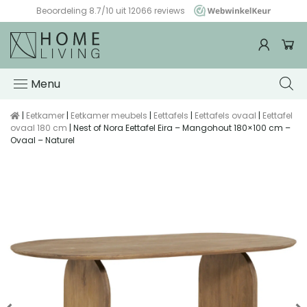
Altijd gratis verzending & retour
Menu
|
Eetkamer
|
Eetkamer meubels
|
Eettafels
|
Eettafels ovaal
|
Eettafel
ovaal 180 cm
| Nest of Nora Eettafel Eira – Mangohout 180×100 cm –
Ovaal – Naturel