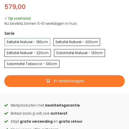
579,00
✓ Op voorraad
Nu besteld, binnen 5-10 werkdagen in huis
Serie
Eettafel Naturel - 180cm
Eettafel Naturel - 200cm
Eettafel Naturel - 220cm
Salontafel Naturel - 130cm
Salontafel Tabacco - 130cm
In winkelwagen
Merkproducten met
kwaliteitsgarantie
.
Call
Betaal zoals jij wilt, ook
achteraf
.
to
Altijd
gratis verzending
én
gratis retour
.
actions