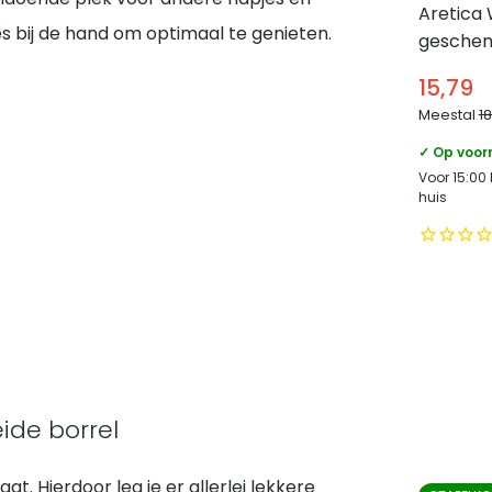
Aretica 
s bij de hand om optimaal te genieten.
geschenk
15,79
Meestal
1
✓ Op voor
Voor 15:00
huis
ide borrel
t. Hierdoor leg je er allerlei lekkere