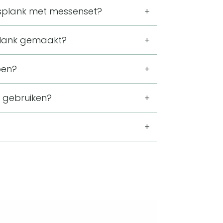
splank met messenset?
6 x 1,5 centimeter. Door dit
splank gemaakt?
rs, worst, toastjes en bakjes saus
 lichtbruine kleur. Het natuurlijke
pen?
en hebben een eigen houder aan de
 gebruiken?
niet los op tafel liggen.
eren van kaas en borrelhapjes. Er is
es saus.
ndelijke stijl. De lichtbruine bamboe
afel.