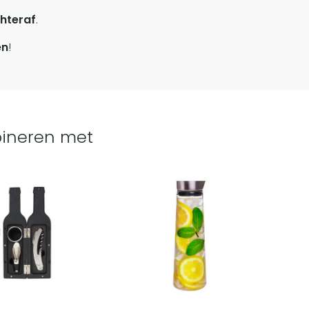
hteraf
.
en
!
ineren met