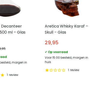
 Decanteer
Aretica Whisky Karaf –
1500 ml – Glas
Skull – Glas
29,95
9,95
✓ Op voorraad
raad
Voor 15:00 besteld, morgen in
huis
 besteld, morgen in
1
review
1
review