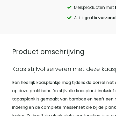
Call
Merkproducten met
Altijd
gratis verzend
to
actions
Product omschrijving
Kaas stijlvol serveren met deze kaas
Een heerlijk kaasplankje mag tijdens de borrel nie
op deze praktische én stijlvolle kaasplank inclusi
tapasplank is gemaakt van bamboe en heeft een natu
indeling en de complete messenset die bij de plan
leuker. Zo heeft de plank plek voor toastjes, is er