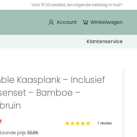
Voor 15:00 besteld, de volgende werkdag in huis*
Account
Winkelwagen
Klantenservice
ble Kaasplank – Inclusief
enset – Bamboe –
tbruin
7
1
review
toonde prijs
32,95