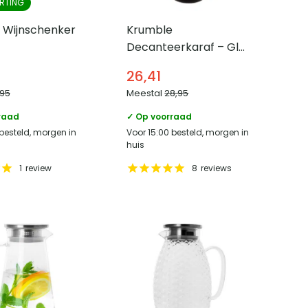
RTING
 Wijnschenker
Krumble
Decanteerkaraf – Glas
– Transparant
26,41
,95
Meestal
28,95
raad
✓ Op voorraad
 besteld, morgen in
Voor 15:00 besteld, morgen in
huis
1
review
8
reviews