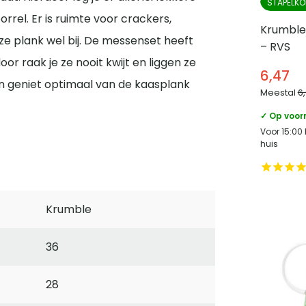
STAPELKO
rrel. Er is ruimte voor crackers,
Krumble
ze plank wel bij. De messenset heeft
– RVS
or raak je ze nooit kwijt en liggen ze
6,47
n en geniet optimaal van de kaasplank
Meestal
6
✓ Op voor
Voor 15:00
huis
Krumble
36
28