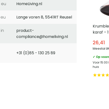
 eu
HomeLiving.nl
 eu
Lange voren 8, 5541RT Reusel
Krumble
product-
karaf – 
compliance@homeliving.nl
26,41
Meestal
2
+31 (0)85 - 130 25 89
✓ Op voor
Voor 15:00
huis