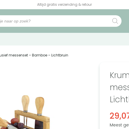
Altijd gratis verzending & retour
lusief messenset – Bamboe – Lichtbruin
Krum
mess
Lich
29,0
Meest ge