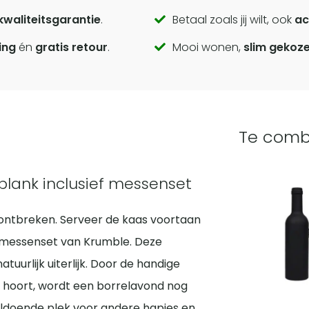
kwaliteitsgarantie
.
Betaal zoals jij wilt, ook
ac
ing
én
gratis retour
.
Mooi wonen,
slim gekoz
Te comb
plank inclusief messenset
t ontbreken. Serveer de kaas voortaan
ef messenset van Krumble. Deze
urlijk uiterlijk. Door de handige
k hoort, wordt een borrelavond nog
 voldoende plek voor andere hapjes en