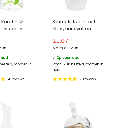
Karaf – 1,2
Krumble Karaf met
Transparant
filter, handvat en
deksel –
29,07
Schubbenpatroon –
7,95
Meestal
32,95
Glas en aluminium – 2
liter
raad
✓ Op voorraad
 besteld, morgen in
Voor 15:00 besteld, morgen in
huis
4
reviews
2
reviews