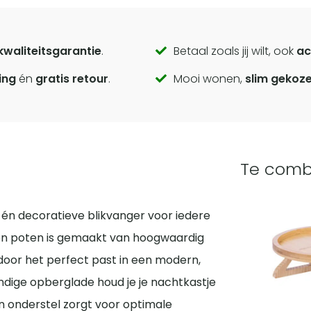
kwaliteitsgarantie
.
Betaal zoals jij wilt, ook
ac
ing
én
gratis retour
.
Mooi wonen,
slim gekoz
Te comb
he én decoratieve blikvanger voor iedere
n poten is gemaakt van hoogwaardig
oor het perfect past in een modern,
handige opberglade houd je je nachtkastje
en onderstel zorgt voor optimale