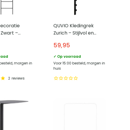
ecoratie
QUVIO Kledingrek
 Zwart –
Zurich – Stijlvol en
Duurzaam – Zwart –
59,95
Metaal
raad
✓ Op voorraad
 besteld, morgen in
Voor 15:00 besteld, morgen in
huis
2
reviews