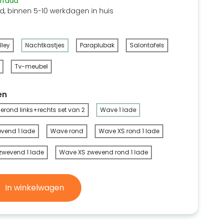
rraad
d, binnen 5-10 werkdagen in huis
lley
Nachtkastjes
Paraplubak
Salontafels
Tv-meubel
en
rond links+rechts set van 2
Wave 1 lade
vend 1 lade
Wave rond
Wave XS rond 1 lade
zwevend 1 lade
Wave XS zwevend rond 1 lade
In winkelwagen