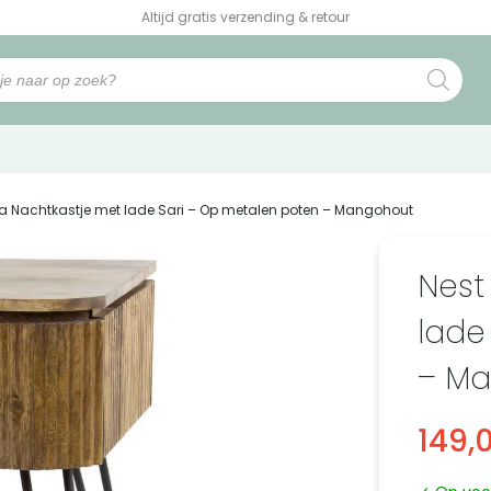
Altijd gratis verzending & retour
ora Nachtkastje met lade Sari – Op metalen poten – Mangohout
Nest
lade
– M
149,