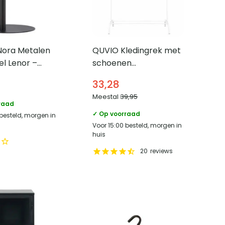
Nora Metalen
QUVIO Kledingrek met
el Lenor –
schoenen
visch – Zwart
opbergruimte – 40 x
33,28
110 x 150 cm – Wit
Meestal
39,95
raad
✓ Op voorraad
 besteld, morgen in
Voor 15:00 besteld, morgen in
huis
20
reviews