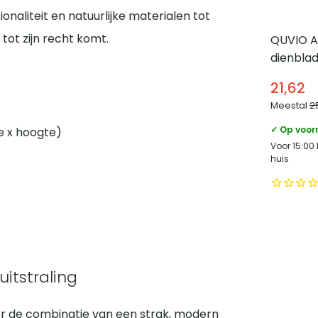
ionaliteit en natuurlijke materialen tot
tot zijn recht komt.
QUVIO A
dienbla
inklapb
21,62
Bamboe
Meestal
2
✓ Op voor
e x hoogte)
Voor 15:00
huis
itstraling
oor de combinatie van een strak, modern