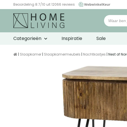
Beoordeling 8.7/10 uit 12066 reviews
WebwinkelKeur
Categorieën
Inspiratie
Sale
|
Slaapkamer
|
Slaapkamermeubels
|
Nachtkastjes
| Nest of N