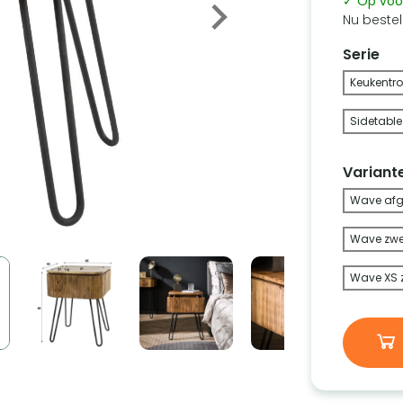
✓ Op voo
Nu bestel
Serie
Keukentro
Sidetable
Variant
Wave afge
Wave zwe
Wave XS 