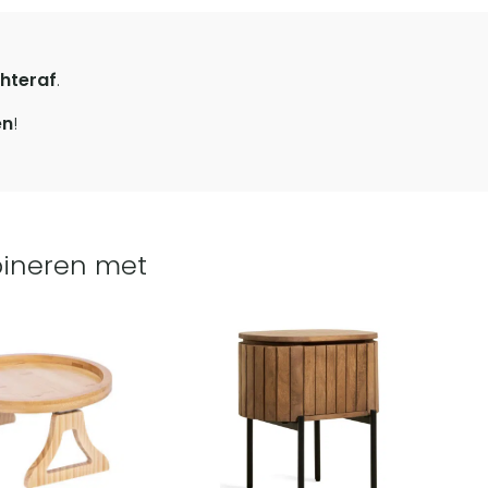
hteraf
.
en
!
ineren met