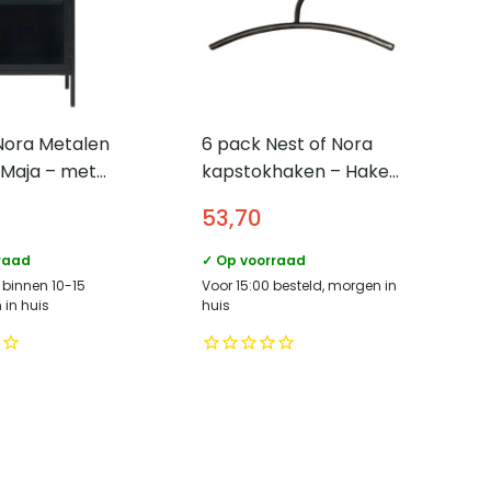
Nora Metalen
6 pack Nest of Nora
 Maja – met
kapstokhaken – Haken
eur –
Voor Jassen –
53,70
ast – Zwart
Gunmetal
raad
✓ Op voorraad
 binnen 10-15
Voor 15:00 besteld, morgen in
in huis
huis