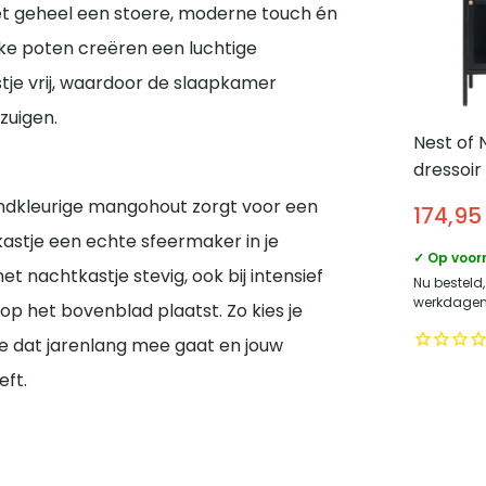
et geheel een stoere, moderne touch én
anke poten creëren een luchtige
stje vrij, waardoor de slaapkamer
zuigen.
Nest of 
dressoir
glazen d
andkleurige mangohout zorgt voor een
174,95
Opbergk
astje een echte sfeermaker in je
✓ Op voor
et nachtkastje stevig, ook bij intensief
Nu besteld,
werkdagen 
p het bovenblad plaatst. Zo kies je
je dat jarenlang mee gaat en jouw
eft.