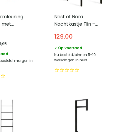
rmleuning
Nest of Nora
d met
Nachtkastje Flin –
are armen –
mangohout met deur
129,00
– Lichtbruin
5,95
✓ Op voorraad
raad
Nu besteld, binnen 5-10
werkdagen in huis
 besteld, morgen in