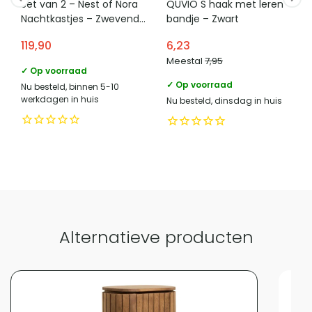
Set van 2 – Nest of Nora
QUVIO S haak met leren
Nachtkastjes – Zwevend
bandje – Zwart
met lade – Houten
119,90
6,23
design – Bruin
Vergelijk met alternatieven
Meestal
7,95
✓ Op voorraad
✓ Op voorraad
Nu besteld, binnen 5-10
werkdagen in huis
Nu besteld, dinsdag in huis
Alternatieve producten