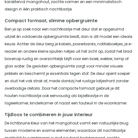
karaktervol mangohout, zachte vormen en een minimalistisch
design in één praktisch nachtkastje.
Compact formaat, slimme opbergruimte
Ben je op zoek naar een nachtkastje met deur dat er opgeruimd
uitziet én voldoende opbergruimte biedt, dan is dit model een ideale
keuze. Achter de deur berg je kabels, powerbanks, notitieboekjes, je e-
reader en andere kleine spullen netjes uit het zicht op, zodat het blad
bovenop rustig en overzichtelijk blijft voor een boek, wekker, lamp of
glas water. De gesloten opbergruimte zorgt voor minder visuele
prikkels en beschermt je essentials tegen stof. De deur opent soepel
en sluit het vak strak af, mede dankzij het rustige latjesfront zonder
overbodige details. Door het compacte formaat gebruik je dit
houten nachtkastje ook eenvoudig als bijzetkastje in de
logeerkamer, kinderkamer of naast een fauteuil in de woonkamer.
Tijdloos te combineren in jouw interieur
De lichtbruine kleur van het mangohout vormt een natuurlijke brug
tussen moderne en warme elementen, waardoor dit nachtkastje
makkelijk te combineren is met neutraal beddengoed, zachte