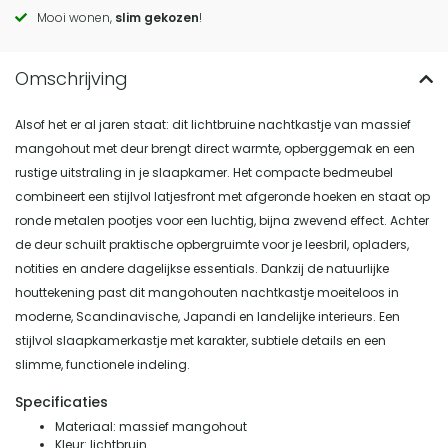
actions
Mooi wonen,
slim gekozen
!
Alsof het er al jaren staat: dit lichtbruine nachtkastje van massief
mangohout met deur brengt direct warmte, opberggemak en een
rustige uitstraling in je slaapkamer. Het compacte bedmeubel
combineert een stijlvol latjesfront met afgeronde hoeken en staat op
ronde metalen pootjes voor een luchtig, bijna zwevend effect. Achter
de deur schuilt praktische opbergruimte voor je leesbril, opladers,
notities en andere dagelijkse essentials. Dankzij de natuurlijke
houttekening past dit mangohouten nachtkastje moeiteloos in
moderne, Scandinavische, Japandi en landelijke interieurs. Een
stijlvol slaapkamerkastje met karakter, subtiele details en een
slimme, functionele indeling.
Specificaties
Materiaal: massief mangohout
Kleur: lichtbruin