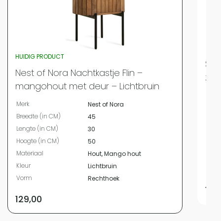
HUIDIG PRODUCT
Set
Nest of Nora Nachtkastje Flin –
zwe
mangohout met deur – Lichtbruin
Merk
Merk
Nest of Nora
Bree
Breedte (in CM)
45
Leng
Lengte (in CM)
30
Hoog
Hoogte (in CM)
50
Mate
Materiaal
Hout, Mango hout
Kleur
Kleur
Lichtbruin
Vor
Vorm
Rechthoek
159
129,00