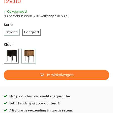
129,00
✓ Op voorraad
Nu besteld, binnen 5-10 werkdagen in huis
Serie
Staand
Hangend
Kleur
In winkelwagen
Merkproducten met
kwaliteitsgarantie
.
Call
Betaal zoals jij wilt, ook
achteraf
.
to
Altijd
gratis verzending
én
gratis retour
.