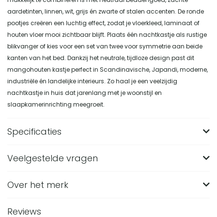
aardetinten, linnen, wit, grijs én zwarte of stalen accenten. De ronde
pootjes creëren een luchtig effect, zodat je vloerkleed, laminaat of
houten vloer mooi zichtbaar blijft. Plaats één nachtkastje als rustige
blikvanger of kies voor een set van twee voor symmetrie aan beide
kanten van het bed. Dankzij het neutrale, tijdloze design past dit
mangohouten kastje perfect in Scandinavische, Japandi, moderne,
industriële én landelijke interieurs. Zo haal je een veelzijdig
nachtkastje in huis dat jarenlang met je woonstijl en
slaapkamerinrichting meegroeit.
Specificaties
Veelgestelde vragen
Merk
Nest of Nora
Breedte (in CM)
45
Over het merk
Wat zijn de afmetingen van het Nest of Nora
Nachtkastje Flin?
Lengte (in CM)
30
Reviews
Het Nest of Nora Nachtkastje Flin is 50 cm hoog, 45 cm
Hoogte (in CM)
50