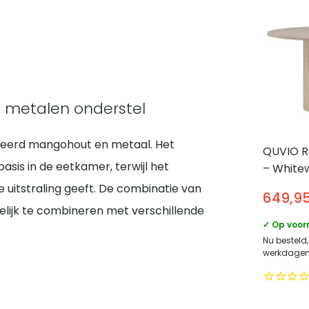
 metalen onderstel
iceerd mangohout en metaal. Het
QUVIO R
asis in de eetkamer, terwijl het
– White
fineer 
 uitstraling geeft. De combinatie van
649,9
eetkam
elijk te combineren met verschillende
✓ Op voor
Nu besteld,
werkdagen 