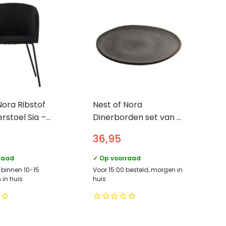
Nora Ribstof
Nest of Nora
stoel Sia –
Dinerborden set van 4
 poten – Zwart
Ø27 cm – Grijs/Bruin
36,95
raad
✓ Op voorraad
 binnen 10-15
Voor 15:00 besteld, morgen in
in huis
huis