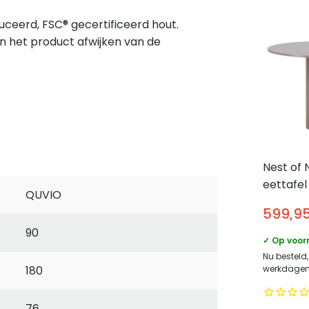
ceerd, FSC® gecertificeerd hout.
n het product afwijken van de
Nest of
eettafel 
QUVIO
Donkerb
599,9
90
✓ Op voor
Nu besteld,
180
werkdagen 
76