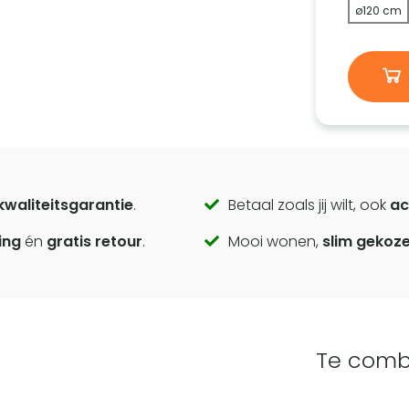
ø120 cm
kwaliteitsgarantie
.
Betaal zoals jij wilt, ook
ac
ing
én
gratis retour
.
Mooi wonen,
slim gekoz
Te comb