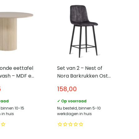
onde eettafel
Set van 2 – Nest of
wash – MDF en
Nora Barkrukken Osta
– Moderne
– 65 cm – Velvet –
5
158,00
er
Antraciet
raad
✓ Op voorraad
 binnen 10-15
Nu besteld, binnen 5-10
in huis
werkdagen in huis