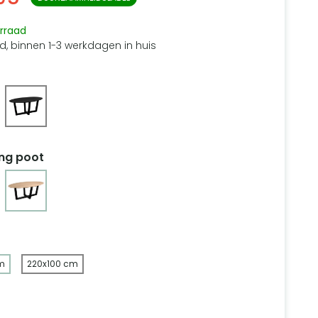
rraad
d, binnen 1-3 werkdagen in huis
ing poot
m
220x100 cm