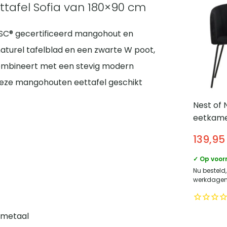
tafel Sofia van 180×90 cm
 FSC® gecertificeerd mangohout en
aturel tafelblad en een zwarte W poot,
combineert met een stevig modern
deze mangohouten eettafel geschikt
Nest of 
eetkamer
Metalen
139,95
✓ Op voor
Nu besteld,
werkdagen 
 metaal