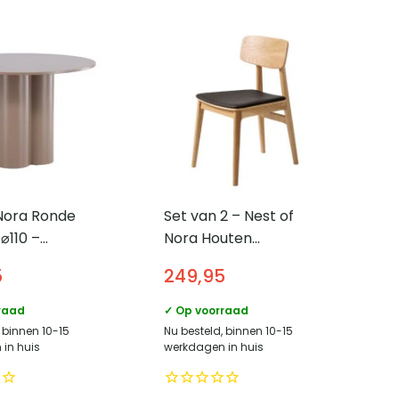
 Nora Ronde
Set van 2 – Nest of
⌀110 –
Nora Houten
ruin
eetkamerstoelen Ava
5
249,95
– Eiken – Zwart
raad
✓ Op voorraad
 binnen 10-15
Nu besteld, binnen 10-15
in huis
werkdagen in huis