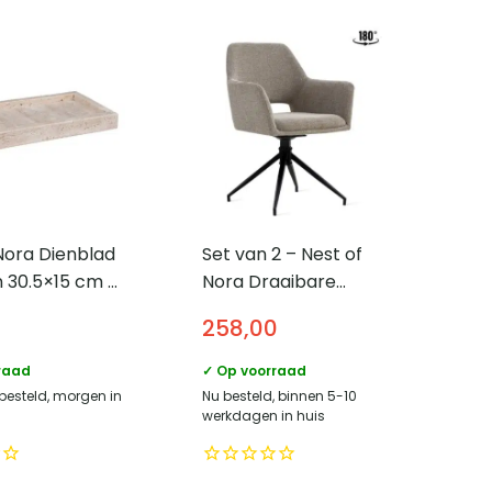
Nora Dienblad
Set van 2 – Nest of
n 30.5×15 cm –
Nora Draaibare
eetkamerstoelen met
258,00
armleuningen Savi –
Linnen – Taupe
raad
✓ Op voorraad
 besteld, morgen in
Nu besteld, binnen 5-10
werkdagen in huis