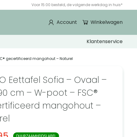
Voor 15:00 besteld, de volgende werkdag in huis*
Account
Winkelwagen
Klantenservice
SC® gecertificeerd mangohout – Naturel
O Eettafel Sofia – Ovaal –
90 cm – W-poot – FSC®
rtificeerd mangohout –
rel
95
DUURZAAMHEIDSLABEL