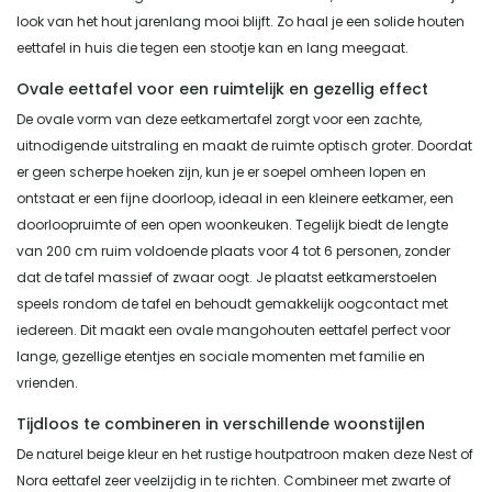
look van het hout jarenlang mooi blijft. Zo haal je een solide houten
eettafel in huis die tegen een stootje kan en lang meegaat.
Ovale eettafel voor een ruimtelijk en gezellig effect
De ovale vorm van deze eetkamertafel zorgt voor een zachte,
uitnodigende uitstraling en maakt de ruimte optisch groter. Doordat
er geen scherpe hoeken zijn, kun je er soepel omheen lopen en
ontstaat er een fijne doorloop, ideaal in een kleinere eetkamer, een
doorloopruimte of een open woonkeuken. Tegelijk biedt de lengte
van 200 cm ruim voldoende plaats voor 4 tot 6 personen, zonder
dat de tafel massief of zwaar oogt. Je plaatst eetkamerstoelen
speels rondom de tafel en behoudt gemakkelijk oogcontact met
iedereen. Dit maakt een ovale mangohouten eettafel perfect voor
lange, gezellige etentjes en sociale momenten met familie en
vrienden.
Tijdloos te combineren in verschillende woonstijlen
De naturel beige kleur en het rustige houtpatroon maken deze Nest of
Nora eettafel zeer veelzijdig in te richten. Combineer met zwarte of