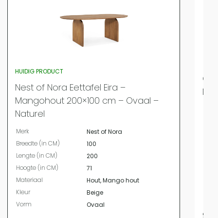
HUIDIG PRODUCT
QUV
Nest of Nora Eettafel Eira –
Mod
Mangohout 200×100 cm – Ovaal –
Merk
Naturel
Bree
Merk
Nest of Nora
Leng
Breedte (in CM)
100
Hoog
Lengte (in CM)
200
Mate
Hoogte (in CM)
71
Kleur
Materiaal
Hout, Mango hout
Vor
Kleur
Beige
Mater
Vorm
Ovaal
999