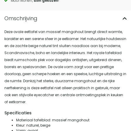
Mooi wonen,
slim gekozen
!
Deze ovale eettafel van massief mangohout brengt direct warmte,
karakter en een serene sfeer in je eetkamer. Het natuurlijke houtdessin
en de zachte beige naturel tint sluiten naadloos aan bij moderne,
Scandinavische, boho en landelijke interieurs. Het royale tafelblad
biedt ruimschoots plek voor dagelijks ontbijten, uitgebreid dineren,
borrels en spelavonden. De ovale vorm zorgt voor een prettige
doorloop, geen scherpe hoeken en een speelse, luchtige uitstraling in
de ruimte. Dankzij het sterke, duurzame mangohout en de rijke
nerftekening is deze eettafel niet alleen praktisch in gebruik, maar
ook een stijlvolle eyecatcher en centrale ontmoetingsplek in keuken
of eetkamer.
Specificaties
Materiaal tafelblad: massief mangohout
Kleur: naturel, beige
Vorm: ovaal