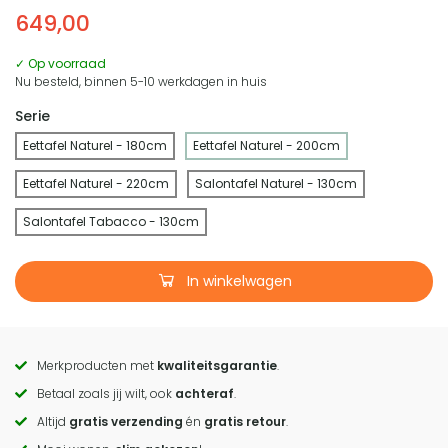
649,00
✓ Op voorraad
Nu besteld, binnen 5-10 werkdagen in huis
Serie
Eettafel Naturel - 180cm
Eettafel Naturel - 200cm
Eettafel Naturel - 220cm
Salontafel Naturel - 130cm
Salontafel Tabacco - 130cm
In winkelwagen
Merkproducten met
kwaliteitsgarantie
.
Call
Betaal zoals jij wilt, ook
achteraf
.
to
Altijd
gratis verzending
én
gratis retour
.
actions