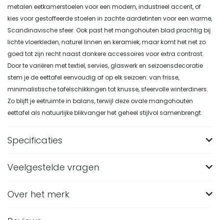
metalen eetkamerstoelen voor een modern, industrieel accent, of
kies voor gestoffeerde stoelen in zachte aardetinten voor een warme,
Scandinavische sfeer. Ook past het mangohouten blad prachtig bij
lichte vloerkleden, naturel linnen en keramiek, maar komt het net zo
goed tot zijn recht naast donkere accessoires voor extra contrast.
Door te variëren met textiel, servies, glaswerk en seizoensdecoratie
stem je de eettafel eenvoudig af op elk seizoen: van frisse,
minimalistische tafelschikkingen tot knusse, sfeervolle winterdiners.
Zo blijft je eetruimte in balans, terwijl deze ovale mangohouten
eettafel als natuurlijke blikvanger het geheel stijlvol samenbrengt.
Specificaties
Veelgestelde vragen
Merk
Nest of Nora
Breedte (in CM)
100
Over het merk
Hoe groot is de Nest of Nora Eettafel Eira?
Lengte (in CM)
200
De Nest of Nora Eettafel Eira is 200 cm lang, 100 cm breed
Van welk materiaal is de ovale Eira eettafel