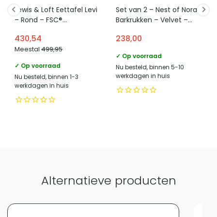
Categorie
Eettafels
Lewis & Loft Eettafel Levi
Set van 2 – Nest of Nora
– Rond – FSC®
Barkrukken – Velvet –
gecertificeerd
Bruin
430,54
238,00
mangohout – Ø120 cm –
Vergelijk met alternatieven
Meestal
499,95
Bruin
✓ Op voorraad
✓ Op voorraad
Nu besteld, binnen 5-10
werkdagen in huis
Nu besteld, binnen 1-3
werkdagen in huis
Alternatieve producten