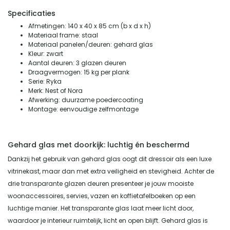
Specificaties
Afmetingen: 140 x 40 x 85 cm (b x d x h)
Materiaal frame: staal
Materiaal panelen/deuren: gehard glas
Kleur: zwart
Aantal deuren: 3 glazen deuren
Draagvermogen: 15 kg per plank
Serie: Ryka
Merk: Nest of Nora
Afwerking: duurzame poedercoating
Montage: eenvoudige zelfmontage
Gehard glas met doorkijk: luchtig én beschermd
Dankzij het gebruik van gehard glas oogt dit dressoir als een luxe
vitrinekast, maar dan met extra veiligheid en stevigheid. Achter de
drie transparante glazen deuren presenteer je jouw mooiste
woonaccessoires, servies, vazen en koffietafelboeken op een
luchtige manier. Het transparante glas laat meer licht door,
waardoor je interieur ruimtelijk, licht en open blijft. Gehard glas is