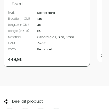
– Zwart
Merk
Merk
Nest of Nora
Bree
Breedte (in CM)
140
Leng
Lengte (in CM)
40
Hoog
Hoogte (in CM)
85
Mate
Materiaal
Gehard glas, Glas, Staal
Kleur
Kleur
Zwart
Vor
Vorm
Rechthoek
299
449,95
Deel dit product