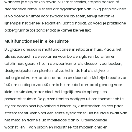
wanneer je de planken royaal vult met servies, stapels boeken of
decoratieve items. Met een draagvermogen van 15 kg per plank heb
je voldoende ruimte voor zwaardere objecten, terwijl het ranke
lijnenspel het geheel elegant en luchtig houdt. Zo voeg je praktische
opbergruimte toe zonder dat je kamer kleiner lijkt.
Multifunctioneel in elke ruimte
Dit glazen dressoir is multifunctioneel inzetbaar in huis. Plaats het
als sideboard in de eetkamer voor borden, glazen, karaffen en
tafellinnen; gebruik het in de woonkamer als dressoir voor boeken,
designobjecten en planten; of zet het in de hal als stijlvolle
opbergkast voor manden, schalen en decoratie. Met zijn breedte van
140 cm en diepte van 40 cm is het meubel compact genoeg voor
kleinere ruimtes, maar biedt het tegelijk royale opberg- en
presentatieruimte. De glazen fronten nodigen uit om thematisch te
stylen: combineer bijvoorbeeld keramiek, kunstboeken en een paar
statement stukken voor een echte eyecatcher. Het neutrale zwart van
het metalen frame sluit moeiteloos aan bij uiteenlopende
woonstijlen – van urban en industrieel tot modern chic en