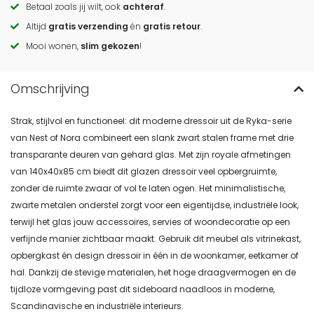
Betaal zoals jij wilt, ook
achteraf
.
to
Altijd
gratis verzending
én
gratis retour
.
actions
Mooi wonen,
slim gekozen
!
Strak, stijlvol en functioneel: dit moderne dressoir uit de Ryka-serie
van Nest of Nora combineert een slank zwart stalen frame met drie
transparante deuren van gehard glas. Met zijn royale afmetingen
van 140x40x85 cm biedt dit glazen dressoir veel opbergruimte,
zonder de ruimte zwaar of vol te laten ogen. Het minimalistische,
zwarte metalen onderstel zorgt voor een eigentijdse, industriële look,
terwijl het glas jouw accessoires, servies of woondecoratie op een
verfijnde manier zichtbaar maakt. Gebruik dit meubel als vitrinekast,
opbergkast én design dressoir in één in de woonkamer, eetkamer of
hal. Dankzij de stevige materialen, het hoge draagvermogen en de
tijdloze vormgeving past dit sideboard naadloos in moderne,
Scandinavische en industriële interieurs.