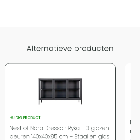
Alternatieve producten
HUIDIG PRODUCT
Nes
Nest of Nora Dressoir Ryka – 3 glazen
met
deuren 140x40x85 cm – Staal en glas
– G