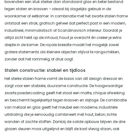
bovendien een stuk sterker dan standaard glas en beter bestand
tegen stoten en krassen – ideaal bij dagelijks gebruik in de
woonkamer of eetkamer. In combinatie met het zwarte stalen frame
ontstaat een strak, grafisch geheel dat perfect past in een modern,
industrieel, minimalistisch of Scandinavisch interieur. Doordat je
altijd zicht hebt op de inhoud, houd je overzicht én creëer je extra
diepte in de kamer. De royale breedte maakt het mogelijk zowel
grotere statements als kleinere objecten stijlvol te rangschikken,
zonder dat het rommelig of druk oogt.
Stalen constructie: stabiel en tijdloos
Het sterke stalen frame vormt de basis van dit design dressoir en
zorgt voor een stabiele, duurzame constructie. De hoogwaardige
zwarte poedercoating geeft het staal een matte, chique afwerking
en beschermt tegelijkertijd tegen krassen en slijtage. De combinatie
van metaal en glas geeft het meubel een moderne, industriële
uitstraling die je eenvoudig combineert met hout, beton, lichte
wanden of zachte stoffen. Dankzij de solide opbouw blijven de drie
glazen deuren mooi uitgelijnd en blijft de kast stevig staan, ook