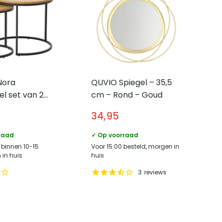
Nora
QUVIO Spiegel – 35,5
el set van 2
cm – Rond – Goud
Nestbaar –
34,95
elamine met
 poten – Ø60
raad
✓ Op voorraad
turel
 binnen 10-15
Voor 15:00 besteld, morgen in
in huis
huis
3
reviews