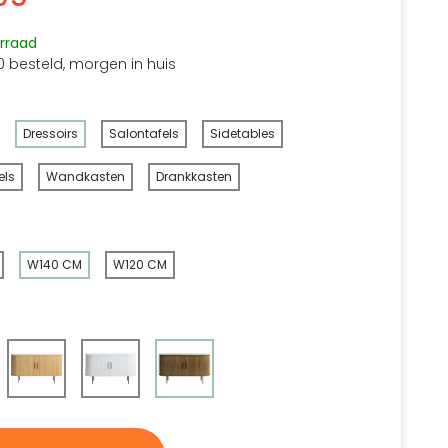
rraad
0 besteld, morgen in huis
Dressoirs
Salontafels
Sidetables
ls
Wandkasten
Drankkasten
W140 CM
W120 CM