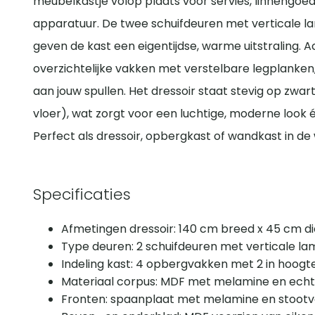
meubelkastje volop plaats voor servies, linnengoe
apparatuur. De twee schuifdeuren met verticale 
geven de kast een eigentijdse, warme uitstraling. Ac
overzichtelijke vakken met verstelbare legplanken,
aan jouw spullen. Het dressoir staat stevig op zwa
vloer), wat zorgt voor een luchtige, moderne loo
Perfect als dressoir, opbergkast of wandkast in d
Specificaties
Afmetingen dressoir: 140 cm breed x 45 cm d
Type deuren: 2 schuifdeuren met verticale l
Indeling kast: 4 opbergvakken met 2 in hoogt
Materiaal corpus: MDF met melamine en echt 
Fronten: spaanplaat met melamine en stoot