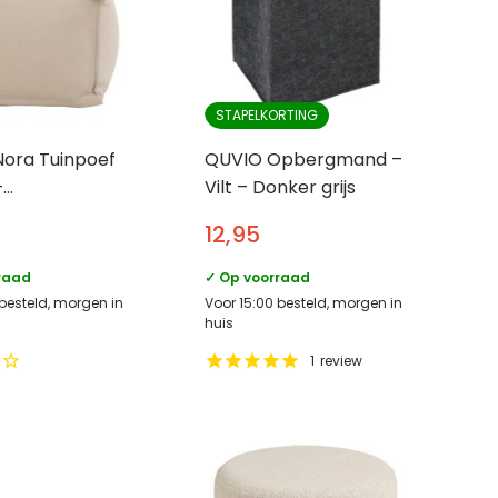
STAPELKORTING
Nora Tuinpoef
QUVIO Opbergmand –
–
Vilt – Donker grijs
tendig –
12,95
raad
✓ Op voorraad
 besteld, morgen in
Voor 15:00 besteld, morgen in
huis
1
review