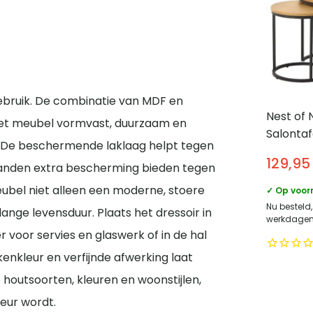
 gebruik. De combinatie van MDF en
Nest of 
et meubel vormvast, duurzaam en
Salontaf
k. De beschermende laklaag helpt tegen
Alma – 
129,95
-randen extra bescherming bieden tegen
Eiken m
metalen
ubel niet alleen een moderne, stoere
✓ Op voor
CM – Na
Nu besteld,
 lange levensduur. Plaats het dressoir in
werkdagen 
voor servies en glaswerk of in de hal
kenkleur en verfijnde afwerking laat
houtsoorten, kleuren en woonstijlen,
ieur wordt.