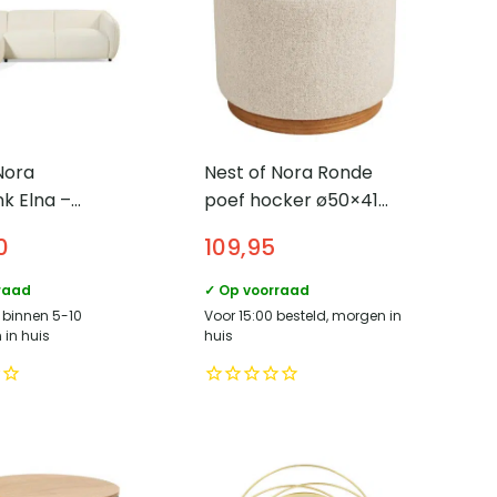
Nora
Nest of Nora Ronde
k Elna –
poef hocker ø50×41
inks –
cm – Sand
0
109,95
ank – Beige
raad
✓ Op voorraad
, binnen 5-10
Voor 15:00 besteld, morgen in
in huis
huis