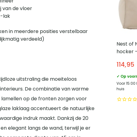
fineer
j van de vloer
C-lak
ken in meerdere posities verstelbaar
ijkmatig verdeeld)
Nest of 
hocker 
Weerbes
114,95
Beige
✓ Op voor
 tijdloze uitstraling die moeiteloos
Voor 15:00
e interieurs. De combinatie van warme
huis
e lamellen op de fronten zorgen voor
laze laklaag accentueert de natuurlijke
waardige indruk maakt. Dankzij de 20
en elegant langs de wand, terwijl je er