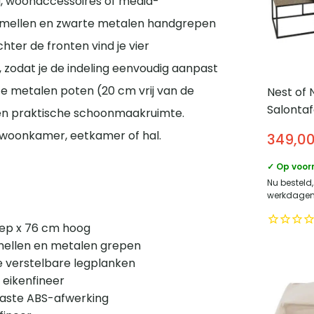
d, woonaccessoires of media-
lamellen en zwarte metalen handgrepen
hter de fronten vind je vier
 zodat je de indeling eenvoudig aanpast
rte metalen poten (20 cm vrij van de
Nest of 
Salontaf
k én praktische schoonmaakruimte.
set – Met
e woonkamer, eetkamer of hal.
349,0
Set van 2
✓ Op voor
Nu besteld
werkdagen 
iep x 76 cm hoog
amellen en metalen grepen
e verstelbare legplanken
eikenfineer
vaste ABS-afwerking