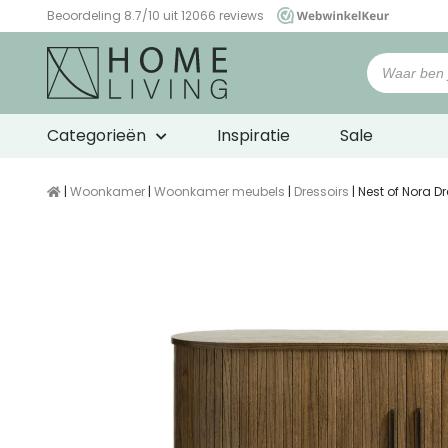
Beoordeling 8.7/10 uit 12066 reviews
WebwinkelKeur
Categorieën
Inspiratie
Sale
|
Woonkamer
|
Woonkamer meubels
|
Dressoirs
| Nest of Nora D