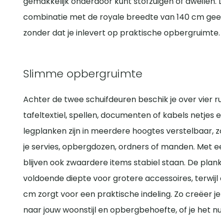
gemakkelijk onderdoor kunt stofzuigen of dweilen
combinatie met de royale breedte van 140 cm geeft
zonder dat je inlevert op praktische opbergruimte.
Slimme opbergruimte
Achter de twee schuifdeuren beschik je over vier ru
tafeltextiel, spellen, documenten of kabels netjes 
legplanken zijn in meerdere hoogtes verstelbaar, 
je servies, opbergdozen, ordners of manden. Met 
blijven ook zwaardere items stabiel staan. De pla
voldoende diepte voor grotere accessoires, terwij
cm zorgt voor een praktische indeling. Zo creëer j
naar jouw woonstijl en opbergbehoefte, of je het nu