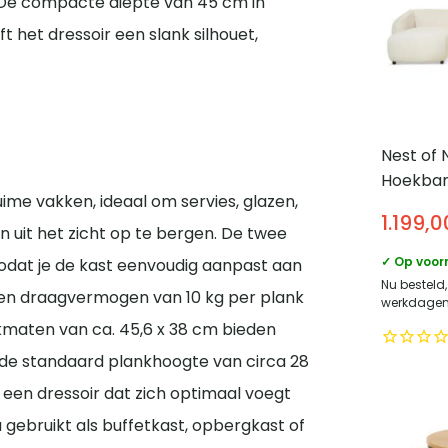
. De compacte diepte van 45 cm in
 het dressoir een slank silhouet,
Nest of 
Hoekban
ime vakken, ideaal om servies, glazen,
bouclé l
1.199,0
Loungeb
en uit het zicht op te bergen. De twee
✓ Op voor
zodat je de kast eenvoudig aanpast aan
Nu besteld
een draagvermogen van 10 kg per plank
werkdagen 
nkmaten van ca. 45,6 x 38 cm bieden
l de standaard plankhoogte van circa 28
e een dressoir dat zich optimaal voegt
 gebruikt als buffetkast, opbergkast of