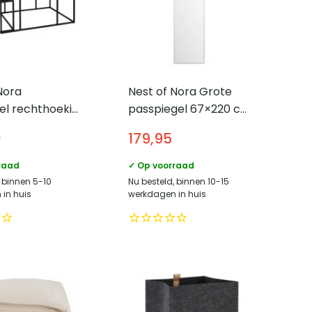
Nora
Nest of Nora Grote
el rechthoekig
passpiegel 67×220 cm
allic look –
– Aluminium frame –
0
179,95
 – Grijs
Zilver
raad
✓ Op voorraad
, binnen 5-10
Nu besteld, binnen 10-15
in huis
werkdagen in huis