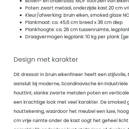
Boven- en onderblad: MDF voorzien van eiken
Poten: zwart metaal, onderzijde kast 20 cm vri
Kleur/afwerking: bruin eiken, smoked glaze N
Plankmaat: ca. 45,6 cm breed x 38 cm diep
Plankhoogte: ca. 28 cm tussenruimte, legplan
Draagvermogen legplank: 10 kg per plank (gel
Design met karakter
Dit dressoir in bruin eikenfineer heeft een stijlvolle,
aansluit bij moderne, Scandinavische én industriël
houttint, slanke zwarte metalen poten en vertical
een krachtige look met veel karakter. De smoked g
houttekening, waardoor het meubel een luxe, hoog
cm vrije ruimte onder de kast oogt het geheel licht 