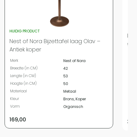
HUIDIG PRODUCT
Nes
Nest of Nora Bijzettafel laag Olav –
Ø47
Antiek koper
Merk
Merk
Nest of Nora
Hoog
Breedte (in CM)
42
Diam
Lengte (in CM)
53
Mate
Hoogte (in CM)
50
Kleur
Materiaal
Metaal
Vor
Kleur
Brons, Koper
Bree
Vorm
Organisch
Leng
169,00
32,