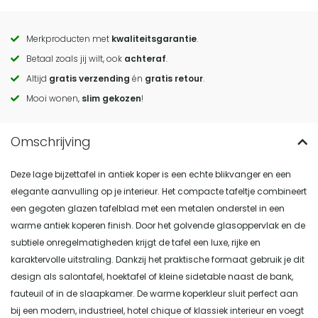
Merkproducten met
kwaliteitsgarantie
.
Call
Betaal zoals jij wilt, ook
achteraf
.
to
Altijd
gratis verzending
én
gratis retour
.
actions
Mooi wonen,
slim gekozen
!
Deze lage bijzettafel in antiek koper is een echte blikvanger en een
elegante aanvulling op je interieur. Het compacte tafeltje combineert
een gegoten glazen tafelblad met een metalen onderstel in een
warme antiek koperen finish. Door het golvende glasoppervlak en de
subtiele onregelmatigheden krijgt de tafel een luxe, rijke en
karaktervolle uitstraling. Dankzij het praktische formaat gebruik je dit
design als salontafel, hoektafel of kleine sidetable naast de bank,
fauteuil of in de slaapkamer. De warme koperkleur sluit perfect aan
bij een modern, industrieel, hotel chique of klassiek interieur en voegt