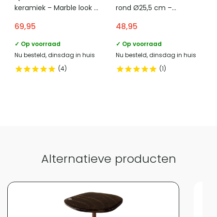
keramiek – Marble look –
rond Ø25,5 cm –
slaapkamers.
Set van 3
Travertin – Beige
69,95
48,95
Vergelijk met alternatieven
✓ Op voorraad
✓ Op voorraad
Nu besteld, dinsdag in huis
Nu besteld, dinsdag in huis
4
1
Alternatieve producten