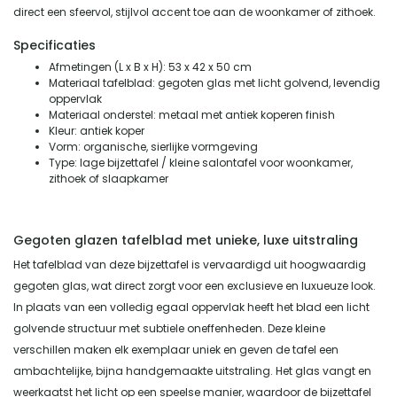
direct een sfeervol, stijlvol accent toe aan de woonkamer of zithoek.
Specificaties
Afmetingen (L x B x H): 53 x 42 x 50 cm
Materiaal tafelblad: gegoten glas met licht golvend, levendig
oppervlak
Materiaal onderstel: metaal met antiek koperen finish
Kleur: antiek koper
Vorm: organische, sierlijke vormgeving
Type: lage bijzettafel / kleine salontafel voor woonkamer,
zithoek of slaapkamer
Gegoten glazen tafelblad met unieke, luxe uitstraling
Het tafelblad van deze bijzettafel is vervaardigd uit hoogwaardig
gegoten glas, wat direct zorgt voor een exclusieve en luxueuze look.
In plaats van een volledig egaal oppervlak heeft het blad een licht
golvende structuur met subtiele oneffenheden. Deze kleine
verschillen maken elk exemplaar uniek en geven de tafel een
ambachtelijke, bijna handgemaakte uitstraling. Het glas vangt en
weerkaatst het licht op een speelse manier, waardoor de bijzettafel