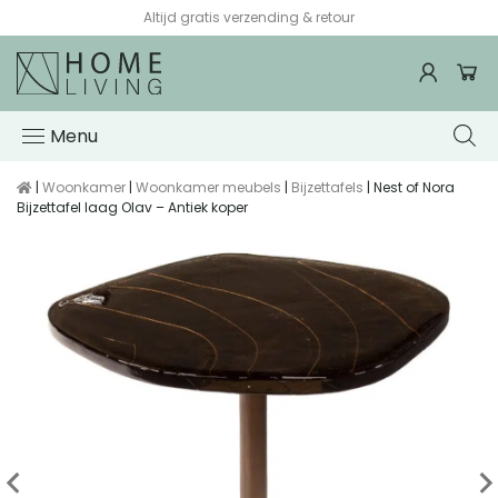
Voor 15:00 besteld, de volgende werkdag in huis*
Menu
|
Woonkamer
|
Woonkamer meubels
|
Bijzettafels
| Nest of Nora
Bijzettafel laag Olav – Antiek koper