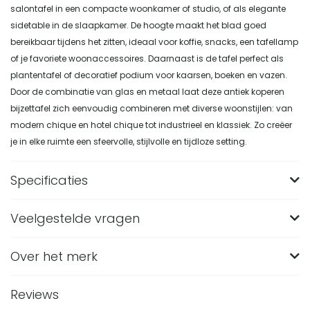
salontafel in een compacte woonkamer of studio, of als elegante
sidetable in de slaapkamer. De hoogte maakt het blad goed
bereikbaar tijdens het zitten, ideaal voor koffie, snacks, een tafellamp
of je favoriete woonaccessoires. Daarnaast is de tafel perfect als
plantentafel of decoratief podium voor kaarsen, boeken en vazen.
Door de combinatie van glas en metaal laat deze antiek koperen
bijzettafel zich eenvoudig combineren met diverse woonstijlen: van
modern chique en hotel chique tot industrieel en klassiek. Zo creëer
je in elke ruimte een sfeervolle, stijlvolle en tijdloze setting.
Specificaties
Veelgestelde vragen
Merk
Nest of Nora
Breedte (in CM)
42
Over het merk
Wat zijn de afmetingen van de Nest of Nora
Bijzettafel laag Olav in antiek koper?
Lengte (in CM)
53
Reviews
De Nest of Nora Bijzettafel laag Olav heeft een lengte van
Hoogte (in CM)
50
Van welk materiaal is de bijzettafel Olav