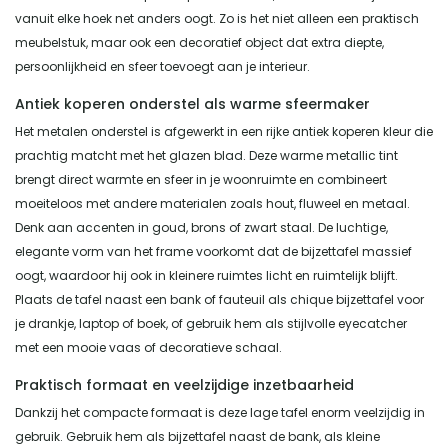
vanuit elke hoek net anders oogt. Zo is het niet alleen een praktisch
meubelstuk, maar ook een decoratief object dat extra diepte,
persoonlijkheid en sfeer toevoegt aan je interieur.
Antiek koperen onderstel als warme sfeermaker
Het metalen onderstel is afgewerkt in een rijke antiek koperen kleur die
prachtig matcht met het glazen blad. Deze warme metallic tint
brengt direct warmte en sfeer in je woonruimte en combineert
moeiteloos met andere materialen zoals hout, fluweel en metaal.
Denk aan accenten in goud, brons of zwart staal. De luchtige,
elegante vorm van het frame voorkomt dat de bijzettafel massief
oogt, waardoor hij ook in kleinere ruimtes licht en ruimtelijk blijft.
Plaats de tafel naast een bank of fauteuil als chique bijzettafel voor
je drankje, laptop of boek, of gebruik hem als stijlvolle eyecatcher
met een mooie vaas of decoratieve schaal.
Praktisch formaat en veelzijdige inzetbaarheid
Dankzij het compacte formaat is deze lage tafel enorm veelzijdig in
gebruik. Gebruik hem als bijzettafel naast de bank, als kleine