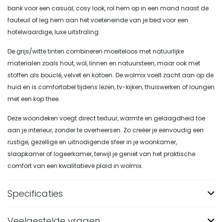
bank voor een casual, cosy look, rol hem op in een mand naast de
fauteuil of leg hem aan het voeteneinde van je bed voor een
hotelwaardige, luxe uitstraling.
De grijs/witte tinten combineren moeiteloos met natuurlijke
materialen zoals hout, wol, linnen en natuursteen, maar ook met
stoffen als bouclé, velvet en katoen. De wolmix voelt zacht aan op de
huid en is comfortabel tijdens lezen, tv-kijken, thuiswerken of loungen
met een kop thee.
Deze woondeken voegt direct textuur, warmte en gelaagdheid toe
aan je interieur, zonder te overheersen. Zo creëer je eenvoudig een
rustige, gezellige en uitnodigende sfeer in je woonkamer,
slaapkamer of logeerkamer, terwijl je geniet van het praktische
comfort van een kwalitatieve plaid in wolmix.
Specificaties
Veelgestelde vragen
Merk
Nest of Nora