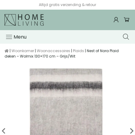
Altijd gratis verzending & retour
Menu
|
Woonkamer
|
Woonaccessoires
|
Plaids
| Nest of Nora Plaid
deken – Wolmix 130×170 cm – Grijs/Wit