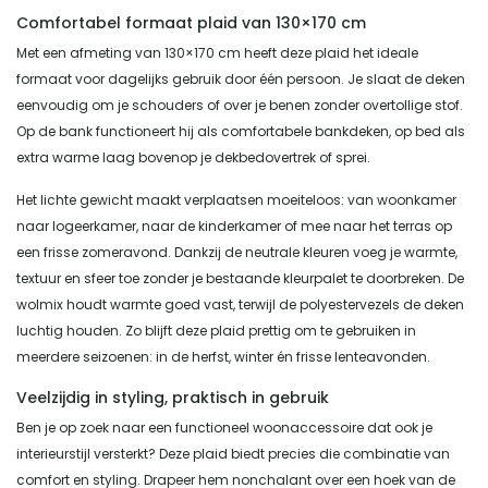
Comfortabel formaat plaid van 130×170 cm
Met een afmeting van 130×170 cm heeft deze plaid het ideale
formaat voor dagelijks gebruik door één persoon. Je slaat de deken
eenvoudig om je schouders of over je benen zonder overtollige stof.
Op de bank functioneert hij als comfortabele bankdeken, op bed als
extra warme laag bovenop je dekbedovertrek of sprei.
Het lichte gewicht maakt verplaatsen moeiteloos: van woonkamer
naar logeerkamer, naar de kinderkamer of mee naar het terras op
een frisse zomeravond. Dankzij de neutrale kleuren voeg je warmte,
textuur en sfeer toe zonder je bestaande kleurpalet te doorbreken. De
wolmix houdt warmte goed vast, terwijl de polyestervezels de deken
luchtig houden. Zo blijft deze plaid prettig om te gebruiken in
meerdere seizoenen: in de herfst, winter én frisse lenteavonden.
Veelzijdig in styling, praktisch in gebruik
Ben je op zoek naar een functioneel woonaccessoire dat ook je
interieurstijl versterkt? Deze plaid biedt precies die combinatie van
comfort en styling. Drapeer hem nonchalant over een hoek van de