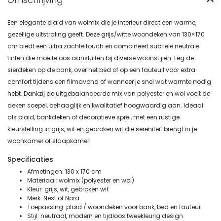
Een elegante plaid van wolmix die je interieur direct een warme,
gezellige uitstraling geeft. Deze grijs/witte woondeken van 130×170
cm biedt een ultra zachte touch en combineert subtiele neutrale
tinten die moeiteloos aansluiten bij diverse woonstijlen. Leg de
sierdeken op de bank, over het bed of op een fauteuil voor extra
comfort tijdens een filmavond of wanneer je snel wat warmte nodig
hebt. Dankzij de uitgebalanceerde mix van polyester en wol voelt de
deken soepel, behaaglijk en kwalitatief hoogwaardig aan. Ideaal
als plaid, bankdeken of decoratieve sprei, met een rustige
kleurstelling in grijs, wit en gebroken wit die sereniteit brengt in je
woonkamer of slaapkamer.
Specificaties
Afmetingen: 130 x 170 cm
Materiaal: wolmix (polyester en wol)
Kleur: grijs, wit, gebroken wit
Merk: Nest of Nora
Toepassing: plaid / woondeken voor bank, bed en fauteuil
Stijl: neutraal, modern en tijdloos tweekleurig design