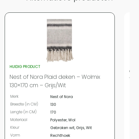
HUIDIG PRODUCT
QUV
Nest of Nora Plaid deken – Wolmix
130
130×170 cm – Grijs/Wit
Merk
Merk
Nest of Nora
Bree
Breedte (in CM)
130
Leng
Lengte (in CM)
170
Hoog
Materiaal
Polyester, Wol
Mate
Kleur
Gebroken wit, Grijs, Wit
Kleur
Vorm
Rechthoek
Vor