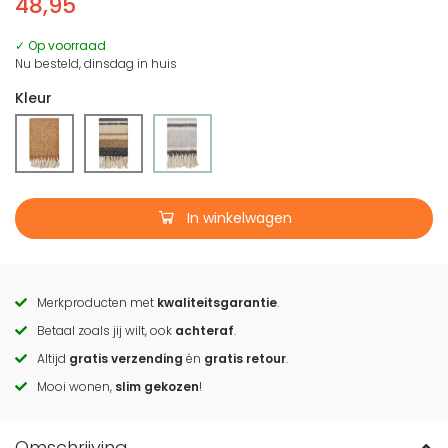
48,95
✓ Op voorraad
Nu besteld, dinsdag in huis
Kleur
In winkelwagen
Merkproducten met
kwaliteitsgarantie
.
Call
Betaal zoals jij wilt, ook
achteraf
.
to
Altijd
gratis verzending
én
gratis retour
.
actions
Mooi wonen,
slim gekozen
!