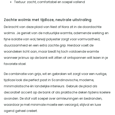
Textuur: zacht, comfortabel en soepel vallend
Zachte wolmix met tijdloze, neutrale uitstraling
De kracht van deze plaid van Nest of Nora zit in de doordachte
wolmix. Je geniet van de natuurlijke warmte, ademende werking en
fijne isolatie van wol, terwijl polyester zorgt voor vormvastheid,
duurzaamheid en een extra zachte grip. Hierdoor voelt de
woondeken licht aan, maar biedt hij toch voldoende warmte
wanneer je knus op de bank wilt zitten of ontspannen wilt lezen in je
favoriete stoel.
De combinatie van grijs, wit en gebroken wit zorgt voor een rustige,
tijdloze look die perfect past in Scandinavische, moderne,
minimalistische én landelijke interieurs. Gebruik de plaid als
decoratief accent op de bank of als praktische deken tijdens koelere
avonden. De stof valt soepel over armleuningen en bedranden,
waardoor je met minimale moeite een verzorgd, stijlvol en luxe
ogend geheel creëert.