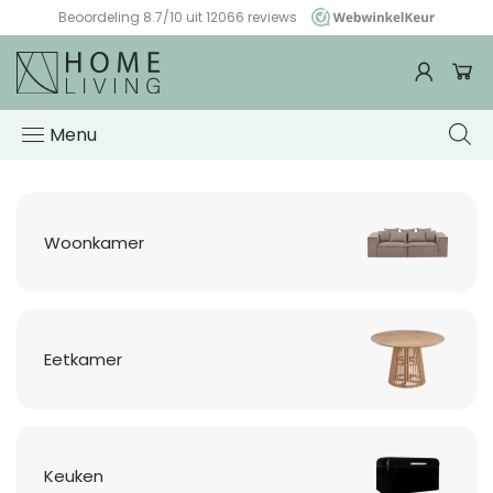
Beoordeling 8.7/10 uit 12066 reviews
WebwinkelKeur
Woonwinkel
HomeLiving
Menu
Woonkamer
Eetkamer
Keuken