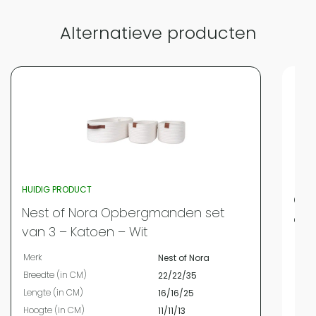
Alternatieve producten
HUIDIG PRODUCT
QUV
Nest of Nora Opbergmanden set
cm 
van 3 – Katoen – Wit
Merk
Merk
Nest of Nora
Bree
Breedte (in CM)
22/22/35
Leng
Lengte (in CM)
16/16/25
Hoog
Hoogte (in CM)
11/11/13
Mate