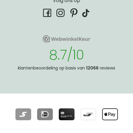
Volg ons op
tiktok
facebook
instagram
pinterest
WebwinkelKeur
WebwinkelKeur
8.7/10
klantenbeoordeling op basis van
12066
reviews