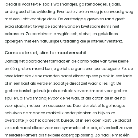
ideaal is voor textiel zoals washandjes, gastendoekjes, sjaals,
ondergoed of babykleding. Eventuele vlekken veeg je eenvoudig weg
met een licht vochtige doek. De verstevigde, geweven rand geeft
extra stabiliteit, terwijl de zachte wanden kwetsbare items niet
bekrassen. Zo combineer je hygiënisch, stofvrij en geluidloos
opbergen met een natuurlijke uitstraling die je interieur versterkt.
Compacte set, slim formaatverschil
Dankzij het doordachte formaat en de combinatie van twee kleine
en één grotere mand kun je gericht organiseren per categorie. Zet de
twee identieke kleine manden naast elkaar op een plank, in een lade
of in een kast als verdeler, zodat je direct ziet waar alles ligt. De
grotere basket gebruik je als centrale verzamelmand voor grotere
spullen, als wasmandje voor kleine was, of als catch all in de hal
voor sjaals, mutsen en accessoires. Door de relatief lage hoogte
schuiven de manden makkelijk onder planken en blijven ze
overzichtelijk op het aanrecht, bureau of in een open kast. Je plaatst
ze strak naast elkaar voor een symmetrische look, of verdeelt ze over
meerdere kamers als flexibele opbergoplossing. Zo haal je met één