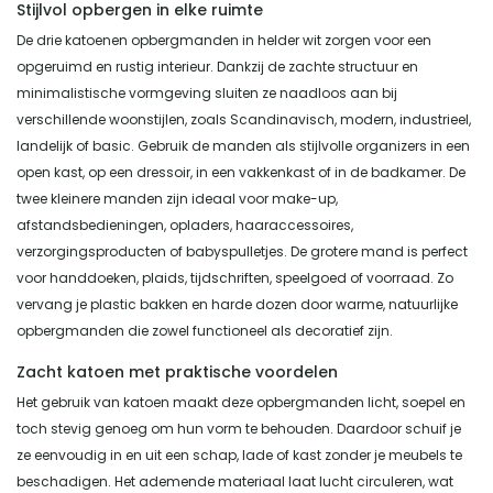
Stijlvol opbergen in elke ruimte
De drie katoenen opbergmanden in helder wit zorgen voor een
opgeruimd en rustig interieur. Dankzij de zachte structuur en
minimalistische vormgeving sluiten ze naadloos aan bij
verschillende woonstijlen, zoals Scandinavisch, modern, industrieel,
landelijk of basic. Gebruik de manden als stijlvolle organizers in een
open kast, op een dressoir, in een vakkenkast of in de badkamer. De
twee kleinere manden zijn ideaal voor make-up,
afstandsbedieningen, opladers, haaraccessoires,
verzorgingsproducten of babyspulletjes. De grotere mand is perfect
voor handdoeken, plaids, tijdschriften, speelgoed of voorraad. Zo
vervang je plastic bakken en harde dozen door warme, natuurlijke
opbergmanden die zowel functioneel als decoratief zijn.
Zacht katoen met praktische voordelen
Het gebruik van katoen maakt deze opbergmanden licht, soepel en
toch stevig genoeg om hun vorm te behouden. Daardoor schuif je
ze eenvoudig in en uit een schap, lade of kast zonder je meubels te
beschadigen. Het ademende materiaal laat lucht circuleren, wat