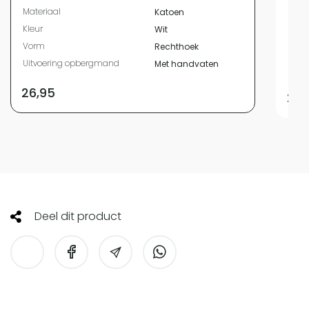
Materiaal
Katoen
Kleur
Kleur
Wit
Vor
Vorm
Rechthoek
Uitv
Uitvoering opbergmand
Met handvaten
Inho
26,95
22,
Deel dit product