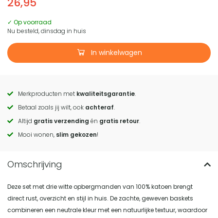
26,95
✓ Op voorraad
Nu besteld, dinsdag in huis
In winkelwagen
Merkproducten met
kwaliteitsgarantie
.
Call
Betaal zoals jij wilt, ook
achteraf
.
to
Altijd
gratis verzending
én
gratis retour
.
actions
Mooi wonen,
slim gekozen
!
Deze set met drie witte opbergmanden van 100% katoen brengt
direct rust, overzicht en stijl in huis. De zachte, geweven baskets
combineren een neutrale kleur met een natuurlijke textuur, waardoor