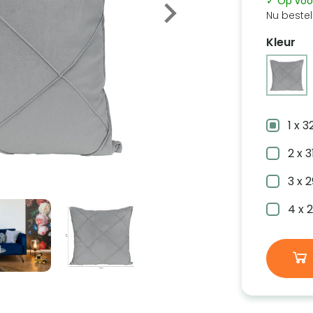
✓ Op voo
Nu bestel
Kleur
1 x 
2 x 
3 x 
4 x 