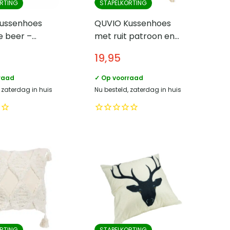
RTING
STAPELKORTING
ussenhoes
QUVIO Kussenhoes
e beer –
met ruit patroon en
ezel – 45 x
franjes – 45 x 45 cm –
19,95
Lichtroze/Beige
raad
✓ Op voorraad
 zaterdag in huis
Nu besteld, zaterdag in huis
RTING
STAPELKORTING