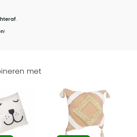
hteraf
.
en
!
ineren met