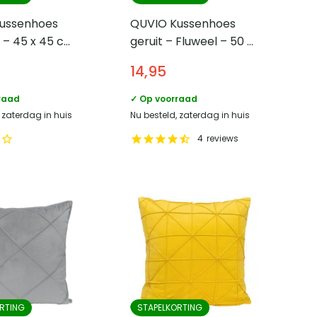
ussenhoes
QUVIO Kussenhoes
 – 45 x 45 cm
geruit – Fluweel – 50 x
50 cm – Eucalyptus
14,95
groen
raad
✓ Op voorraad
 zaterdag in huis
Nu besteld, zaterdag in huis
4
reviews
RTING
STAPELKORTING