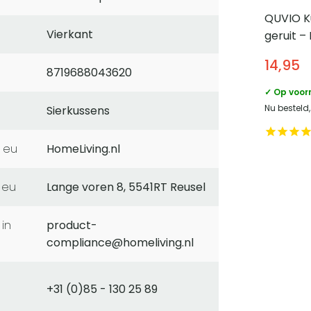
QUVIO K
Vierkant
geruit –
50 cm – 
14,95
8719688043620
✓ Op voor
Nu besteld,
Sierkussens
 eu
HomeLiving.nl
 eu
Lange voren 8, 5541RT Reusel
product-
compliance@homeliving.nl
+31 (0)85 - 130 25 89