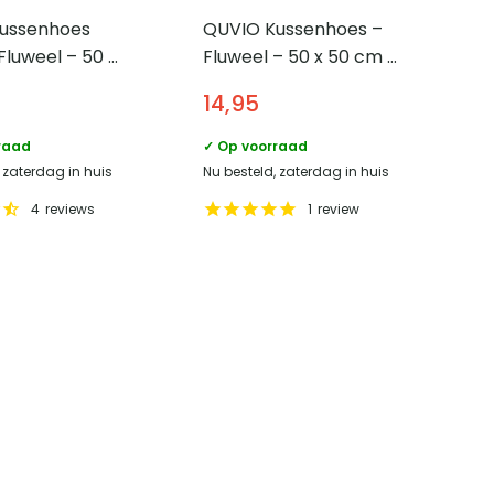
ussenhoes
QUVIO Kussenhoes –
 Fluweel – 50 x
Fluweel – 50 x 50 cm –
Grijs
Okergeel
14,95
raad
✓ Op voorraad
 zaterdag in huis
Nu besteld, zaterdag in huis
4
reviews
1
review