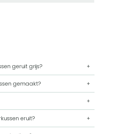
en geruit grijs?
ng van 50 x 50 cm. Door de vierkante
rkussen gemaakt?
bank of bed.
n de vulling is synthetisch. Het fluweel
nte uitstraling.
lling. Daardoor kan het direct op de
rkussen eruit?
een apart binnenkussen nodig is.
ne lijnen in dezelfde grijze kleur.