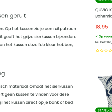
QUVIO K
sen geruit
Bohemia
– Kleine 
18,95
n. Op het kussen zie je een ruitpatroon
45 cm
Dit geeft het grijze sierkussen bijzondere
✓ Op voor
Nu besteld,
n en het kussen dezelfde kleur hebben,
ng
etisch materiaal. Omdat het sierkussen
oeft geen kussen te vinden voor deze
jl het kussen direct op je bank of bed.
STAPELKO