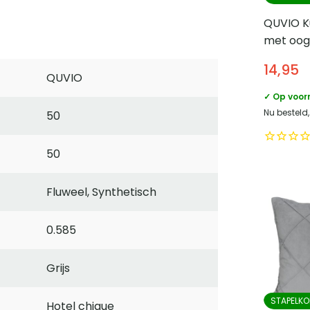
QUVIO K
met oog
– Blauw
14,95
QUVIO
✓ Op voor
Nu besteld,
50
50
Fluweel, Synthetisch
0.585
Grijs
STAPELKO
Hotel chique