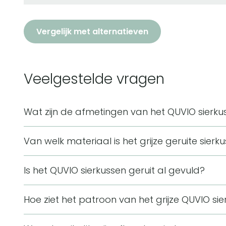
Vergelijk met alternatieven
Veelgestelde vragen
Wat zijn de afmetingen van het QUVIO sierkuss
Het QUVIO sierkussen geruit grijs heeft een afmeti
Van welk materiaal is het grijze geruite sie
vorm is het geschikt als decoratief kussen op een 
De hoes van het sierkussen is gemaakt van fluweel e
Is het QUVIO sierkussen geruit al gevuld?
voelt zacht aan en geeft het grijze kussen een elega
Het sierkussen wordt geleverd met synthetische vu
Hoe ziet het patroon van het grijze QUVIO sie
bank of op bed worden gebruikt zonder dat er nog 
Het sierkussen heeft een subtiel ruitpatroon met dun