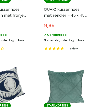
ussenhoes
QUVIO Kussenhoes
n met franjes
met rendier – 45 x 45
ruiten – 45 x
cm – Zwart en Beige
9,95
raad
✓ Op voorraad
 zaterdag in huis
Nu besteld, zaterdag in huis
1
review
RTING
STAPELKORTING