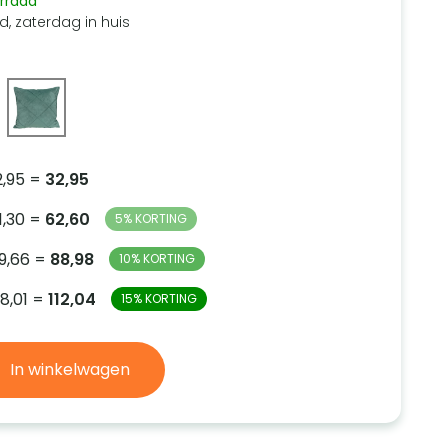
rraad
d, zaterdag in huis
32,95 =
32,95
31,30 =
62,60
5% KORTING
29,66 =
88,98
10% KORTING
28,01 =
112,04
15% KORTING
In winkelwagen