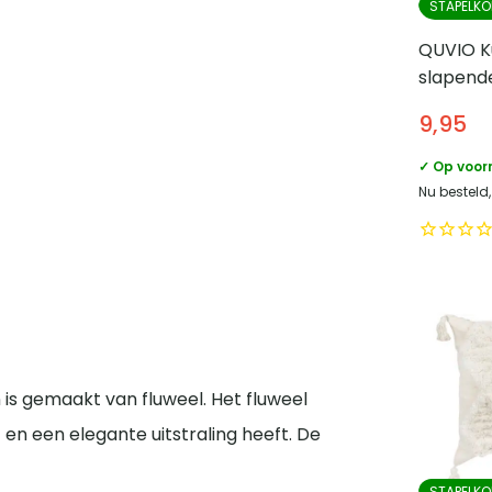
STAPELKO
QUVIO K
slapend
Polyesterv
9,95
45 cm
✓ Op voor
Nu besteld,
en is gemaakt van fluweel. Het fluweel
 en een elegante uitstraling heeft. De
STAPELKO