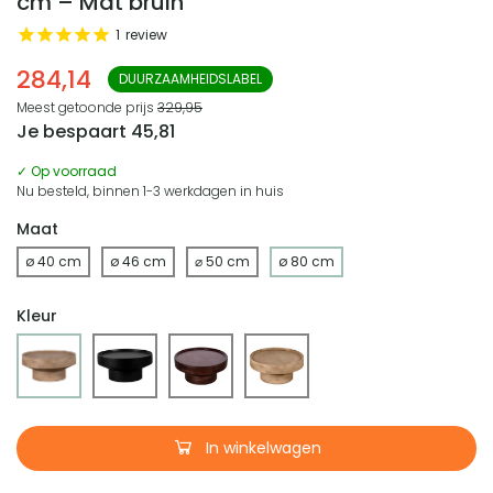
cm – Mat bruin
1
review
284,14
DUURZAAMHEIDSLABEL
Meest getoonde prijs
329,95
Je bespaart
45,81
✓ Op voorraad
Nu besteld, binnen 1-3 werkdagen in huis
Maat
ø 40 cm
ø 46 cm
⌀ 50 cm
ø 80 cm
Kleur
In winkelwagen