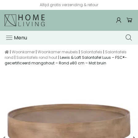
Altijd gratis verzending & retour
Menu
|
Woonkamer
|
Woonkamer meubels
|
Salontafels
|
Salontafels
rond
|
Salontafels rond hout
| Lewis & Loft Salontafel Luus – FSC®-
gecertificeerd mangohout – Rond ⌀80 cm – Mat bruin