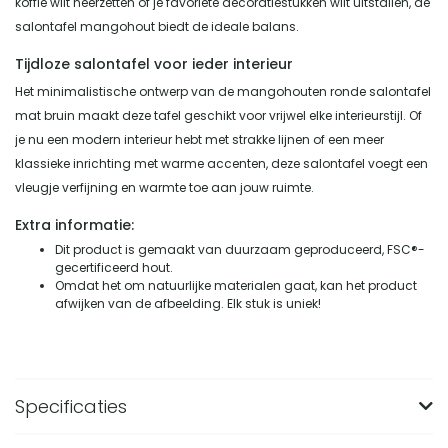
koffie wilt neerzetten of je favoriete decoratiestukken wilt uitstallen, de
salontafel mangohout biedt de ideale balans.
Tijdloze salontafel voor ieder interieur
Het minimalistische ontwerp van de mangohouten ronde salontafel
mat bruin maakt deze tafel geschikt voor vrijwel elke interieurstijl. Of
je nu een modern interieur hebt met strakke lijnen of een meer
klassieke inrichting met warme accenten, deze salontafel voegt een
vleugje verfijning en warmte toe aan jouw ruimte.
Extra informatie:
Dit product is gemaakt van duurzaam geproduceerd, FSC®-
gecertificeerd hout.
Omdat het om natuurlijke materialen gaat, kan het product
afwijken van de afbeelding. Elk stuk is uniek!
Specificaties