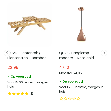
QUVIO Plantenrek /
QUVIO Hanglamp
Plantentrap – Bamboe –
modern – Rose gold
15 x 53 x 17 cm (lxbxh)
lamp – D 16 cm
22,95
47,12
Meestal
54,95
✓ Op voorraad
✓ Op voorraad
Voor 15:00 besteld, morgen in
huis
Voor 15:00 besteld, morgen in
huis
1