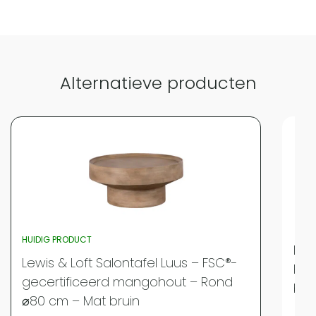
Alternatieve producten
HUIDIG PRODUCT
Lew
Lewis & Loft Salontafel Luus – FSC®-
FSC
gecertificeerd mangohout – Rond
bru
⌀80 cm – Mat bruin
Merk