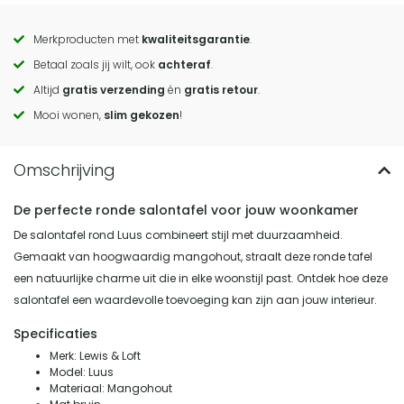
Merkproducten met
kwaliteitsgarantie
.
Call
Betaal zoals jij wilt, ook
achteraf
.
to
Altijd
gratis verzending
én
gratis retour
.
actions
Mooi wonen,
slim gekozen
!
De perfecte ronde salontafel voor jouw woonkamer
De salontafel rond Luus combineert stijl met duurzaamheid.
Gemaakt van hoogwaardig mangohout, straalt deze ronde tafel
een natuurlijke charme uit die in elke woonstijl past. Ontdek hoe deze
salontafel een waardevolle toevoeging kan zijn aan jouw interieur.
Specificaties
Merk: Lewis & Loft
Model: Luus
Materiaal: Mangohout