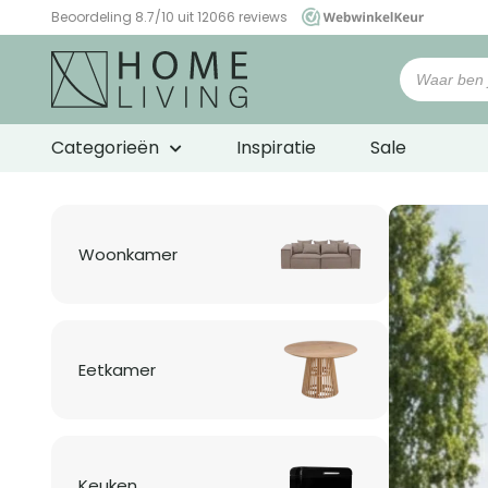
Beoordeling 8.7/10 uit 12066 reviews
WebwinkelKeur
Woonwinkel
HomeLiving
Categorieën
Inspiratie
Sale
Woonkamer
Eetkamer
Keuken