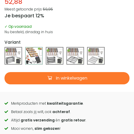
52,88
Meest getoonde prijs
59,95
Je bespaart 12%
✓ Op voorraad
Nu besteld, dinsdag in huis
Variant
In winkelwagen
Merkproducten met
kwaliteitsgarantie
.
Call
Betaal zoals jij wilt, ook
achteraf
.
to
Altijd
gratis verzending
én
gratis retour
.
actions
Mooi wonen,
slim gekozen
!