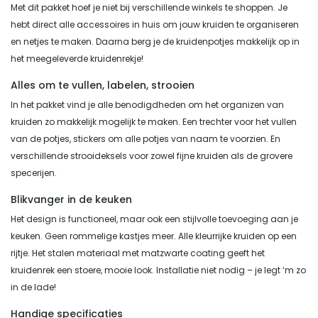
Met dit pakket hoef je niet bij verschillende winkels te shoppen. Je
hebt direct alle accessoires in huis om jouw kruiden te organiseren
en netjes te maken. Daarna berg je de kruidenpotjes makkelijk op in
het meegeleverde kruidenrekje!
Alles om te vullen, labelen, strooien
In het pakket vind je alle benodigdheden om het organizen van
kruiden zo makkelijk mogelijk te maken. Een trechter voor het vullen
van de potjes, stickers om alle potjes van naam te voorzien. En
verschillende strooideksels voor zowel fijne kruiden als de grovere
specerijen.
Blikvanger in de keuken
Het design is functioneel, maar ook een stijlvolle toevoeging aan je
keuken. Geen rommelige kastjes meer. Alle kleurrijke kruiden op een
rijtje. Het stalen materiaal met matzwarte coating geeft het
kruidenrek een stoere, mooie look. Installatie niet nodig – je legt ‘m zo
in de lade!
Handige specificaties