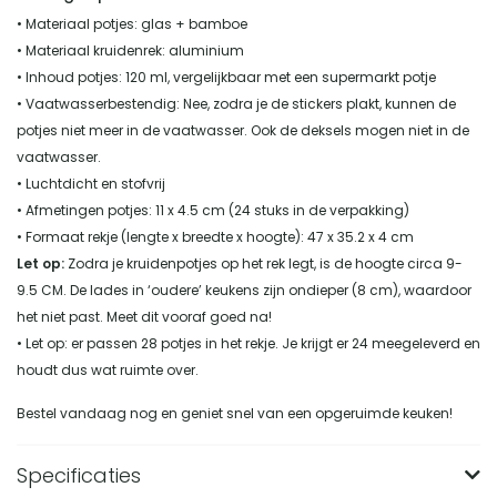
• Materiaal potjes: glas + bamboe
• Materiaal kruidenrek: aluminium
• Inhoud potjes: 120 ml, vergelijkbaar met een supermarkt potje
• Vaatwasserbestendig: Nee, zodra je de stickers plakt, kunnen de
potjes niet meer in de vaatwasser. Ook de deksels mogen niet in de
vaatwasser.
• Luchtdicht en stofvrij
• Afmetingen potjes: 11 x 4.5 cm (24 stuks in de verpakking)
• Formaat rekje (lengte x breedte x hoogte): 47 x 35.2 x 4 cm
Let op:
Zodra je kruidenpotjes op het rek legt, is de hoogte circa 9-
9.5 CM. De lades in ‘oudere’ keukens zijn ondieper (8 cm), waardoor
het niet past. Meet dit vooraf goed na!
• Let op: er passen 28 potjes in het rekje. Je krijgt er 24 meegeleverd en
houdt dus wat ruimte over.
Bestel vandaag nog en geniet snel van een opgeruimde keuken!
Specificaties