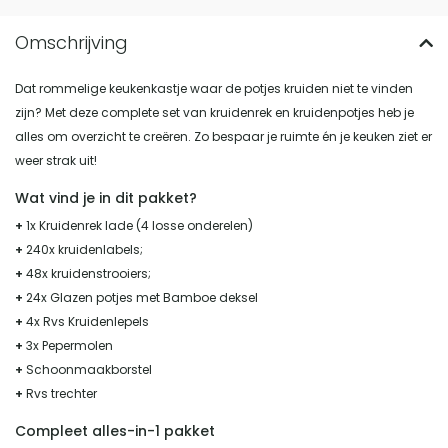
Dat rommelige keukenkastje waar de potjes kruiden niet te vinden
zijn? Met deze complete set van kruidenrek en kruidenpotjes heb je
alles om overzicht te creëren. Zo bespaar je ruimte én je keuken ziet er
weer strak uit!
Wat vind je in dit pakket?
+
1x Kruidenrek lade (4 losse onderelen)
+
240x kruidenlabels;
+
48x kruidenstrooiers;
+
24x Glazen potjes met Bamboe deksel
+
4x Rvs Kruidenlepels
+
3x Pepermolen
+
Schoonmaakborstel
+
Rvs trechter
Compleet alles-in-1 pakket