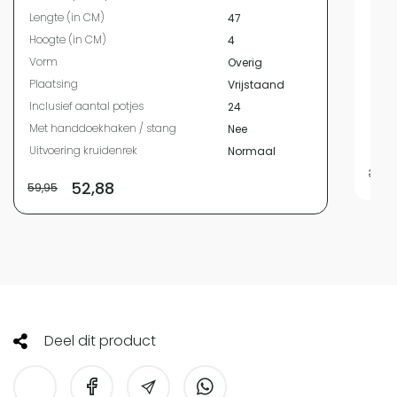
Bree
Lengte (in CM)
47
Leng
Hoogte (in CM)
4
Hoog
Vorm
Overig
Vor
Plaatsing
Vrijstaand
Plaa
Inclusief aantal potjes
24
Met 
Met handdoekhaken / stang
Nee
Uitvo
Uitvoering kruidenrek
Normaal
39,9
52,88
59,95
Deel dit product