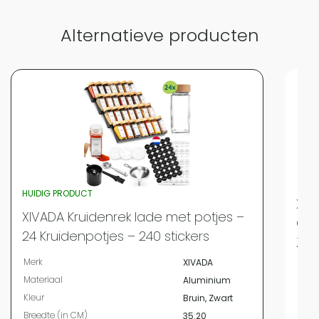
Alternatieve producten
HUIDIG PRODUCT
XIV
XIVADA Kruidenrek lade met potjes –
Oph
24 Kruidenpotjes – 240 stickers
Zwa
Merk
XIVADA
Merk
Materiaal
Aluminium
Mate
Kleur
Bruin, Zwart
Kleur
Breedte (in CM)
35.20