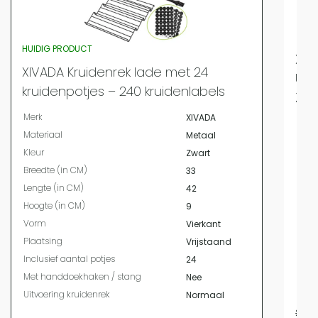
HUIDIG PRODUCT
XIV
XIVADA Kruidenrek lade met 24
Uit
kruidenpotjes – 240 kruidenlabels
Zwa
Merk
XIVADA
Merk
Materiaal
Metaal
Mate
Kleur
Zwart
Kleur
Breedte (in CM)
33
Bree
Lengte (in CM)
42
Leng
Hoogte (in CM)
9
Hoog
Vorm
Vierkant
Vor
Plaatsing
Vrijstaand
Plaa
Inclusief aantal potjes
24
Met 
Met handdoekhaken / stang
Nee
Uitvo
Uitvoering kruidenrek
Normaal
22,9