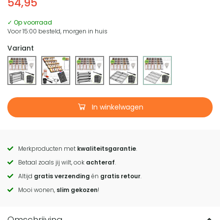
54,95
✓ Op voorraad
Voor 15:00 besteld, morgen in huis
Variant
In winkelwagen
Merkproducten met
kwaliteitsgarantie
.
Call
Betaal zoals jij wilt, ook
achteraf
.
to
Altijd
gratis verzending
én
gratis retour
.
actions
Mooi wonen,
slim gekozen
!