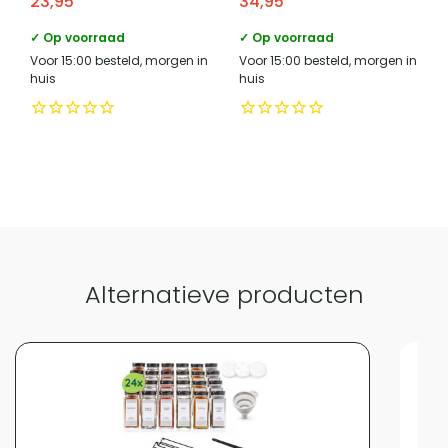
23,95
34,95
liggend in het meegeleverde rek opgeborgen.
Plaatsing
Vrijstaand
✓ Op voorraad
✓ Op voorraad
Voor 15:00 besteld, morgen in
Voor 15:00 besteld, morgen in
Inclusief aantal potjes
24
huis
huis
Met handdoekhaken / stang
Nee
Uitvoering kruidenrek
Normaal
Vergelijk met alternatieven
Alternatieve producten