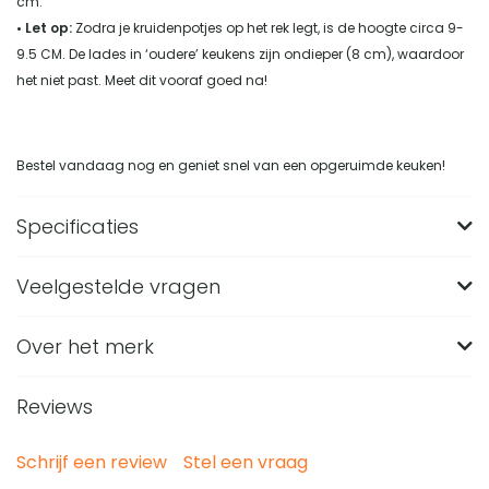
cm.
• Let op:
Zodra je kruidenpotjes op het rek legt, is de hoogte circa 9-
9.5 CM. De lades in ‘oudere’ keukens zijn ondieper (8 cm), waardoor
het niet past. Meet dit vooraf goed na!
Bestel vandaag nog en geniet snel van een opgeruimde keuken!
Specificaties
Veelgestelde vragen
Merk
XIVADA
Materiaal
Metaal
Over het merk
Past het XIVADA kruidenrek met 24 kruidenpotjes in
een keukenlade?
Gewicht (in KG)
4
XIVADA is een Nederlands merk dat zich richt op stijlvolle en
Reviews
Het rekje is 42 x 33 x 4 cm en met gevulde kruidenpotjes is
Kleur
Zwart
Wat bevat de set van het XIVADA kruidenrek voor
functionele woon- en badkameraccessoires. Het assortiment
de totale hoogte circa 9 tot 9,5 cm. Meet de lade vooraf
in de lade?
bestaat uit onder andere toiletrolhouders, doucherekken,
EAN code
8720297762123
Schrijf een review
Stel een vraag
na, want ondiepe lades van ongeveer 8 cm zijn hiervoor
kruidenrekken, kledingroedes, opbergbakken en koelkast organizers.