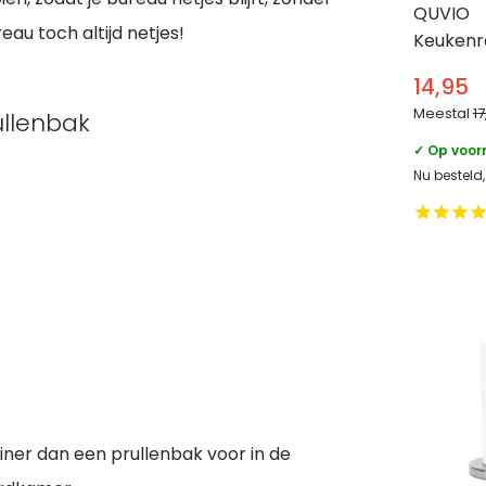
QUVIO
reau toch altijd netjes!
Keukenr
staand –
14,95
Meestal
17
rullenbak
✓ Op voor
Nu besteld
leiner dan een prullenbak voor in de