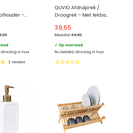
QUVIO Afdruiprek /
olhouder –
Droogrek – Met lekbak
 Antislip
– Metaal
39,65
4,95
Meestal
44,95
raad
✓ Op voorraad
, dinsdag in huis
Nu besteld, dinsdag in huis
2
reviews