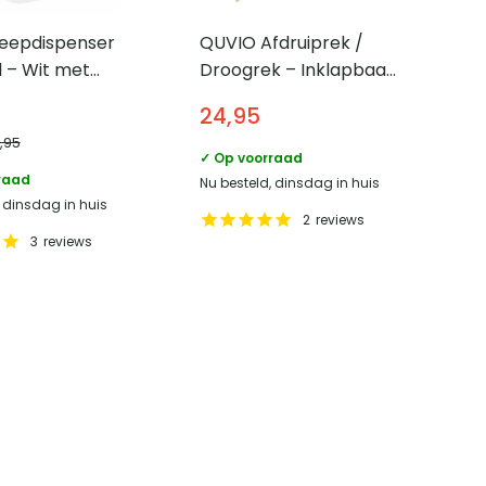
eepdispenser
QUVIO Afdruiprek /
 – Wit met
Droogrek – Inklapbaar
– Bamboe
24,95
8,95
✓ Op voorraad
raad
Nu besteld, dinsdag in huis
, dinsdag in huis
2
reviews
3
reviews