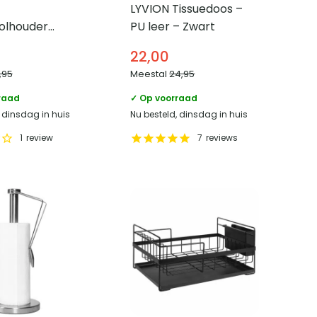
LYVION Tissuedoos –
olhouder
PU leer – Zwart
 Staal
22,00
,95
Meestal
24,95
raad
✓ Op voorraad
, dinsdag in huis
Nu besteld, dinsdag in huis
1
review
7
reviews