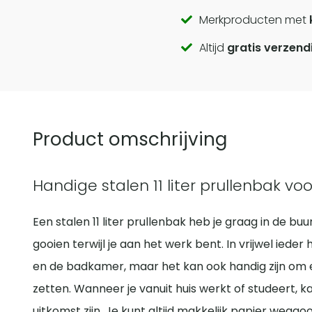
Call
Merkproducten met
Altijd
gratis verzend
to
actions
Product omschrijving
Handige stalen 11 liter prullenbak vo
Een stalen 11 liter prullenbak heb je graag in de buu
gooien terwijl je aan het werk bent. In vrijwel ieder
en de badkamer, maar het kan ook handig zijn om 
zetten. Wanneer je vanuit huis werkt of studeert,
uitkomst zijn. Je kunt altijd makkelijk papier weggoo