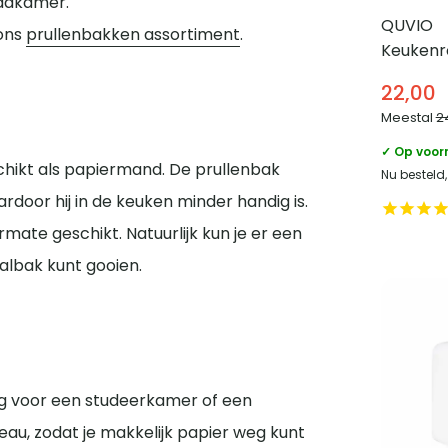
badkamer.
QUVIO
 ons
prullenbakken assortiment
.
Keukenr
Staand –
22,00
Meestal
2
✓ Op voor
schikt als papiermand. De prullenbak
Nu besteld
door hij in de keuken minder handig is.
rmate geschikt. Natuurlijk kun je er een
valbak kunt gooien.
ing voor een studeerkamer of een
eau, zodat je makkelijk papier weg kunt