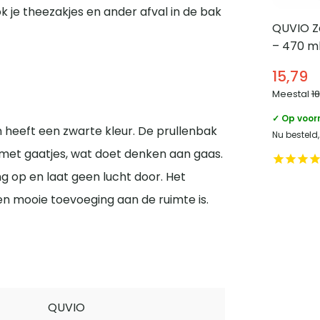
ok je theezakjes en ander afval in de bak
QUVIO Z
– 470 ml
goud
15,79
Meestal
1
✓ Op voor
en heeft een zwarte kleur. De prullenbak
Nu besteld
n met gaatjes, wat doet denken aan gaas.
g op en laat geen lucht door. Het
een mooie toevoeging aan de ruimte is.
QUVIO