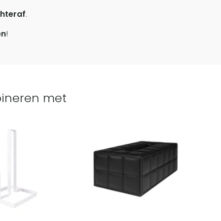
hteraf
.
en
!
ineren met