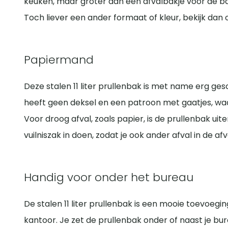
keuken, maar groter dan een afvalbakje voor de 
Toch liever een ander formaat of kleur, bekijk dan
Papiermand
Deze stalen 11 liter prullenbak is met name erg ge
heeft geen deksel en een patroon met gaatjes, waar
Voor droog afval, zoals papier, is de prullenbak uite
vuilniszak in doen, zodat je ook ander afval in de af
Handig voor onder het bureau
De stalen 11 liter prullenbak is een mooie toevoeg
kantoor. Je zet de prullenbak onder of naast je bur