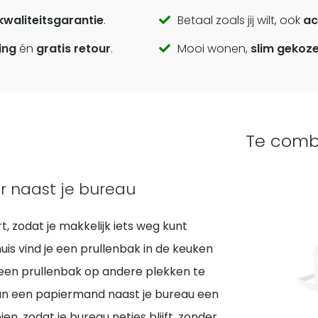
kwaliteitsgarantie
.
Betaal zoals jij wilt, ook
ac
ing
én
gratis retour
.
Mooi wonen,
slim gekoz
Te comb
or naast je bureau
rt, zodat je makkelijk iets weg kunt
 huis vind je een prullenbak in de keuken
een prullenbak op andere plekken te
 kan een papiermand naast je bureau een
ien, zodat je bureau netjes blijft, zonder