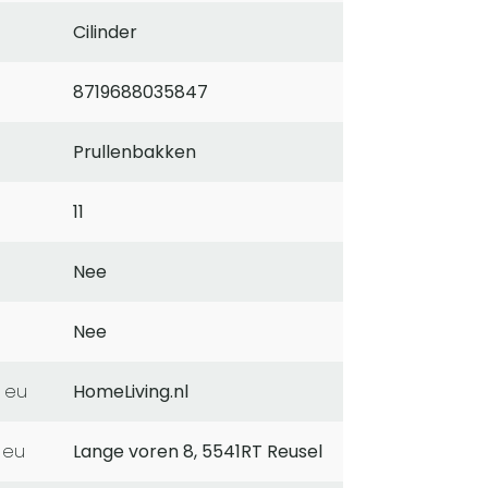
Cilinder
8719688035847
Prullenbakken
11
Nee
Nee
 eu
HomeLiving.nl
 eu
Lange voren 8, 5541RT Reusel