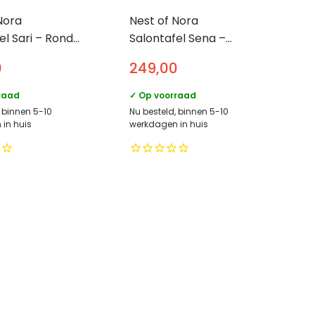
Nora
Nest of Nora
el Sari – Rond
Salontafel Sena –
– Mangohout
Niervormig 110 cm –
0
249,00
Massief teak hout –
Espresso
raad
✓ Op voorraad
, binnen 5-10
Nu besteld, binnen 5-10
in huis
werkdagen in huis