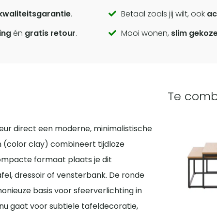
kwaliteitsgarantie
.
Betaal zoals jij wilt, ook
ac
ing
én
gratis retour
.
Mooi wonen,
slim gekoz
Te comb
ieur direct een moderne, minimalistische
en (color clay) combineert tijdloze
mpacte formaat plaats je dit
fel, dressoir of vensterbank. De ronde
onieuze basis voor sfeerverlichting in
nu gaat voor subtiele tafeldecoratie,