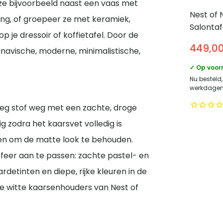
ze bijvoorbeeld naast een vaas met
Nest of 
ing, of groepeer ze met keramiek,
Salontaf
p je dressoir of koffietafel. Door de
120 cm 
449,0
inavische, moderne, minimalistische,
✓ Op voor
Nu besteld
werkdagen 
eeg stof weg met een zachte, droge
g zodra het kaarsvet volledig is
en om de matte look te behouden.
 sfeer aan te passen: zachte pastel- en
detinten en diepe, rijke kleuren in de
eze witte kaarsenhouders van Nest of