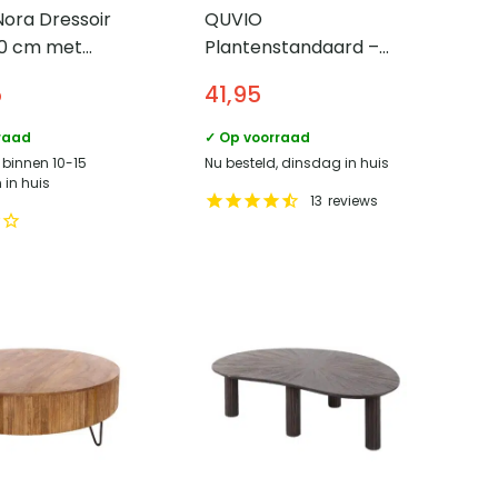
Nora Dressoir
QUVIO
60 cm met
Plantenstandaard –
uren en lades
Voor 4 planten –
5
41,95
l – Groen
Metaal – Zwart
raad
✓ Op voorraad
 binnen 10-15
Nu besteld, dinsdag in huis
in huis
13
reviews