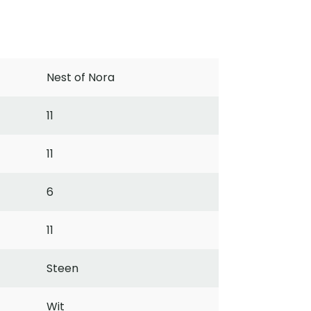
Nest of Nora
11
11
6
11
Steen
Wit