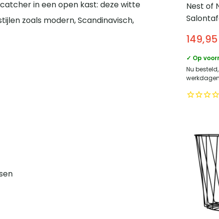
catcher in een open kast: deze witte
Nest of 
Salontaf
ijlen zoals modern, Scandinavisch,
Alma – 
149,95
Eiken m
metalen
✓ Op voor
75x75cm
Nu besteld,
werkdagen 
rsen