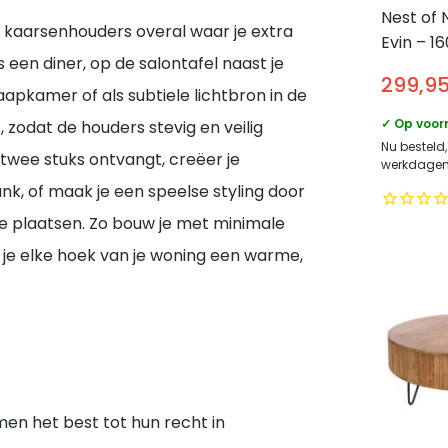
Nest of 
 kaarsenhouders overal waar je extra
Evin – 1
 een diner, op de salontafel naast je
schuifde
299,9
– Metaa
apkamer of als subtiele lichtbron in de
✓ Op voor
, zodat de houders stevig en veilig
Nu besteld,
twee stuks ontvangt, creëer je
werkdagen 
k, of maak je een speelse styling door
te plaatsen. Zo bouw je met minimale
eef je elke hoek van je woning een warme,
en het best tot hun recht in