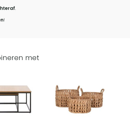
hteraf
.
en
!
ineren met