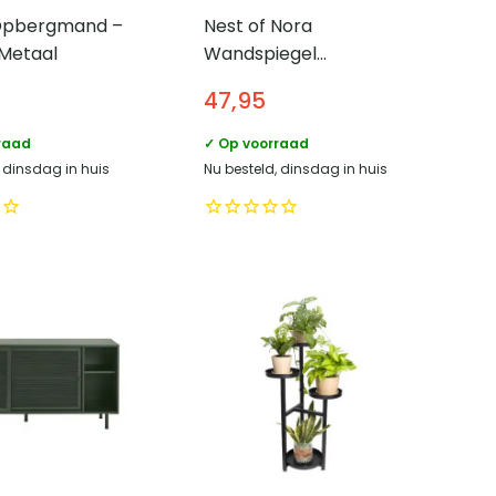
Opbergmand –
Nest of Nora
 Metaal
Wandspiegel
organische vorm –
47,95
50×55 cm – Glass
raad
✓ Op voorraad
, dinsdag in huis
Nu besteld, dinsdag in huis