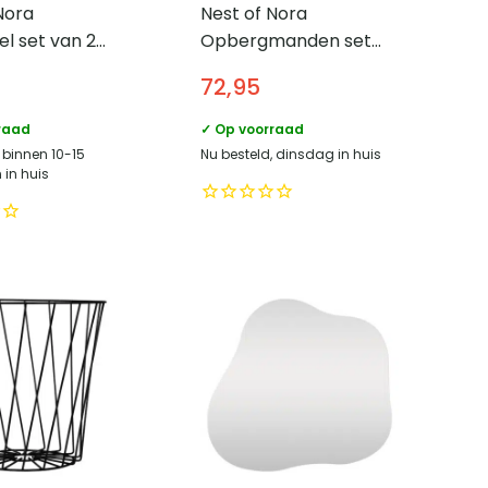
Nora
Nest of Nora
el set van 2
Opbergmanden set
Nestbaar –
van 3 – Waterhyacint
72,95
elamine met
– Natural
 poten –
raad
✓ Op voorraad
 – Naturel
 binnen 10-15
Nu besteld, dinsdag in huis
in huis