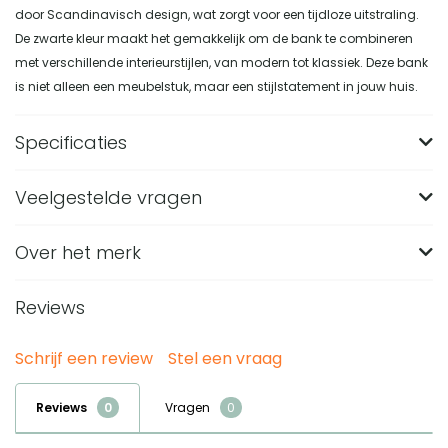
door Scandinavisch design, wat zorgt voor een tijdloze uitstraling.
De zwarte kleur maakt het gemakkelijk om de bank te combineren
met verschillende interieurstijlen, van modern tot klassiek. Deze bank
is niet alleen een meubelstuk, maar een stijlstatement in jouw huis.
Specificaties
Veelgestelde vragen
Merk
QUVIO
Breedte (in CM)
260
Over het merk
Wat zijn de afmetingen van de QUVIO Clayton 3-
zitsbank?
Lengte (in CM)
80
Reviews
De QUVIO Clayton 3-zitsbank is ongeveer 260 cm breed en
Hoogte (in CM)
78
Van welk materiaal is de zwarte fluwelen
heeft een zitdiepte van 54 cm. De zitbreedte is 250 cm
bekleding van deze QUVIO 3-zitsbank gemaakt?
Materiaal
Polyester, Schuim, Staal
Schrijf een review
Stel een vraag
waardoor de bank ruimte biedt aan drie personen.
De bekleding is gemaakt van 100% polyester fluweel in
Gewicht (in KG)
45
Welke poten heeft de QUVIO 3-zitsbank met
Reviews
Vragen
zwart. Dit materiaal geeft de bank een zachte uitstraling en
zwarte fluwelen bekleding?
Kleur
Zwart
sluit aan bij het moderne Scandinavische ontwerp.