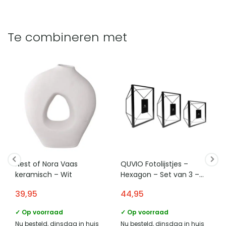
De bank heeft smalle cilindervormige poten van zwart
Past deze zwarte fluwelen 3-zitsbank in een
Stijl
Landelijk, Modern
metaal. Het materiaal van de poten is staal en dit
Scandinavisch interieur?
Vorm
Rechthoek
ondersteunt de strakke moderne vormgeving.
Te combineren met
De bank heeft strakke lijnen en een minimalistische
Hoeveel zitruimte heeft de QUVIO 3-zitsbank?
EAN code
8719688065448
vormgeving die zijn geïnspireerd op Scandinavisch design.
De bank heeft een zitbreedte van 250 cm en is bedoeld als
Welke stijl heeft de QUVIO 3-zitsbank Clayton?
De zwarte kleur en rechthoekige vorm maken hem
Zitbreedte (in CM)
250
3-zitsbank. De zitdiepte van 54 cm biedt ruimte om
geschikt voor een modern interieur met rustige vormen.
QUVIO is een woonaccessoiremerk dat zich richt op het verfraaien
De bank combineert een moderne uitstraling met
Zitdiepte (in CM)
54
comfortabel te zitten.
van huizen met prachtige producten. Hun uitgebreide collectie
Scandinavische vormen. In de productkenmerken wordt de
naam verantwoordelijke
omvat verschillende soorten producten, waaronder fotolijsten,
HomeLiving.nl
stijl aangeduid als landelijk en modern waardoor de bank in
marktdeelnemer in de eu
kussenhoezen, planken, vaasjes, lampen en nog veel meer. Ieder
verschillende interieurstijlen kan worden toegepast.
product is met zorg ontworpen en vervaardigd uit hoogwaardige
adres verantwoordelijke
Lange voren 8, 5541RT
marktdeelnemer in de eu
Reusel
materialen, wat resulteert in duurzame producten van hoge kwaliteit.
e mailadres verantwoordelijke
product-
Nest of Nora Vaas
QUVIO Fotolijstjes –
marktdeelnemer in de eu
compliance@homeliving.nl
keramisch – Wit
Hexagon – Set van 3 –
Zwart
telefoonnummer verantwoordelijke
39,95
44,95
+31 (0)85 - 130 25 89
marktdeelnemer in de eu
✓ Op voorraad
✓ Op voorraad
Categorie
Banken
Nu besteld, dinsdag in huis
Nu besteld, dinsdag in huis