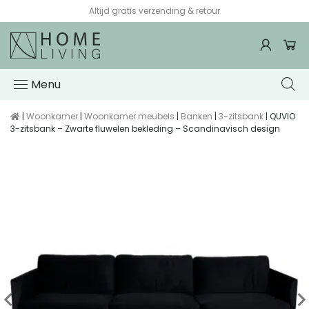
Altijd gratis verzending & retour
Menu
|
Woonkamer
|
Woonkamer meubels
|
Banken
|
3-zitsbank
| QUVIO
3-zitsbank – Zwarte fluwelen bekleding – Scandinavisch design