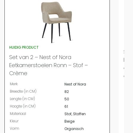
HUIDIG PRODUCT
Set
Set van 2 – Nest of Nora
Eet
Eetkamerstoelen Ronn – Stof –
en 
Crème
eik
Merk
Nest of Nora
Merk
Breedte (in CM)
82
Bree
Lengte (in CM)
50
Leng
Hoogte (in CM)
61
Hoog
Materiaal
Stof, Stoffen
Mate
Kleur
Beige
Kleur
Vorm
Organisch
Vor