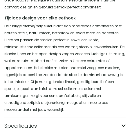
onderhoudsvriendelijke en duurzame eetkamerstoel in huis die
comfort, design en gebruiksgemak perfect combineert.
Tijdloos design voor elke eethoek
De rustige crème/beige kleur laat zich moeiteloos combineren met
houten tafels, natuursteen, betonlook en zwart metalen accenten.
Hierdoor passen de stoelen perfect in zowel een lichte,
minimalistische eetkamer als een warme, sfeervolle woonkeuken. De
slanke lijnen en het open design zorgen voor een luchtige uitstraling,
wat extra ruimtelijkheid creëert, zeker in kleinere eetruimtes of
appartementen. Het strakke metalen onderstel voegt een modern,
eigentijds accent toe, zonder dat de stoel te dominant aanwezig is
in het interieur. Of je nu uitgebreid dineert, gezellig borrelt of een
spelletje speelt aan tafel: deze set eetkamerstoelen met
armleuningen zorgt voor een comfortabele, stijlvolle en
uitnodigende zitplek die jarenlang meegaat en moeiteloos
meeverandert met jouw woonstijl.
Specificaties