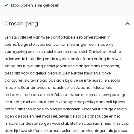
actions
Mooi wonen,
slim gekozen
!
Een stijlvolle set van twee comfortabele eetkamerstoelen in
crème/beige stof, voorzien van armleuningen, een moderne
vormgeving en een stabiel metalen onderstel. Dankzij de zachte,
ademende bekleding en de royale comfortfoam vulling in zowel
zitting als rugleuning geniet je van een aangenaam zitcomfort,
geschikt voor dagelijks gebruik. De neutrale kleur en slanke
contouren sluiten naadloos aan bij diverse interieurstijlen, zoals
modern, Scandinavisch, industrieel en Japandi. Ideaal als
eetkamerstoel aan de eettafel, in de woonkeuken of in een gezellige
eetruimte, met een praktische zithoogte die prettig aanvoelt tijdens
ontbijt, diner én lange avondjes natafelen. Door het luchtige design
ogen de stoelen niet massief, terwijl de solide constructie en het
metalen onderstel zorgen voor stabiliteit en duurzaamheid. Kies voor
deze tijdloze stoffen eetkamerstoelen met armleuningen als je meer