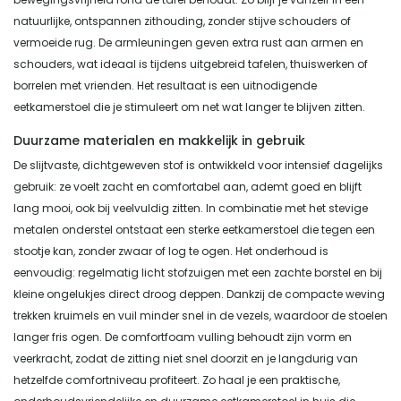
natuurlijke, ontspannen zithouding, zonder stijve schouders of
vermoeide rug. De armleuningen geven extra rust aan armen en
schouders, wat ideaal is tijdens uitgebreid tafelen, thuiswerken of
borrelen met vrienden. Het resultaat is een uitnodigende
eetkamerstoel die je stimuleert om net wat langer te blijven zitten.
Duurzame materialen en makkelijk in gebruik
De slijtvaste, dichtgeweven stof is ontwikkeld voor intensief dagelijks
gebruik: ze voelt zacht en comfortabel aan, ademt goed en blijft
lang mooi, ook bij veelvuldig zitten. In combinatie met het stevige
metalen onderstel ontstaat een sterke eetkamerstoel die tegen een
stootje kan, zonder zwaar of log te ogen. Het onderhoud is
eenvoudig: regelmatig licht stofzuigen met een zachte borstel en bij
kleine ongelukjes direct droog deppen. Dankzij de compacte weving
trekken kruimels en vuil minder snel in de vezels, waardoor de stoelen
langer fris ogen. De comfortfoam vulling behoudt zijn vorm en
veerkracht, zodat de zitting niet snel doorzit en je langdurig van
hetzelfde comfortniveau profiteert. Zo haal je een praktische,