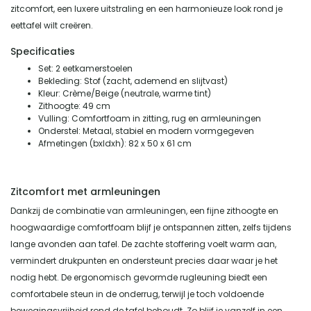
zitcomfort, een luxere uitstraling en een harmonieuze look rond je
eettafel wilt creëren.
Specificaties
Set: 2 eetkamerstoelen
Bekleding: Stof (zacht, ademend en slijtvast)
Kleur: Crème/Beige (neutrale, warme tint)
Zithoogte: 49 cm
Vulling: Comfortfoam in zitting, rug en armleuningen
Onderstel: Metaal, stabiel en modern vormgegeven
Afmetingen (bxldxh): 82 x 50 x 61 cm
Zitcomfort met armleuningen
Dankzij de combinatie van armleuningen, een fijne zithoogte en
hoogwaardige comfortfoam blijf je ontspannen zitten, zelfs tijdens
lange avonden aan tafel. De zachte stoffering voelt warm aan,
vermindert drukpunten en ondersteunt precies daar waar je het
nodig hebt. De ergonomisch gevormde rugleuning biedt een
comfortabele steun in de onderrug, terwijl je toch voldoende
bewegingsvrijheid rond de tafel behoudt. Zo blijf je vanzelf in een