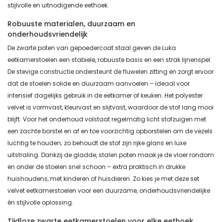
stijlvolle en uitnodigende eethoek.
Robuuste materialen, duurzaam en
onderhoudsvriendelijk
De zwarte poten van gepoedercoat staal geven de Luka
eetkamerstoelen een stabiele, robuuste basis en een strak lijnenspel.
De stevige constructie ondersteunt de fluwelen zitting en zorgt ervoor
dat de stoelen solide en duurzaam aanvoelen – ideaal voor
intensief dagelijks gebruik in de eetkamer of keuken. Het polyester
velvet is vormvast, kleurvast en slijtvast, waardoor de stof lang mooi
blijft. Voor het onderhoud volstaat regelmatig licht stofzuigen met
een zachte borstel en af en toe voorzichtig opborstelen om de vezels
luchtig te houden; zo behoudt de stof zijn rijke glans en luxe
uitstraling. Dankzij de gladde, stalen poten maak je de vloer rondom
en onder de stoelen snel schoon – extra praktisch in drukke
huishoudens, met kinderen of huisdieren. Zo kies je met deze set
velvet eetkamerstoelen voor een duurzame, onderhoudsvriendelijke
én stijlvolle oplossing.
Tijdloze zwarte eetkamerstoelen voor elke eethoek