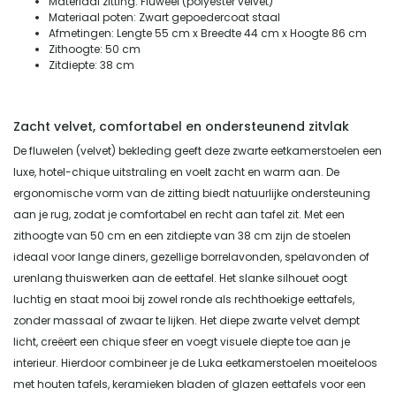
Materiaal zitting: Fluweel (polyester velvet)
Materiaal poten: Zwart gepoedercoat staal
Afmetingen: Lengte 55 cm x Breedte 44 cm x Hoogte 86 cm
Zithoogte: 50 cm
Zitdiepte: 38 cm
Zacht velvet, comfortabel en ondersteunend zitvlak
De fluwelen (velvet) bekleding geeft deze zwarte eetkamerstoelen een
luxe, hotel-chique uitstraling en voelt zacht en warm aan. De
ergonomische vorm van de zitting biedt natuurlijke ondersteuning
aan je rug, zodat je comfortabel en recht aan tafel zit. Met een
zithoogte van 50 cm en een zitdiepte van 38 cm zijn de stoelen
ideaal voor lange diners, gezellige borrelavonden, spelavonden of
urenlang thuiswerken aan de eettafel. Het slanke silhouet oogt
luchtig en staat mooi bij zowel ronde als rechthoekige eettafels,
zonder massaal of zwaar te lijken. Het diepe zwarte velvet dempt
licht, creëert een chique sfeer en voegt visuele diepte toe aan je
interieur. Hierdoor combineer je de Luka eetkamerstoelen moeiteloos
met houten tafels, keramieken bladen of glazen eettafels voor een