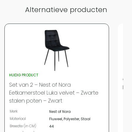
Alternatieve producten
HUIDIG PRODUCT
QUV
Set van 2 – Nest of Nora
Flu
Eetkamerstoel Luka velvet – Zwarte
Merk
stalen poten – Zwart
Bree
Merk
Nest of Nora
Leng
Materiaal
Fluweel, Polyester, Staal
Hoog
Breedte (in CM)
44
Mate