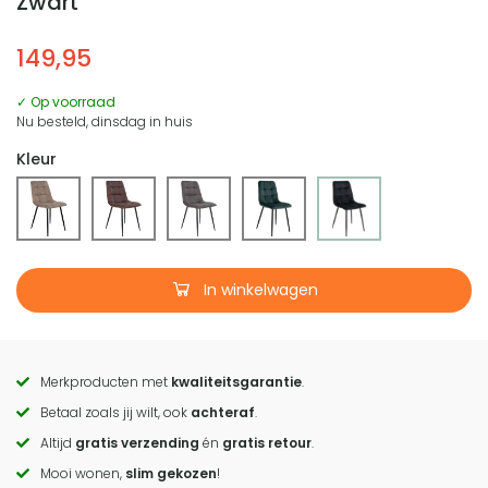
Zwart
149,95
✓ Op voorraad
Nu besteld, dinsdag in huis
Kleur
In winkelwagen
Merkproducten met
kwaliteitsgarantie
.
Call
Betaal zoals jij wilt, ook
achteraf
.
to
Altijd
gratis verzending
én
gratis retour
.
actions
Mooi wonen,
slim gekozen
!