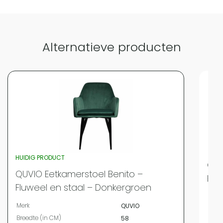
Vergelijk met alternatieven
Alternatieve producten
HUIDIG PRODUCT
QUV
QUVIO Eetkamerstoel Benito –
Flu
Fluweel en staal – Donkergroen
Merk
Merk
QUVIO
Bree
Breedte (in CM)
58
Leng