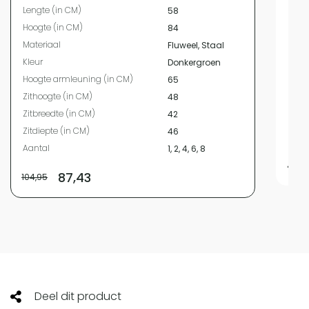
Lengte (in CM)
58
Hoog
Hoogte (in CM)
84
Mate
Materiaal
Fluweel, Staal
Kleur
Kleur
Donkergroen
Hoog
Hoogte armleuning (in CM)
65
Zith
Zithoogte (in CM)
48
Zitbr
Zitbreedte (in CM)
42
Zitdi
Zitdiepte (in CM)
46
Aant
Aantal
1, 2, 4, 6, 8
49,
87,43
104,95
Deel dit product