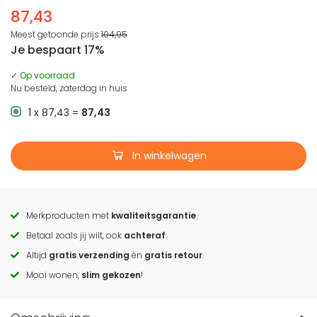
87,43
Meest getoonde prijs
104,95
Je bespaart 17%
✓ Op voorraad
Nu besteld, zaterdag in huis
1 x 87,43 =
87,43
In winkelwagen
Merkproducten met
kwaliteitsgarantie
.
Call
Betaal zoals jij wilt, ook
achteraf
.
to
Altijd
gratis verzending
én
gratis retour
.
actions
Mooi wonen,
slim gekozen
!