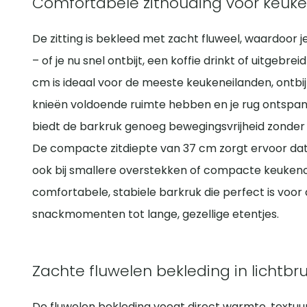
Comfortabele zithouding voor keuken
De zitting is bekleed met zacht fluweel, waardoor 
– of je nu snel ontbijt, een koffie drinkt of uitgebr
cm is ideaal voor de meeste keukeneilanden, ontbi
knieën voldoende ruimte hebben en je rug ontspann
biedt de barkruk genoeg bewegingsvrijheid zonder 
De compacte zitdiepte van 37 cm zorgt ervoor dat 
ook bij smallere overstekken of compacte keukenop
comfortabele, stabiele barkruk die perfect is voor d
snackmomenten tot lange, gezellige etentjes.
Zachte fluwelen bekleding in lichtbr
De fluwelen bekleding voegt direct warmte, textuur e