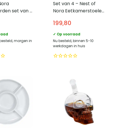
Nora
Set van 4 – Nest of
rden set van 4
Nora Eetkamerstoelen
 Steen –
bouclé – Zand
199,80
in
raad
✓ Op voorraad
 besteld, morgen in
Nu besteld, binnen 5-10
werkdagen in huis