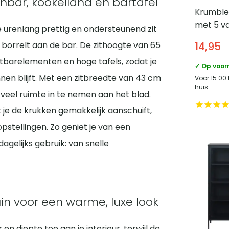
bar, kookeiland en bartafel
Krumble
met 5 va
je urenlang prettig en ondersteunend zit
Klein
eid borrelt aan de bar. De zithoogte van 65
14,95
jtbarelementen en hoge tafels, zodat je
✓ Op voor
en blijft. Met een zitbreedte van 43 cm
Voor 15:00
huis
veel ruimte in te nemen aan het blad.
je de krukken gemakkelijk aanschuift,
stellingen. Zo geniet je van een
agelijks gebruik: van snelle
uin voor een warme, luxe look
n diepte toe aan je interieur, terwijl de