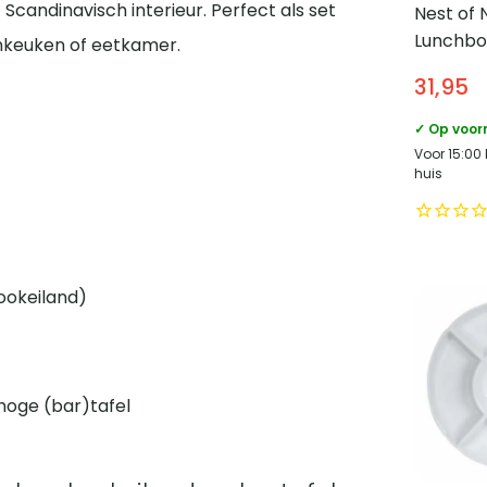
 Scandinavisch interieur. Perfect als set
Nest of 
Lunchbo
oonkeuken of eetkamer.
ø21 cm –
31,95
Grijs/Bru
✓ Op voor
Voor 15:00
huis
ookeiland)
hoge (bar)tafel