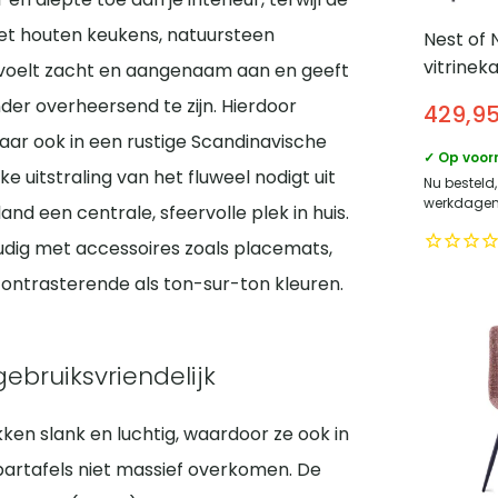
met houten keukens, natuursteen
Nest of 
vitrinek
voelt zacht en aangenaam aan en geeft
glazen d
nder overheersend te zijn. Hierdoor
429,9
cm – Zw
maar ook in een rustige Scandinavische
✓ Op voor
ke uitstraling van het fluweel nodigt uit
Nu besteld,
werkdagen 
d een centrale, sfeervolle plek in huis.
oudig met accessoires zoals placemats,
ontrasterende als ton-sur-ton kleuren.
ebruiksvriendelijk
en slank en luchtig, waardoor ze ook in
bartafels niet massief overkomen. De