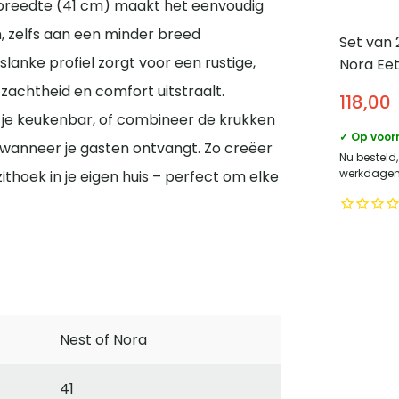
breedte (41 cm) maakt het eenvoudig
 zelfs aan een minder breed
Set van 
slanke profiel zorgt voor een rustige,
Nora Ee
Noa – St
k zachtheid en comfort uitstraalt.
118,00
j je keukenbar, of combineer de krukken
✓ Op voor
wanneer je gasten ontvangt. Zo creëer
Nu besteld
werkdagen 
zithoek in je eigen huis – perfect om elke
Nest of Nora
41