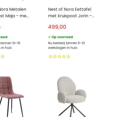
Nora Metalen
Nest of Nora Eettafel
ast Maja – met
met kruispoot Jorin –
euren – 140
Deens ovaal 215 cm –
5
499,00
art
Grafiet
raad
✓ Op voorraad
 binnen 10-15
Nu besteld, binnen 5-10
in huis
werkdagen in huis