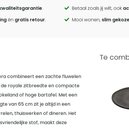
kwaliteitsgarantie
.
Betaal zoals jij wilt, ook
ac
ing
én
gratis retour
.
Mooi wonen,
slim gekoz
Te comb
ora combineert een zachte fluwelen
zij de royale zitbreedte en compacte
ookeiland of hoge bartafel. Met een
e van 65 cm zit je altijd in een
relen, thuiswerken of dineren. Het
vriendelijke stof, maakt deze