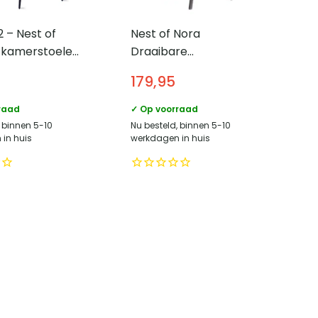
2 – Nest of
Nest of Nora
tkamerstoelen
Draaibare
of – Burgundy
eetkamerstoel met
179,95
armleuning grijze
poten – Bouclé – Sand
raad
✓ Op voorraad
, binnen 5-10
Nu besteld, binnen 5-10
in huis
werkdagen in huis