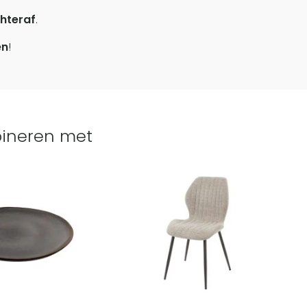
hteraf
.
en
!
ineren met