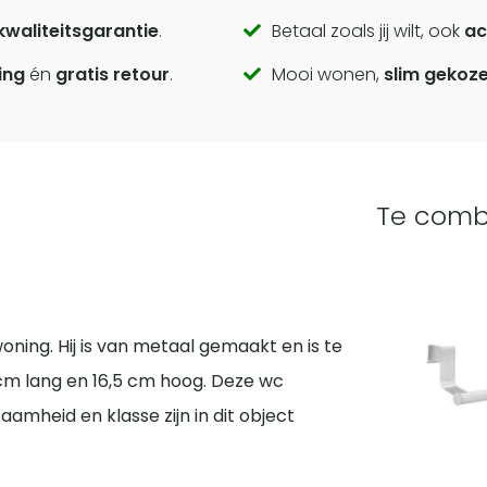
kwaliteitsgarantie
.
Betaal zoals jij wilt, ook
ac
ing
én
gratis retour
.
Mooi wonen,
slim gekoz
Te comb
oning. Hij is van metaal gemaakt en is te
7 cm lang en 16,5 cm hoog. Deze wc
aamheid en klasse zijn in dit object