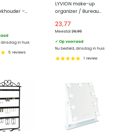
LYVION make-up
khouder –
organizer / Bureau
5 x 23,5 x 6 cm
organizer – Kunststof
23,77
en hout
Meestal
26,95
raad
✓ Op voorraad
, dinsdag in huis
Nu besteld, dinsdag in huis
5
reviews
1
review