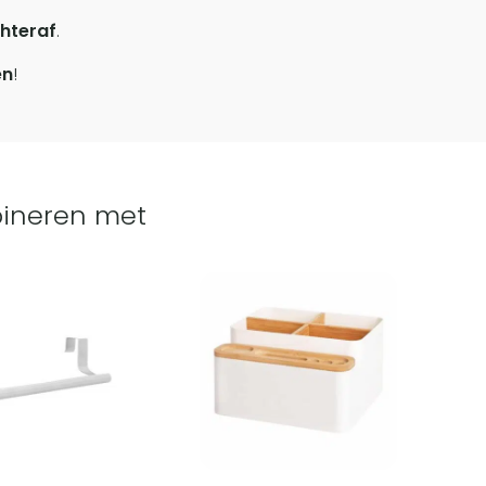
hteraf
.
en
!
ineren met