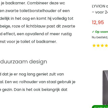
in je badkamer. Combineer deze wc
LYVION o
en zwarte toiletborstelhouder of een
– voor 2
oorbell
ellijk in het oog en komt hij volledig tot
12,95
, beige, roze of lichtblauw past dit zwarte
✓ Op voor
d effect, een opvallend of meer rustig
Nu besteld
st voor je toilet of badkamer.
n duurzaam design
dat je er nog lang geniet zult van
l. Een wc rolhouder van staal gebruik je
ezin. Dan is het ook belangrijk dat
STAPELKO