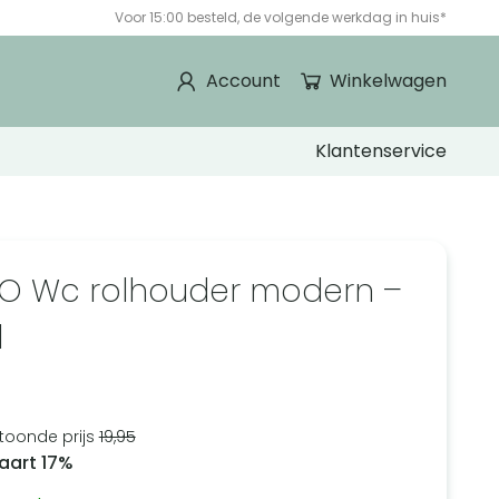
Voor 15:00 besteld, de volgende werkdag in huis*
Account
Winkelwagen
Klantenservice
O Wc rolhouder modern –
l
2
toonde prijs
19,95
aart 17%