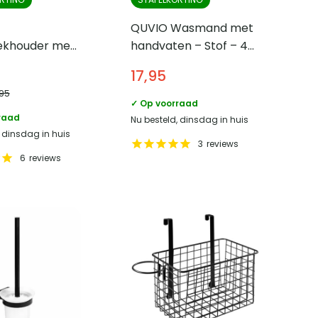
QUVIO Wasmand met
khouder met
handvaten – Stof – 40
 – RVS – Zilver
x 50 cm
17,95
,95
✓ Op voorraad
raad
Nu besteld, dinsdag in huis
, dinsdag in huis
3
reviews
6
reviews