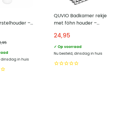
QUVIO Badkamer rekje
rstelhouder –
met föhn houder –
n glas
Staal
24,95
2,95
✓ Op voorraad
raad
Nu besteld, dinsdag in huis
, dinsdag in huis