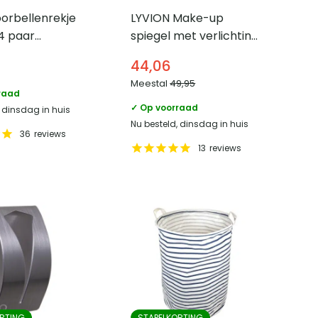
orbellenrekje
LYVION Make-up
4 paar
spiegel met verlichting
en
– LED – Wit
44,06
Meestal
49,95
raad
✓ Op voorraad
, dinsdag in huis
Nu besteld, dinsdag in huis
36
reviews
13
reviews
RTING
STAPELKORTING