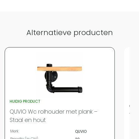
Alternatieve producten
HUIDIG PRODUCT
QUV
QUVIO Wc rolhouder met plank –
tel
Staal en hout
Merk
Merk
QUVIO
Bree
Breedte (in CM)