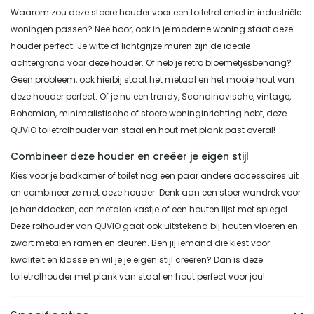
Waarom zou deze stoere houder voor een toiletrol enkel in industriële
woningen passen? Nee hoor, ook in je moderne woning staat deze
houder perfect. Je witte of lichtgrijze muren zijn de ideale
achtergrond voor deze houder. Of heb je retro bloemetjesbehang?
Geen probleem, ook hierbij staat het metaal en het mooie hout van
deze houder perfect. Of je nu een trendy, Scandinavische, vintage,
Bohemian, minimalistische of stoere woninginrichting hebt, deze
QUVIO toiletrolhouder van staal en hout met plank past overal!
Combineer deze houder en creëer je eigen stijl
Kies voor je badkamer of toilet nog een paar andere accessoires uit
en combineer ze met deze houder. Denk aan een stoer wandrek voor
je handdoeken, een metalen kastje of een houten lijst met spiegel.
Deze rolhouder van QUVIO gaat ook uitstekend bij houten vloeren en
zwart metalen ramen en deuren. Ben jij iemand die kiest voor
kwaliteit en klasse en wil je je eigen stijl creëren? Dan is deze
toiletrolhouder met plank van staal en hout perfect voor jou!