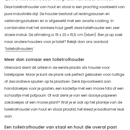
Deze toiletrolhouder van hout en staal is een prachtig voorbeeld van
pure industriële stijl. De houder bestaat uit leidingsbuizen en
verbindingsstukken en is afgewerkt met een zwarte coating. In
combinatie met het donkere hout geeft deze toilethouder een zeer
stoere indruk. De afmeting is 15 x 20 x 15,5 cm (lxbxh). Ben je op zoek
naar andere houders voor je toilet? Bekijk dan ons aanbod
´
toiletrolhouders
´
Meer dan zomaar een toiletrolhouder
Uiteraard dient dit artikel in de eerste plaats als houder voor
toiletpapier. Maar je kunt de plank ook perfect gebruiken voor nuttige
of decoratieve spullen op te plaatsen. Denk bijvoorbeeld aan
handdoekjes voor je gasten, een kadertje met een mooie foto of een
schaaltje met potpourri. Of wat denk je van een doosje papieren
zakdoekjes of een mooie plant? Wat je er ook op het plankje van de
toiletrolhouder van hout en staal plaatst, het kleed je badkamer leuk
aan.
Een toiletrolhouder van staal en hout die overal past