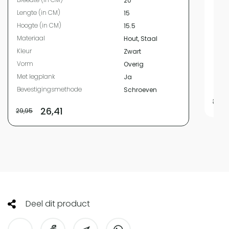
20
Leng
Lengte (in CM)
15
Hoog
Hoogte (in CM)
15.5
Mate
Materiaal
Hout, Staal
Kleur
Kleur
Zwart
Vor
Vorm
Overig
Met 
Met legplank
Ja
Beve
Bevestigingsmethode
Schroeven
34,9
26,41
29,95
Deel dit product