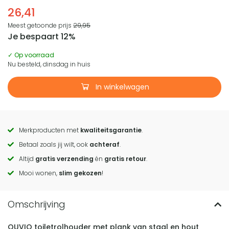
26,41
Meest getoonde prijs
29,95
Je bespaart 12%
✓ Op voorraad
Nu besteld, dinsdag in huis
In winkelwagen
Merkproducten met
kwaliteitsgarantie
.
Call
Betaal zoals jij wilt, ook
achteraf
.
to
Altijd
gratis verzending
én
gratis retour
.
actions
Mooi wonen,
slim gekozen
!
QUVIO toiletrolhouder met plank van staal en hout