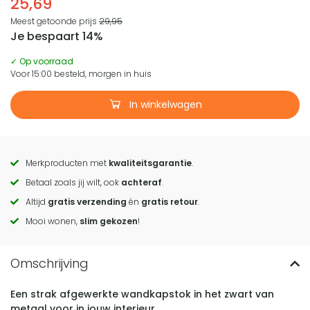
25,69
Meest getoonde prijs
29,95
Je bespaart 14%
✓ Op voorraad
Voor 15:00 besteld, morgen in huis
In winkelwagen
Merkproducten met
kwaliteitsgarantie
.
Call
Betaal zoals jij wilt, ook
achteraf
.
to
Altijd
gratis verzending
én
gratis retour
.
actions
Mooi wonen,
slim gekozen
!
Een strak afgewerkte wandkapstok in het zwart van
metaal voor in jouw interieur