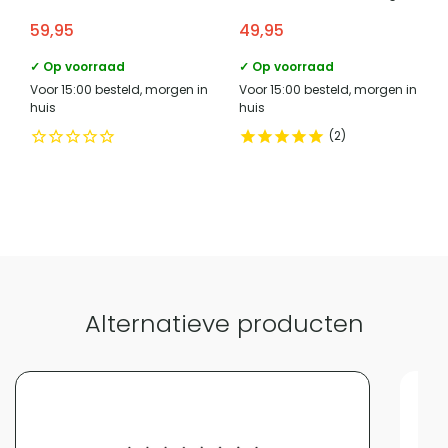
– Diameter 31 cm
kap – Diameter 35 cm –
adres verantwoordelijke
Lange voren 8, 5541RT
59,95
49,95
Wit
marktdeelnemer in de eu
Reusel
✓ Op voorraad
✓ Op voorraad
e mailadres verantwoordelijke
product-
Voor 15:00 besteld, morgen in
Voor 15:00 besteld, morgen in
marktdeelnemer in de eu
compliance@homeliving.nl
huis
huis
telefoonnummer verantwoordelijke
2
+31 (0)85 - 130 25 89
marktdeelnemer in de eu
Vergelijk met alternatieven
Alternatieve producten