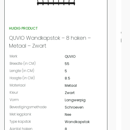
HUIDIG PRODUCT
QUV
QUVIO Wandkapstok – 8 haken –
ha
Metaal – Zwart
Merk
Merk
QUVIO
Bree
Breedte (in CM)
55
Leng
Lengte (in CM)
5
Hoog
Hoogte (in CM)
8.5
Mate
Materiaal
Metaal
Kleur
Kleur
Zwart
Vor
Vorm
Langwerpig
Met 
Bevestigingsmethode
Schroeven
Type
Met legplank
Nee
Aant
Type kapstok
Wandkapstok
Beve
Aantal haken
8