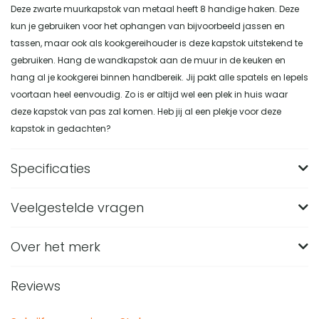
Deze zwarte muurkapstok van metaal heeft 8 handige haken. Deze
kun je gebruiken voor het ophangen van bijvoorbeeld jassen en
tassen, maar ook als kookgereihouder is deze kapstok uitstekend te
gebruiken. Hang de wandkapstok aan de muur in de keuken en
hang al je kookgerei binnen handbereik. Jij pakt alle spatels en lepels
voortaan heel eenvoudig. Zo is er altijd wel een plek in huis waar
deze kapstok van pas zal komen. Heb jij al een plekje voor deze
kapstok in gedachten?
Specificaties
Veelgestelde vragen
Merk
QUVIO
Breedte (in CM)
55
Over het merk
Wat zijn de afmetingen van de QUVIO
Wandkapstok met 8 haken?
Lengte (in CM)
5
Reviews
De QUVIO Wandkapstok heeft een afmeting van 5 x 55 x
Hoogte (in CM)
8.5
Van welk materiaal is deze zwarte wandkapstok
8,5 centimeter. Door de langwerpige vorm biedt hij ruimte
gemaakt?
Materiaal
Metaal