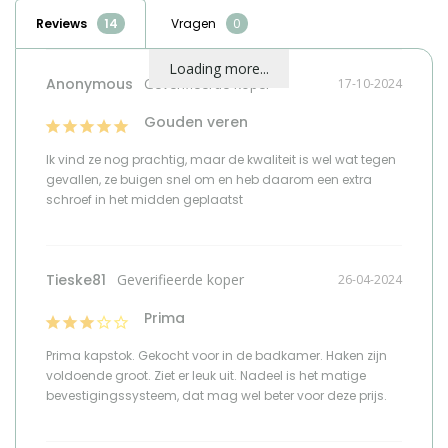
naam verantwoordelijke
HomeLiving.nl
marktdeelnemer in de eu
Reviews
Vragen
adres verantwoordelijke
Lange voren 8, 5541RT
Loading more...
marktdeelnemer in de eu
Reusel
Anonymous
17-10-2024
e mailadres verantwoordelijke
product-
Gouden veren
marktdeelnemer in de eu
compliance@homeliving.nl
Ik vind ze nog prachtig, maar de kwaliteit is wel wat tegen 
telefoonnummer verantwoordelijke
gevallen, ze buigen snel om en heb daarom een extra 
+31 (0)85 - 130 25 89
marktdeelnemer in de eu
schroef in het midden geplaatst
Vergelijk met alternatieven
Tieske81
26-04-2024
Prima
Prima kapstok. Gekocht voor in de badkamer. Haken zijn 
voldoende groot. Ziet er leuk uit. Nadeel is het matige 
bevestigingssysteem, dat mag wel beter voor deze prijs.