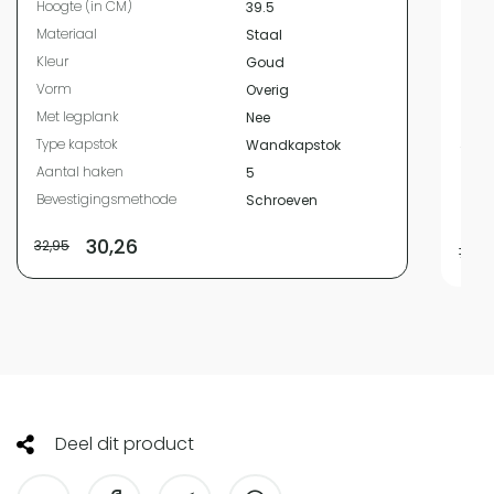
Hoogte (in CM)
39.5
Diam
Materiaal
Staal
Mate
Kleur
Goud
Kleur
Vorm
Overig
Vor
Met legplank
Nee
Met 
Type kapstok
Wandkapstok
Type
Aantal haken
5
Aant
Bevestigingsmethode
Schroeven
Beve
30,26
32,95
7,95
Deel dit product