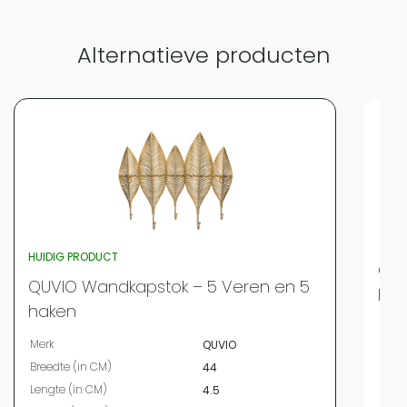
Alternatieve producten
HUIDIG PRODUCT
QUV
QUVIO Wandkapstok – 5 Veren en 5
Hou
haken
Merk
Merk
QUVIO
Bree
Breedte (in CM)
44
Leng
Lengte (in CM)
4.5
Hoog