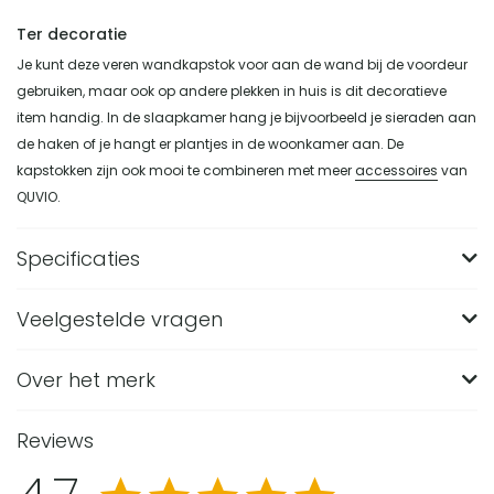
Ter decoratie
Je kunt deze veren wandkapstok voor aan de wand bij de voordeur
gebruiken, maar ook op andere plekken in huis is dit decoratieve
item handig. In de slaapkamer hang je bijvoorbeeld je sieraden aan
de haken of je hangt er plantjes in de woonkamer aan. De
kapstokken zijn ook mooi te combineren met meer
accessoires
van
QUVIO.
Specificaties
Veelgestelde vragen
Merk
QUVIO
Breedte (in CM)
44
Over het merk
Wat zijn de afmetingen van de QUVIO
Wandkapstok met 5 veren en 5 haken?
Lengte (in CM)
4.5
Reviews
De QUVIO Wandkapstok heeft een afmeting van 4,5 x 44 x
Hoogte (in CM)
39.5
Van welk materiaal is deze gouden wandkapstok
39,5 cm in lengte, breedte en hoogte. Door de breedte van
met veren gemaakt?
Materiaal
Staal