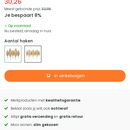
30,26
Meest getoonde prijs
32,95
Je bespaart 8%
✓ Op voorraad
Nu besteld, dinsdag in huis
Aantal haken
In winkelwagen
Merkproducten met
kwaliteitsgarantie
.
Call
Betaal zoals jij wilt, ook
achteraf
.
to
Altijd
gratis verzending
én
gratis retour
.
actions
Mooi wonen,
slim gekozen
!