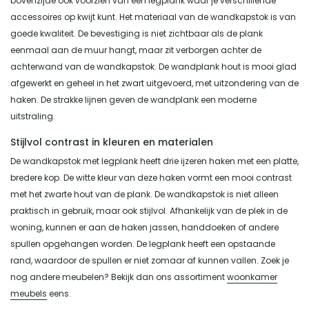
bovenzijde ook voorzien van een legplank waar je verschillende
accessoires op kwijt kunt. Het materiaal van de wandkapstok is van
goede kwaliteit. De bevestiging is niet zichtbaar als de plank
eenmaal aan de muur hangt, maar zit verborgen achter de
achterwand van de wandkapstok. De wandplank hout is mooi glad
afgewerkt en geheel in het zwart uitgevoerd, met uitzondering van de
haken. De strakke lijnen geven de wandplank een moderne
uitstraling.
Stijlvol contrast in kleuren en materialen
De wandkapstok met legplank heeft drie ijzeren haken met een platte,
bredere kop. De witte kleur van deze haken vormt een mooi contrast
met het zwarte hout van de plank. De wandkapstok is niet alleen
praktisch in gebruik, maar ook stijlvol. Afhankelijk van de plek in de
woning, kunnen er aan de haken jassen, handdoeken of andere
spullen opgehangen worden. De legplank heeft een opstaande
rand, waardoor de spullen er niet zomaar af kunnen vallen. Zoek je
nog andere meubelen? Bekijk dan ons assortiment
woonkamer
meubels
eens.