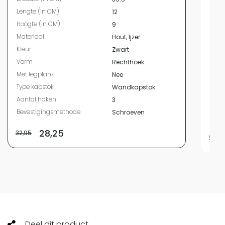
Bree
Lengte (in CM)
12
Leng
Hoogte (in CM)
9
Hoog
Materiaal
Hout, Ijzer
Mate
Kleur
Zwart
Kleur
Vorm
Rechthoek
Vor
Met legplank
Nee
Met 
Type kapstok
Wandkapstok
Type
Aantal haken
3
Aant
Bevestigingsmethode
Schroeven
Beve
28,25
32,95
21,95
Deel dit product