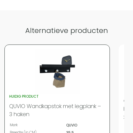
Vergelijk met alternatieven
Alternatieve producten
HUIDIG PRODUCT
QUV
QUVIO Wandkapstok met legplank –
han
3 haken
x 6
Merk
QUVIO
Merk
Breedte (in CM)
35.5