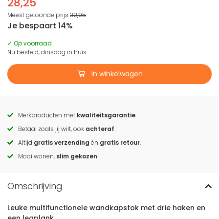
28,25
Meest getoonde prijs
32,95
Je bespaart 14%
✓ Op voorraad
Nu besteld, dinsdag in huis
In winkelwagen
Merkproducten met
kwaliteitsgarantie
.
Call
Betaal zoals jij wilt, ook
achteraf
.
to
Altijd
gratis verzending
én
gratis retour
.
actions
Mooi wonen,
slim gekozen
!
Leuke multifunctionele wandkapstok met drie haken en
een legplank