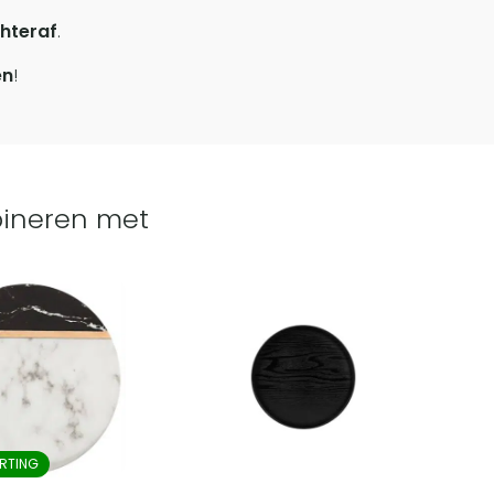
hteraf
.
en
!
ineren met
RTING