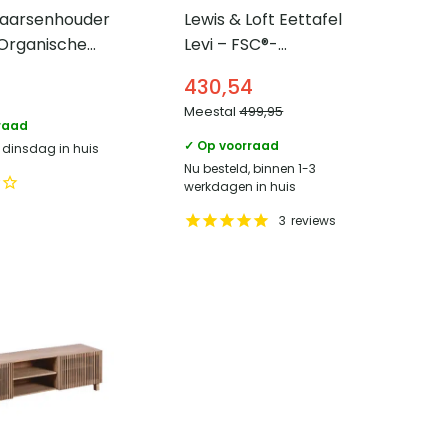
aarsenhouder
Lewis & Loft Eettafel
Levi – FSC®-
Keramiek –
gecertificeerd
430,54
mangohout – Rond – Ø
Meestal
499,95
120 cm – Naturel
raad
✓ Op voorraad
, dinsdag in huis
Nu besteld, binnen 1-3
werkdagen in huis
3
reviews