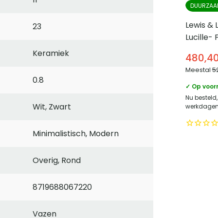
DUURZAA
Lewis & 
23
Lucille-
mangoho
Keramiek
480,4
Meestal
5
0.8
✓ Op voor
Nu besteld,
Wit, Zwart
werkdagen 
Minimalistisch, Modern
Overig, Rond
8719688067220
Vazen