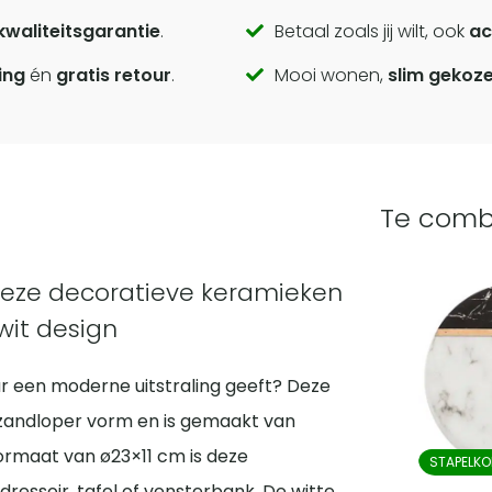
kwaliteitsgarantie
.
Betaal zoals jij wilt, ook
ac
ing
én
gratis retour
.
Mooi wonen,
slim gekoz
Te comb
deze decoratieve keramieken
wit design
ieur een moderne uitstraling geeft? Deze
zandloper vorm en is gemaakt van
ormaat van ø23×11 cm is deze
STAPELKO
essoir, tafel of vensterbank. De witte