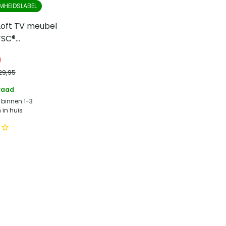
MHEIDSLABEL
Loft TV meubel
 FSC®
ut – Naturel
0
29,95
raad
 binnen 1-3
in huis