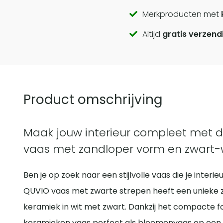
Call
Merkproducten met
Altijd
gratis verzend
to
actions
Product omschrijving
Maak jouw interieur compleet met 
vaas met zandloper vorm en zwart-
Ben je op zoek naar een stijlvolle vaas die je inter
QUVIO vaas met zwarte strepen heeft een unieke 
keramiek in wit met zwart. Dankzij het compacte f
keramieken vaas perfect als bloemenvaas op een dr