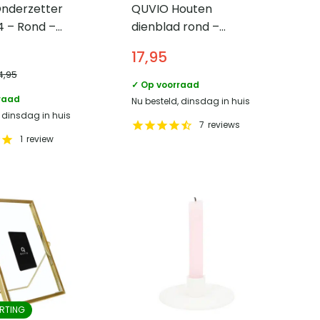
nderzetter
QUVIO Houten
4 – Rond –
dienblad rond –
look
Diameter 24 cm –
17,95
Zwart
4,95
✓ Op voorraad
raad
Nu besteld, dinsdag in huis
, dinsdag in huis
7
reviews
1
review
RTING