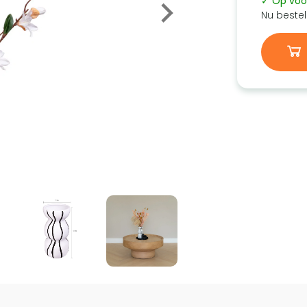
✓ Op voo
Nu bestel