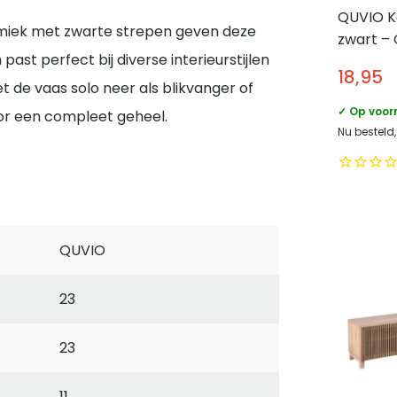
QUVIO K
miek met zwarte strepen geven deze
zwart – Organische
past perfect bij diverse interieurstijlen
vorm – 
18,95
Zwart
et de vaas solo neer als blikvanger of
✓ Op voor
r een compleet geheel.
Nu besteld
QUVIO
23
23
11