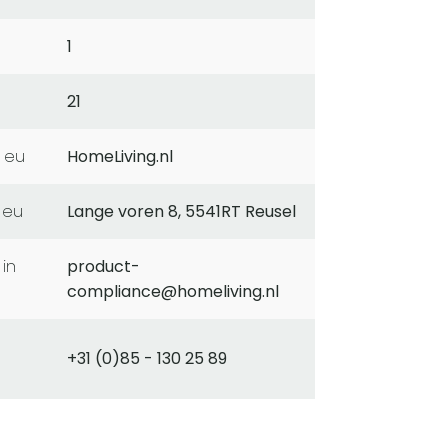
1
21
 eu
HomeLiving.nl
 eu
Lange voren 8, 5541RT Reusel
product-
compliance@homeliving.nl
+31 (0)85 - 130 25 89