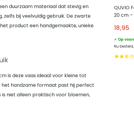
een duurzaam materiaal dat stevig en
QUVIO Fot
20 cm –
g, zelfs bij veelvuldig gebruik. De zwarte
Goud
 het product een handgemaakte, unieke
18,95
✓ Op voor
Nu besteld
uik
m is deze vaas ideaal voor kleine tot
het handzame formaat past hij perfect
s is niet alleen praktisch voor bloemen,