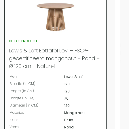
HUIDIG PRODUCT
Lew
Lewis & Loft Eettafel Levi – FSC®-
FSC
gecertificeerd mangohout – Rond –
Ø12
Ø 120 cm – Naturel
Merk
Merk
Lewis & Loft
Bree
Breedte (in CM)
120
Leng
Lengte (in CM)
120
Hoog
Hoogte (in CM)
76
Diam
Diameter (in CM)
120
Mate
Materiaal
Mango hout
Kleur
Kleur
Bruin
Vor
Vorm
Rond
Mater