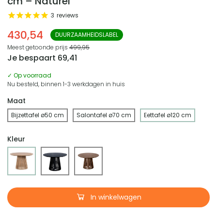
cm – Naturel
3
reviews
430,54
DUURZAAMHEIDSLABEL
Meest getoonde prijs
499,95
Je bespaart
69,41
✓ Op voorraad
Nu besteld, binnen 1-3 werkdagen in huis
Maat
Bijzettafel ø50 cm
Salontafel ø70 cm
Eettafel ø120 cm
Kleur
In winkelwagen