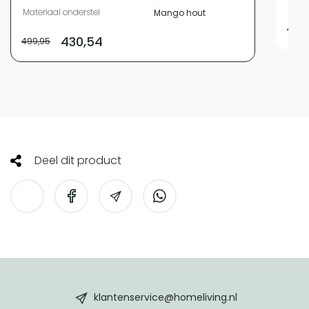
Materiaal onderstel
Mango hout
499,
430,54
499,95
Deel dit product
HomeLiving
footer
klantenservice@homeliving.nl