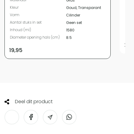
Glas
Kleur
Kleur
Goud, Transparant
Vor
Vorm
Cilinder
Aanta
Aantal stuks in set
Geen set
Inho
Inhoud (ml)
1580
Diam
Diameter opening hals (cm)
8.5
24,
19,95
Deel dit product