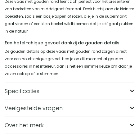
Deze vaas met gouden rand leent zich perfect voor het presenteren
van boeketten van middelgroot formaat. Denk hierbij aan de kleinere
boeketten, zoals een bosje tulpen of rozen, die je in de supermarkt
gaat vinden of een klein boeket wildbloemen dat je zelf gaat plukken
in de natuur.
Een hotel-chique gevoel dankzij de gouden details
De gouden details op deze vaas met gouden rand zorgen direct
voor een hotel-chique gevoel. Heb je op dit moment al gouden
accessoires in het interieur, dan is het een slimme keuze om daar je
vazen ook op af te stemmen.
Specificaties
Veelgestelde vragen
Merk
QUVIO
Breedte (in CM)
11
Over het merk
Wat zijn de afmetingen van de QUVIO vaas met
gouden rand?
Lengte (in CM)
11