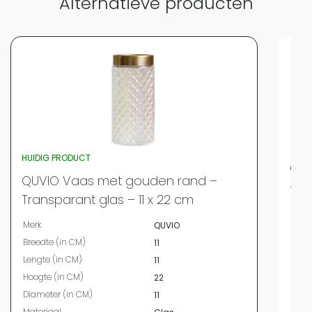
Alternatieve producten
HUIDIG PRODUCT
QUV
QUVIO Vaas met gouden rand –
– G
Transparant glas – 11 x 22 cm
Merk
Merk
QUVIO
Bree
Breedte (in CM)
11
Leng
Lengte (in CM)
11
Hoog
Hoogte (in CM)
22
Diam
Diameter (in CM)
11
Mate
Materiaal