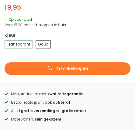
19,95
✓ Op voorraad
Voor 15:00 besteld, morgen in huis
Kleur
Transparant
Goud
In winkelwagen
Merkproducten met
kwaliteitsgarantie
.
Call
Betaal zoals jij wilt, ook
achteraf
.
to
Altijd
gratis verzending
én
gratis retour
.
actions
Mooi wonen,
slim gekozen
!