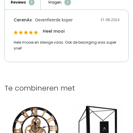
Reviews
Vragen
naam verantwoordelijke
HomeLiving.nl
marktdeelnemer in de eu
CerenAx
31-08-2024
adres verantwoordelijke
Lange voren 8, 5541RT
marktdeelnemer in de eu
Reusel
Heel mooi
e mailadres verantwoordelijke
product-
Hele mooie en stevige vaas. Ook de bezorging was super 
marktdeelnemer in de eu
compliance@homeliving.nl
snel!
telefoonnummer verantwoordelijke
+31 (0)85 - 130 25 89
marktdeelnemer in de eu
Vergelijk met alternatieven
Te combineren met