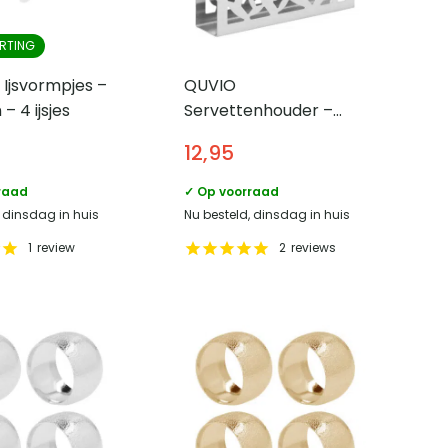
RTING
Ijsvormpjes –
QUVIO
 – 4 ijsjes
Servettenhouder –
RVS – Zilver
12,95
raad
✓ Op voorraad
, dinsdag in huis
Nu besteld, dinsdag in huis
1
review
2
reviews