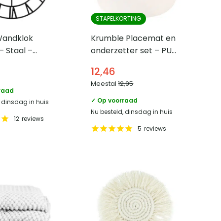
STAPELKORTING
andklok
Krumble Placemat en
– Staal –
onderzetter set – PU
r 45 cm
Leer – Wit
12,46
Meestal
12,95
raad
✓ Op voorraad
, dinsdag in huis
Nu besteld, dinsdag in huis
12
reviews
5
reviews