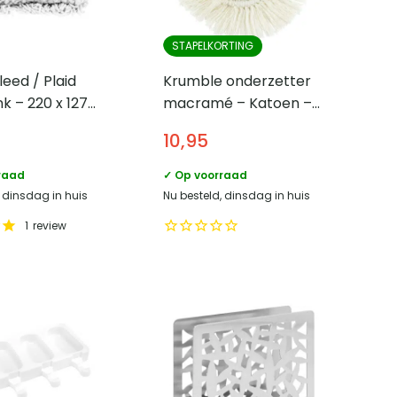
STAPELKORTING
eed / Plaid
Krumble onderzetter
k – 220 x 127
macramé – Katoen –
18 cm
10,95
raad
✓ Op voorraad
, dinsdag in huis
Nu besteld, dinsdag in huis
1
review