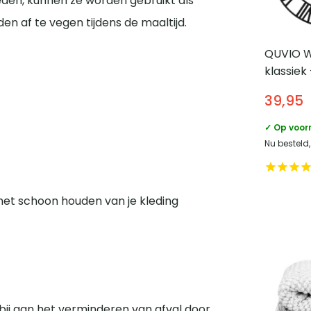
eden, kunnen ze worden gebruikt als
en af te vegen tijdens de maaltijd.
QUVIO W
klassiek 
Diamete
39,95
✓ Op voor
Nu besteld
 het schoon houden van je kleding
ij aan het verminderen van afval door