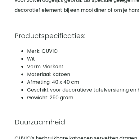
voor zowel dagelijks gebruik als speciale gelegenh
decoratief element bij een mooi diner of om je hand
Productspecificaties:
Merk: QUVIO
Wit
Vorm: Vierkant
Materiaal: Katoen
Afmeting: 40 x 40 cm
Geschikt voor decoratieve tafelversiering en
Gewicht: 250 gram
Duurzaamheid
QUVIO’s herbruikbare katoenen servetten dragen b