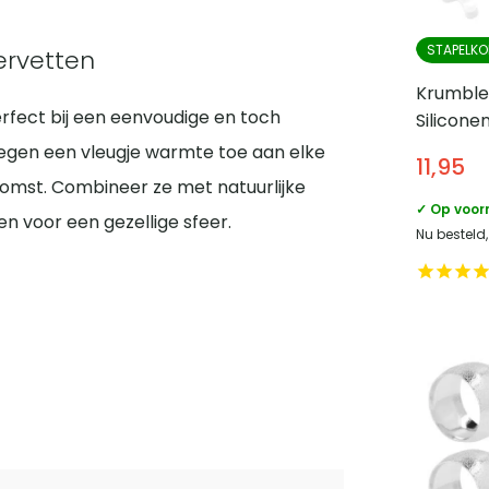
STAPELKO
ervetten
Krumble 
fect bij een eenvoudige en toch
Siliconen
voegen een vleugje warmte toe aan elke
11,95
nkomst. Combineer ze met natuurlijke
✓ Op voor
n voor een gezellige sfeer.
Nu besteld