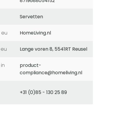
8719688054152
Servetten
 eu
HomeLiving.nl
 eu
Lange voren 8, 5541RT Reusel
product-
compliance@homeliving.nl
+31 (0)85 - 130 25 89