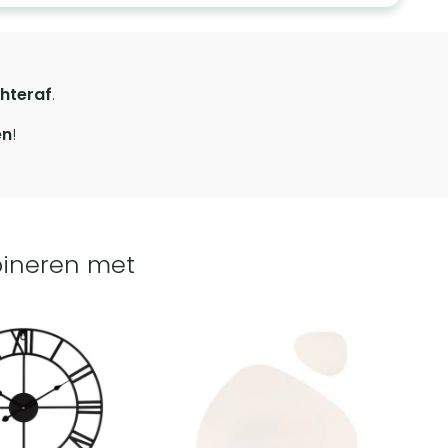
hteraf
.
en
!
ineren met