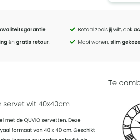
kwaliteitsgarantie
.
Betaal zoals jij wilt, ook
ac
ing
én
gratis retour
.
Mooi wonen,
slim gekoz
Te comb
en servet wit 40x40cm
fel met de QUVIO servetten. Deze
yaal formaat van 40 x 40 cm. Geschikt