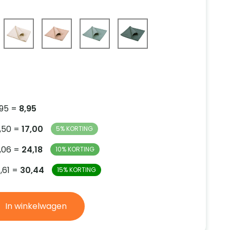
8,95 =
8,95
8,50 =
17,00
5% KORTING
8,06 =
24,18
10% KORTING
7,61 =
30,44
15% KORTING
In winkelwagen