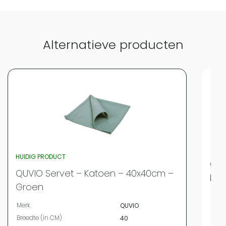
Alternatieve producten
HUIDIG PRODUCT
QUV
QUVIO Servet – Katoen – 40x40cm –
bei
Groen
Merk
Merk
QUVIO
Bree
Breedte (in CM)
40
Leng