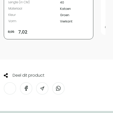
Lengte (in CM)
40
Mate
Materiaal
Katoen
Kleur
Kleur
Groen
Vor
Vorm
Vierkant
8,95
7,02
8,95
Deel dit product