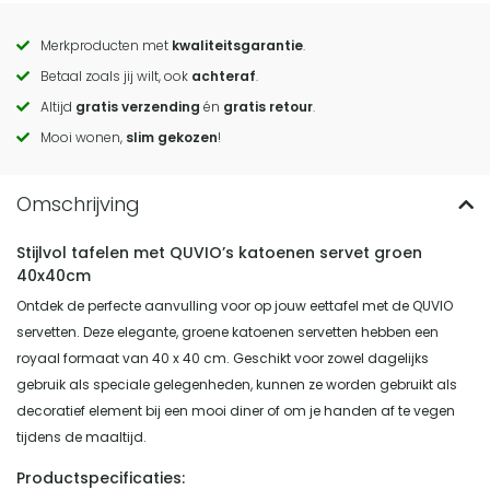
Merkproducten met
kwaliteitsgarantie
.
Call
Betaal zoals jij wilt, ook
achteraf
.
to
Altijd
gratis verzending
én
gratis retour
.
actions
Mooi wonen,
slim gekozen
!
Stijlvol tafelen met QUVIO’s katoenen servet groen
40x40cm
Ontdek de perfecte aanvulling voor op jouw eettafel met de QUVIO
servetten. Deze elegante, groene katoenen servetten hebben een
royaal formaat van 40 x 40 cm. Geschikt voor zowel dagelijks
gebruik als speciale gelegenheden, kunnen ze worden gebruikt als
decoratief element bij een mooi diner of om je handen af te vegen
tijdens de maaltijd.
Productspecificaties: