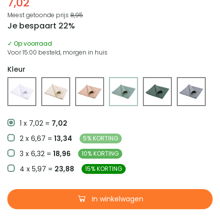
7,02
Meest getoonde prijs
8,95
Je bespaart 22%
✓ Op voorraad
Voor 15:00 besteld, morgen in huis
Kleur
1 x 7,02 =
7,02
2 x 6,67 =
13,34
5% KORTING
3 x 6,32 =
18,96
10% KORTING
4 x 5,97 =
23,88
15% KORTING
In winkelwagen