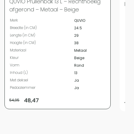
QUVIO Prullenbak 13 L – Rechthoekig
Bei
afgerond – Metaal – Beige
Merk
Merk
QUVIO
Bree
Breedte (in CM)
24.5
Leng
Lengte (in CM)
29
Hoog
Hoogte (in CM)
38
Diam
Materiaal
Metaal
Mate
Kleur
Beige
Kleur
Vorm
Rond
Vor
Inhoud (L)
13
Inho
Met deksel
Ja
Met 
Pedaalemmer
Ja
Ped
48,47
54,95
49,9