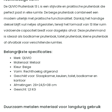
De QUVIO Prullenbak 13 L is een stijlvolle en praktische prullenbak die
perfect past in elke ruimte. De beige prullenbak combineert een
modern uiterlijk met praktische functionaliteit. Dankzij het handige
deksel blijft vuil netjes afgesloten, terwijl het formaat van 13 liter ruim
voldoende capaciteit biedt voor dagelijks afval. Deze prullenmand
is ideaal als badkamer prullenbak, toilet prullenbak, kleine prullenbak
of afvalbak voor verschillende ruimtes.
Belangrijkste specificaties:
Merk: QUVIO
Materiaal: Metaal
Kleur: Beige
Vorm: Rechthoekig afgerond
Geschikt voor: Slaapkamer, keuken, toilet, badkamer en
kantoor
Afmetingen: 29×24,5×38 cm
Gewicht: 1,3 KG
Duurzaam metalen materiaal voor langdurig gebruik