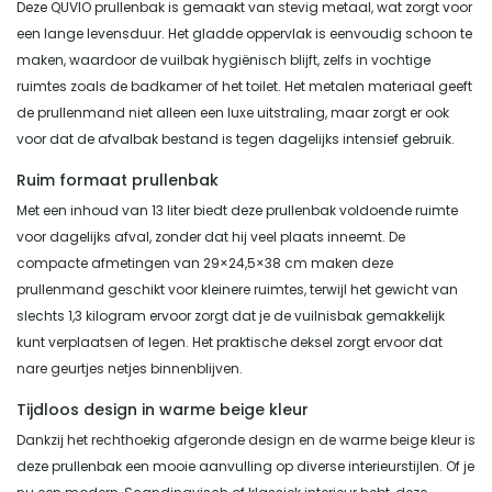
Deze QUVIO prullenbak is gemaakt van stevig metaal, wat zorgt voor
een lange levensduur. Het gladde oppervlak is eenvoudig schoon te
maken, waardoor de vuilbak hygiënisch blijft, zelfs in vochtige
ruimtes zoals de badkamer of het toilet. Het metalen materiaal geeft
de prullenmand niet alleen een luxe uitstraling, maar zorgt er ook
voor dat de afvalbak bestand is tegen dagelijks intensief gebruik.
Ruim formaat prullenbak
Met een inhoud van 13 liter biedt deze prullenbak voldoende ruimte
voor dagelijks afval, zonder dat hij veel plaats inneemt. De
compacte afmetingen van 29×24,5×38 cm maken deze
prullenmand geschikt voor kleinere ruimtes, terwijl het gewicht van
slechts 1,3 kilogram ervoor zorgt dat je de vuilnisbak gemakkelijk
kunt verplaatsen of legen. Het praktische deksel zorgt ervoor dat
nare geurtjes netjes binnenblijven.
Tijdloos design in warme beige kleur
Dankzij het rechthoekig afgeronde design en de warme beige kleur is
deze prullenbak een mooie aanvulling op diverse interieurstijlen. Of je