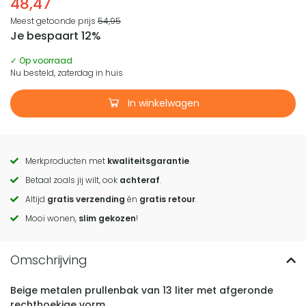
48,47
Meest getoonde prijs
54,95
Je bespaart 12%
✓ Op voorraad
Nu besteld, zaterdag in huis
In winkelwagen
Merkproducten met
kwaliteitsgarantie
.
Call
Betaal zoals jij wilt, ook
achteraf
.
to
Altijd
gratis verzending
én
gratis retour
.
actions
Mooi wonen,
slim gekozen
!
Beige metalen prullenbak van 13 liter met afgeronde
rechthoekige vorm