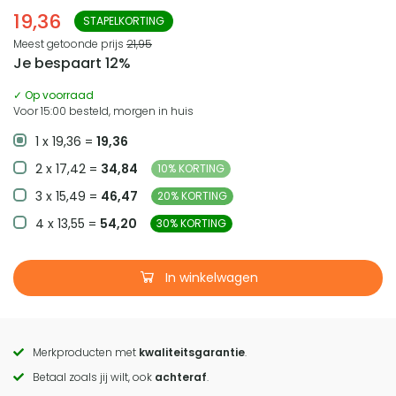
19,36
STAPELKORTING
Meest getoonde prijs
21,95
Je bespaart 12%
✓ Op voorraad
Voor 15:00 besteld, morgen in huis
1 x 19,36 =
19,36
2 x 17,42 =
34,84
10% KORTING
3 x 15,49 =
46,47
20% KORTING
4 x 13,55 =
54,20
30% KORTING
In winkelwagen
Merkproducten met
kwaliteitsgarantie
.
Call
Betaal zoals jij wilt, ook
achteraf
.
to