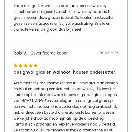
e mailadres verantwoordelijke
product-
Knap design: het was een cadeau voor een whiskey 
marktdeelnemer in de eu
compliance@homeliving.nl
liefhebber en om geen typische fles whiskey cadeau te 
geven, waren deze glazen ideaal! De houten onderzetter 
telefoonnummer verantwoordelijke
geven ze een luxueuze en stijlvolle uitstraling. Snelle en 
+31 (0)85 - 130 25 89
marktdeelnemer in de eu
correcte verzending ook: dus blij mee!
Rob V.
05-02-2025
designvol glas en walnoot-houten onderzetter
Als architect / meubelmaker ben ik ‘verslaafd’ aan design 
en hout en ook nog een liefhebber van whisky. Tijdens het 
surfen op het internet kwam ik toevallig deze glazen tegen 
van HOME LIVING. Een zeer elegant en designvol glas op 
een walnotenhouten onderzetter dus ook nog praktisch. Ik 
heb er direct één besteld om erachter te komen of deze in 
werkelijkheid ook zo mooi zijn als op de afbeelding. 
Fantastisch prachtig en heb er vervolgens nog 5 besteld. 
Ze staan nu alle 6 te pronken in mijn glazen vitrine en vul 