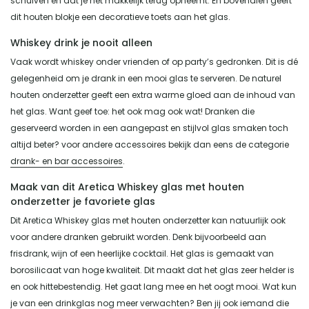
schuiven en dat je het makkelijk terug opneemt. En bovendien geeft
dit houten blokje een decoratieve toets aan het glas.
Whiskey drink je nooit alleen
Vaak wordt whiskey onder vrienden of op party’s gedronken. Dit is dé
gelegenheid om je drank in een mooi glas te serveren. De naturel
houten onderzetter geeft een extra warme gloed aan de inhoud van
het glas. Want geef toe: het ook mag ook wat! Dranken die
geserveerd worden in een aangepast en stijlvol glas smaken toch
altijd beter? voor andere accessoires bekijk dan eens de categorie
drank- en bar accessoires
.
Maak van dit Aretica Whiskey glas met houten
onderzetter je favoriete glas
Dit Aretica Whiskey glas met houten onderzetter kan natuurlijk ook
voor andere dranken gebruikt worden. Denk bijvoorbeeld aan
frisdrank, wijn of een heerlijke cocktail. Het glas is gemaakt van
borosilicaat van hoge kwaliteit. Dit maakt dat het glas zeer helder is
en ook hittebestendig. Het gaat lang mee en het oogt mooi. Wat kun
je van een drinkglas nog meer verwachten? Ben jij ook iemand die