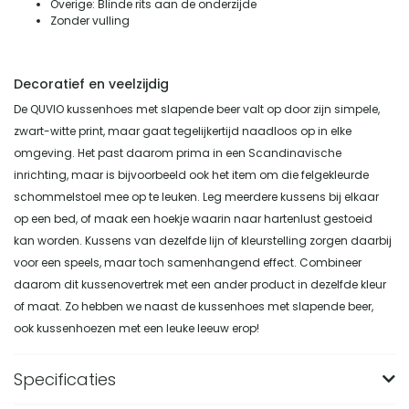
Overige: Blinde rits aan de onderzijde
Zonder vulling
Decoratief en veelzijdig
De QUVIO kussenhoes met slapende beer valt op door zijn simpele,
zwart-witte print, maar gaat tegelijkertijd naadloos op in elke
omgeving. Het past daarom prima in een Scandinavische
inrichting, maar is bijvoorbeeld ook het item om die felgekleurde
schommelstoel mee op te leuken. Leg meerdere kussens bij elkaar
op een bed, of maak een hoekje waarin naar hartenlust gestoeid
kan worden. Kussens van dezelfde lijn of kleurstelling zorgen daarbij
voor een speels, maar toch samenhangend effect. Combineer
daarom dit kussenovertrek met een ander product in dezelfde kleur
of maat. Zo hebben we naast de kussenhoes met slapende beer,
ook kussenhoezen met een leuke leeuw erop!
Specificaties