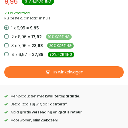
9,95
STAPELKORTING
✓ Op voorraad
Nu besteld, dinsdag in huis
1 x 9,95 =
9,95
2 x 8,96 =
17,92
10% KORTING
3 x 7,96 =
23,88
20% KORTING
4 x 6,97 =
27,88
30% KORTING
In winkelwagen
Merkproducten met
kwaliteitsgarantie
.
Call
Betaal zoals jij wilt, ook
achteraf
.
to
Altijd
gratis verzending
én
gratis retour
.
actions
Mooi wonen,
slim gekozen
!