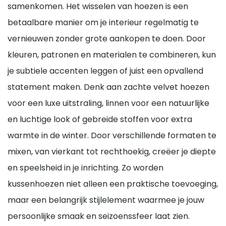
PVC-gecoat polyester of marine canvas
:
Ideaal als je
samenkomen. Het wisselen van hoezen is een
65 x 65 cm of groter –
vaak gebruikt als vloerkussen
onopvallende plek. Laat de hoezen bij voorkeur aan de
interieur.
maximale bescherming nodig hebt. Deze stoffen zijn
of groot rugkussen.
Polyester of microvezel
betaalbare manier om je interieur regelmatig te
lucht drogen, plat of op een droogrek, en vermijd fel
waterdicht en zeer UV-bestendig, maar voelen wat stugger
Synthetische stoffen zijn kreukarm, kleurvast en
aan dan acryl of olefin.
zonlicht om verkleuring te voorkomen.
vernieuwen zonder grote aankopen te doen. Door
betaalbaar. Ze zijn minder gevoelig voor vlekken, wat
handig is bij kinderen of huisdieren. Nadeel: ze
kleuren, patronen en materialen te combineren, kun
ademen minder goed dan katoen of linnen.
je subtiele accenten leggen of juist een opvallend
Fluweel/velours
Voor een luxe en warme uitstraling is fluweel ideaal.
statement maken. Denk aan zachte velvet hoezen
Het voelt zacht aan en geeft een chique accent.
voor een luxe uitstraling, linnen voor een natuurlijke
Minder geschikt voor intensief gebruik, omdat het
gevoeliger is voor vlekken en onderhoud vraagt.
en luchtige look of gebreide stoffen voor extra
Outdoor stoffen
warmte in de winter. Door verschillende formaten te
Voor buitengebruik zijn speciale stoffen zoals acryl of
Sunbrella de beste keuze. Ze zijn waterafstotend, UV-
mixen, van vierkant tot rechthoekig, creëer je diepte
bestendig en bestand tegen vuil, maar voelen minder
en speelsheid in je inrichting. Zo worden
zacht aan dan katoen.
Leer
kussenhoezen niet alleen een praktische toevoeging,
Leren kussenhoezen worden vaak gebruikt in
maar een belangrijk stijlelement waarmee je jouw
interieurs met een industriële, landelijke of moderne
stijl. Ze combineren goed met natuurlijke materialen
persoonlijke smaak en seizoenssfeer laat zien.
zoals hout en wol, maar ook met gladde oppervlakken