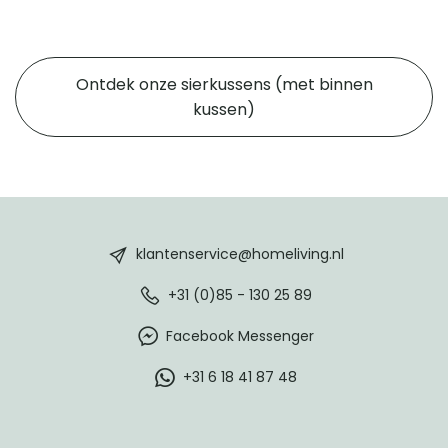
zoals metaal of glas. In een bankopstelling geven ze
een stoer accent en ze zijn ideaal om te mixen met
stoffen hoezen voor een speels contrast.
Kunstleer
Ontdek onze sierkussens (met binnen
Kunstleer kussenhoezen zijn gemaakt van
kussen)
synthetisch materiaal zoals PU of PVC en hebben de
luxe uitstraling van leer. Ze zijn waterafstotend,
slijtvast en makkelijk schoon te maken met een
vochtige doek. Er zijn varianten zoals Flame voor
binnen en Oxford die ook geschikt is voor buiten. Door
HomeLiving
hun praktische eigenschappen zijn ze ideaal voor
footer
intensief gebruik in woonkamers, eetruimtes of
klantenservice@homeliving.nl
horeca.
+31 (0)85 - 130 25 89
Facebook Messenger
+31 6 18 41 87 48