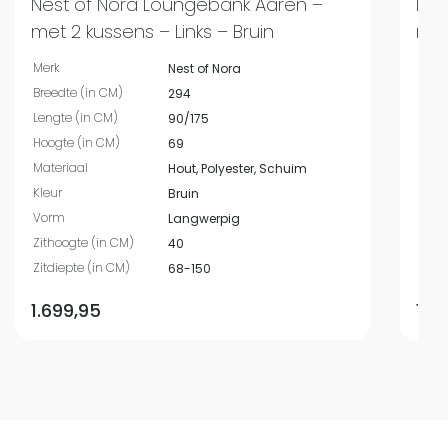
Nest of Nora Loungebank Aaren –
Nes
met 2 kussens – Links – Bruin
met
Merk
Merk
Nest of Nora
Breedte (in CM)
Bree
294
Lengte (in CM)
Leng
90/175
Hoogte (in CM)
Hoog
69
Materiaal
Mate
Hout, Polyester, Schuim
Kleur
Kleur
Bruin
Vorm
Vor
Langwerpig
Zithoogte (in CM)
Zith
40
Zitdiepte (in CM)
Zitdi
68-150
1.699,95
1.6