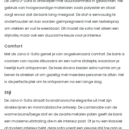
De Jano U-Sofa is ontworpen met duurzaamheid in gedachten. Het
gebruik van hoogwaardige materialen zoals polyester en staal
zorgt ervoor dat de bank lang meegaat. De stof is eenvoudig te
onderhouden en kan worden geïmpregneerd met een textielspray
om vlekken en vuil te weerstaan. Dit maakt de sofa niet alleen een
stijlvolle, maar ook een duurzame keuze voor je interieur.
Comfort
Met de Jano U-Sofa geniet je van ongeëvenaard comfort. De bank is
voorzien van royale zitkussens en een ruime zitdiepte, waardoor je
heerlijk kunt ontspannen. De twee divans bieden extra ruimte om je
benen te strekken of om gezellig met meerdere personen te zitten. Het
is de perfecte plek om te ontspannen na een lange dag.
Stijl
De Jano U-Sofa straalt Scandinavische elegantie uit met zijn
strakke lijnen en minimalistische ontwerp. De combinatie van de
warme bruine/beige stof en de zwarte metalen poten geeft de bank
een moderne uitstraling die in elk interieur past. Of je nu een klassiek
of modern interieur hebt, deze sofa voegt een vleugje stijl toe aan je