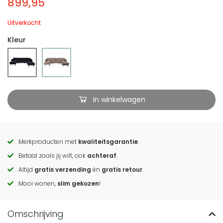
899,95
Uitverkocht
Kleur
In winkelwagen
Merkproducten met
kwaliteitsgarantie
.
Call
Betaal zoals jij wilt, ook
achteraf
.
to
Altijd
gratis verzending
én
gratis retour
.
actions
Mooi wonen,
slim gekozen
!