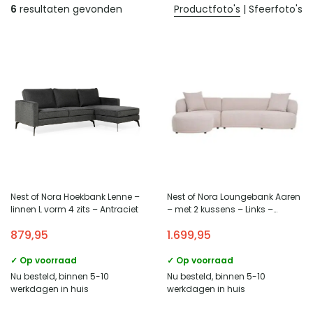
Producten
6
resultaten gevonden
Productfoto's
|
Sfeerfoto's
Nest of Nora Hoekbank Lenne –
Nest of Nora Loungebank Aaren
linnen L vorm 4 zits – Antraciet
– met 2 kussens – Links –
Natural
879,95
1.699,95
✓ Op voorraad
✓ Op voorraad
Nu besteld, binnen 5-10
Nu besteld, binnen 5-10
werkdagen in huis
werkdagen in huis