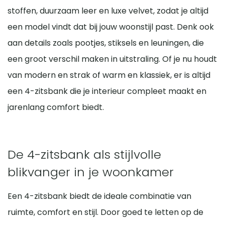
voor formeel zitten, loungen of een combinatie van beide.
ingericht.
Plaats een salontafel of poef voor de bank om de zithoek
stoffen, duurzaam leer en luxe velvet, zodat je altijd
bijzettafels die je erbij wilt plaatsen.
compleet te maken en zet een vloerkleed onder het
een model vindt dat bij jouw woonstijl past. Denk ook
geheel voor extra sfeer en samenhang. Een stijlvolle
aan details zoals pootjes, stiksels en leuningen, die
staande lamp naast de bank kan zowel functioneel licht
een groot verschil maken in uitstraling. Of je nu houdt
geven als een decoratief accent vormen.
van modern en strak of warm en klassiek, er is altijd
Zo maak je van je 4-zitsbank niet alleen een comfortabele
een 4-zitsbank die je interieur compleet maakt en
zitplek, maar ook een echte blikvanger in je woonkamer.
jarenlang comfort biedt.
De 4-zitsbank als stijlvolle
blikvanger in je woonkamer
Een 4-zitsbank biedt de ideale combinatie van
ruimte, comfort en stijl. Door goed te letten op de