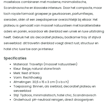
moeiteloos combineren met moderne, minimalistische,
Scandinavische en klassieke interieurs. Door het compacte, maar
toch royale formaat groepeer je geurkaarsen, parfumflesjes,
sieraden, oliën of een zeepdispenser overzichtelijk bij elkaar. Het
plateau is gemaakt van massief natuursteen met karakteristieke
aders en poriën, waardoor elk dienblad een uniek en luxe uitstraling
heeft. Gebruik het als decoratief plateau, badkamer tray of stijlvol
serveerblad: dit travertin dienblad voegt direct rust, structuur en
hotel chic luxe toe aan je interieur.
Specificaties
Materiaal: Travertijn (massief natuursteen)
Kleur: Beige, natural stone finish
Merk: Nest of Nora
Vorm: Rechthoekig
Afmetingen: 30,5 x 15 x 3 cm (l x b x h)
Toepassing: Binnen, als sierblad, decoratief plateau en
serveerblad
Stijl: Tijdloos, minimalistisch, hotel chic, Scandinavisch
Onderhoud: pH-neutraal reinigen, direct droogwrijven