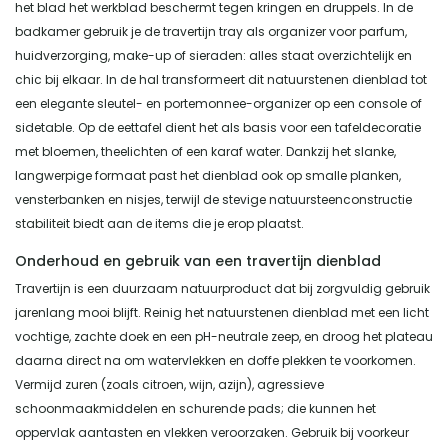
het blad het werkblad beschermt tegen kringen en druppels. In de
badkamer gebruik je de travertijn tray als organizer voor parfum,
huidverzorging, make-up of sieraden: alles staat overzichtelijk en
chic bij elkaar. In de hal transformeert dit natuurstenen dienblad tot
een elegante sleutel- en portemonnee-organizer op een console of
sidetable. Op de eettafel dient het als basis voor een tafeldecoratie
met bloemen, theelichten of een karaf water. Dankzij het slanke,
langwerpige formaat past het dienblad ook op smalle planken,
vensterbanken en nisjes, terwijl de stevige natuursteenconstructie
stabiliteit biedt aan de items die je erop plaatst.
Onderhoud en gebruik van een travertijn dienblad
Travertijn is een duurzaam natuurproduct dat bij zorgvuldig gebruik
jarenlang mooi blijft. Reinig het natuurstenen dienblad met een licht
vochtige, zachte doek en een pH-neutrale zeep, en droog het plateau
daarna direct na om watervlekken en doffe plekken te voorkomen.
Vermijd zuren (zoals citroen, wijn, azijn), agressieve
schoonmaakmiddelen en schurende pads; die kunnen het
oppervlak aantasten en vlekken veroorzaken. Gebruik bij voorkeur