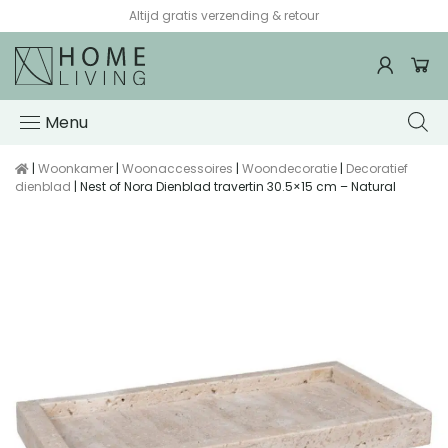
Voor 15:00 besteld, de volgende werkdag in huis*
Menu
|
Woonkamer
|
Woonaccessoires
|
Woondecoratie
|
Decoratief
dienblad
| Nest of Nora Dienblad travertin 30.5×15 cm – Natural