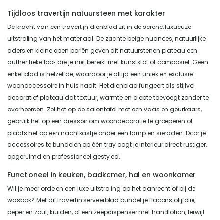
Tijdloos travertijn natuursteen met karakter
De kracht van een travertijn dienblad zit in de serene, luxueuze
uitstraling van het materiaal. De zachte beige nuances, natuurlijke
aders en kleine open poriën geven dit natuurstenen plateau een
authentieke look die je niet bereikt met kunststof of composiet. Geen
enkel blad is hetzelfde, waardoor je altijd een uniek en exclusief
woonaccessoire in huis haalt. Het dienblad fungeert als stijlvol
decoratief plateau dat textuur, warmte en diepte toevoegt zonder te
overheersen. Zet het op de salontafel met een vaas en geurkaars,
gebruik het op een dressoir om woondecoratie te groeperen of
plaats het op een nachtkastje onder een lamp en sieraden. Door je
accessoires te bundelen op één tray oogt je interieur direct rustiger,
opgeruimd en professioneel gestyled.
Functioneel in keuken, badkamer, hal en woonkamer
Wil je meer orde en een luxe uitstraling op het aanrecht of bij de
wasbak? Met dit travertin serveerblad bundel je flacons olijfolie,
peper en zout, kruiden, of een zeepdispenser met handlotion, terwijl