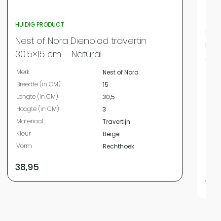
HUIDIG PRODUCT
QUV
Nest of Nora Dienblad travertin
Han
30.5×15 cm – Natural
cm
Merk
Nest of Nora
Merk
Breedte (in CM)
15
Bree
Lengte (in CM)
30,5
Leng
Hoogte (in CM)
3
Hoog
Materiaal
Travertijn
Diam
Kleur
Beige
Mate
Vorm
Rechthoek
Kleur
Vor
38,95
14,