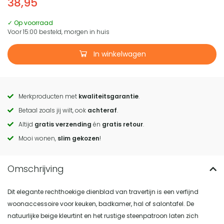
38,95
✓ Op voorraad
Voor 15:00 besteld, morgen in huis
In winkelwagen
Merkproducten met
kwaliteitsgarantie
.
Call
Betaal zoals jij wilt, ook
achteraf
.
to
Altijd
gratis verzending
én
gratis retour
.
actions
Mooi wonen,
slim gekozen
!
Dit elegante rechthoekige dienblad van travertijn is een verfijnd
woonaccessoire voor keuken, badkamer, hal of salontafel. De
natuurlijke beige kleurtint en het rustige steenpatroon laten zich