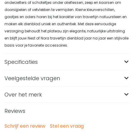
onderzetters of schoteltjes onder olieflessen, zeep en kaarsen om
doorsijpelen of vetvlekken te vermijden. Kleine kleurverschillen,
gaatjes en aders horen bij het karakter van travertijn natuursteen en
maken elk dienblad uniek en authentiek. Met deze eenvoudige
verzorging behoudt het plateau zijn elegante, natuurlijke uitstraling
en blijft jouw Nest of Nora travertijn dienblad jaar na jaar een stijlvolle
basis voor je favoriete accessoires.
Specificaties
Veelgestelde vragen
Merk
Nest of Nora
Breedte (in CM)
15
Over het merk
Hoe groot is het Nest of Nora dienblad van
travertin?
Lengte (in CM)
30,5
Reviews
Het dienblad heeft een lengte van 30,5 cm, een breedte
Hoogte (in CM)
3
Van welk materiaal is dit rechthoekige dienblad
van 15 cm en een hoogte van 3 cm. Door het slanke
van Nest of Nora gemaakt?
Materiaal
Travertijn
Schrijf een review
Stel een vraag
rechthoekige formaat past het op een salontafel, dressoir,