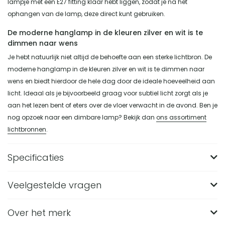
lampje met een E27 fitting klaar hebt liggen, zodat je na het
ophangen van de lamp, deze direct kunt gebruiken.
De moderne hanglamp in de kleuren zilver en wit is te
dimmen naar wens
Je hebt natuurlijk niet altijd de behoefte aan een sterke lichtbron. De
moderne hanglamp in de kleuren zilver en wit is te dimmen naar
wens en biedt hierdoor de hele dag door de ideale hoeveelheid aan
licht. Ideaal als je bijvoorbeeld graag voor subtiel licht zorgt als je
aan het lezen bent of eters over de vloer verwacht in de avond. Ben je
nog opzoek naar een dimbare lamp? Bekijk dan
ons assortiment
lichtbronnen
.
Specificaties
Veelgestelde vragen
Merk
QUVIO
Materiaal
Aluminium, Metaal
Over het merk
Wat zijn de afmetingen van de QUVIO Hanglamp
Kleur
Wit