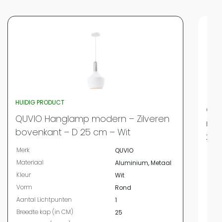
HUIDIG PRODUCT
QUV
QUVIO Hanglamp modern – Zilveren
met
bovenkant – D 25 cm – Wit
25 
Merk
QUVIO
Merk
Materiaal
Aluminium, Metaal
Mate
Kleur
Wit
Kleur
Vorm
Rond
Vor
Aantal Lichtpunten
1
Aant
Breedte kap (in CM)
25
Bree