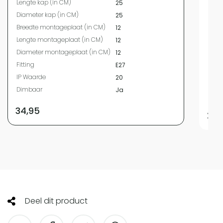
Lengte kap (in CM)
25
Leng
Diameter kap (in CM)
25
Diam
Breedte montageplaat (in CM)
12
Bree
Lengte montageplaat (in CM)
12
Leng
Diameter montageplaat (in CM)
12
Diam
Fitting
E27
Fitti
IP Waarde
20
IP W
Dimbaar
Ja
Dim
34,95
29,
Deel dit product