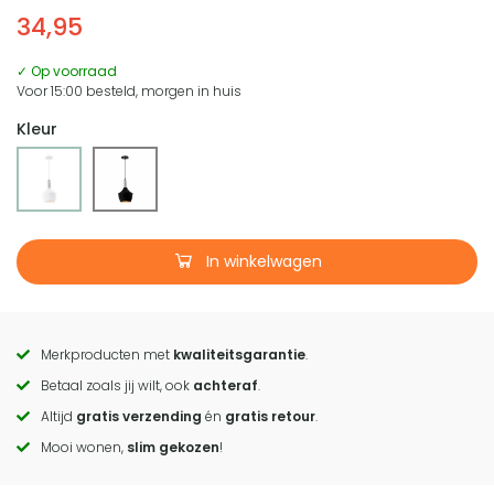
34,95
✓ Op voorraad
Voor 15:00 besteld, morgen in huis
Kleur
In winkelwagen
Merkproducten met
kwaliteitsgarantie
.
Call
Betaal zoals jij wilt, ook
achteraf
.
to
Altijd
gratis verzending
én
gratis retour
.
actions
Mooi wonen,
slim gekozen
!