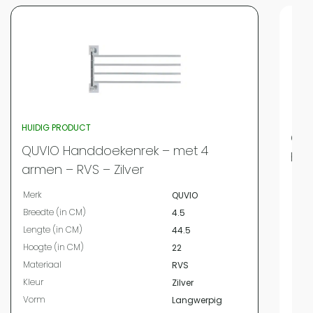
HUIDIG PRODUCT
QUV
QUVIO Handdoekenrek – met 4
hak
armen – RVS – Zilver
Merk
Merk
QUVIO
Bree
Breedte (in CM)
4.5
Leng
Lengte (in CM)
44.5
Hoog
Hoogte (in CM)
22
Mate
Materiaal
RVS
Kleur
Kleur
Zilver
Vor
Vorm
Langwerpig
Voor