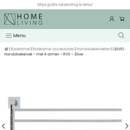
Voor 15:00 besteld, de volgende werkdag in huis*
Menu
|
Badkamer
|
Badkamer accessoires
|
Handdoekenrekken
| QUVIO
Handdoekenrek – met 4 armen – RVS – Zilver