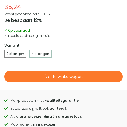
35,24
Meest getoonde prijs
39,95
Je bespaart 12%
✓ Op voorraad
Nu besteld, dinsdag in huis
Variant
2 stangen
4 stangen
In winkelwagen
Merkproducten met
kwaliteitsgarantie
.
Call
Betaal zoals jij wilt, ook
achteraf
.
to
Altijd
gratis verzending
én
gratis retour
.
actions
Mooi wonen,
slim gekozen
!