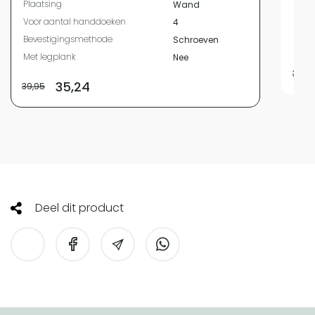
Plaatsing
Wand
Plaa
Voor aantal handdoeken
4
Beve
Bevestigingsmethode
Schroeven
Met 
Met legplank
Nee
39,9
35,24
39,95
Deel dit product