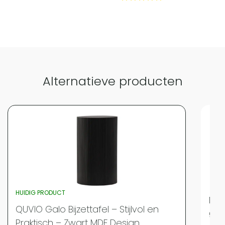
Alternatieve producten
HUIDIG PRODUCT
Nes
QUVIO Galo Bijzettafel – Stijlvol en
Ø48
Praktisch – Zwart MDF Design