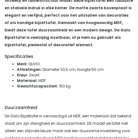
ontwerp en ribbelstructuur maakt deze bijzettafel een robuuste
en stabiele indruk in elke kamer.
De matte zwarte bovenplaat is
elegant en verfijnd, perfect voor het uitstallen van decoraties
of als handige bijzettafel.
Gemaakt van hoogwaardig MDF,
biedt deze tafel duurzaamheid en een modern design.
De Galo
Bijzettafel is veelzijdig inzetbaar, of je hem nu gebruikt als
bijzettafel, piedestal of decoratief element.
Specificaties
Merk:
QUVIO
Afmetingen:
Diameter 30,5 cm, Hoogte 50 cm
Kleur:
Zwart
Materiaal:
MDF
Gewichtscapaciteit:
150 kg
Duurzaamheid
De Galo Bijzettafel is vervaardigd uit MDF, een materiaal dat bekend
staat om zijn stevigheid en duurzaamheid. Dit maakt de tafel niet
alleen een stijlvolle keuze, maar ook een duurzame investering voor