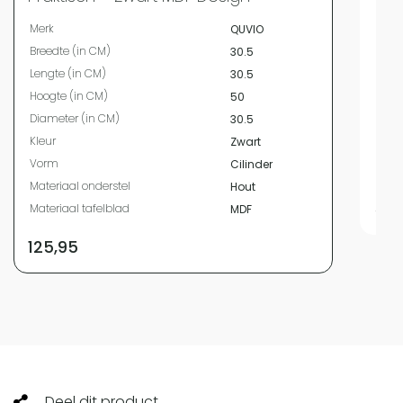
Merk
Merk
QUVIO
Hoog
Breedte (in CM)
30.5
Diam
Lengte (in CM)
30.5
Mate
Hoogte (in CM)
50
Kleur
Diameter (in CM)
30.5
Vor
Kleur
Zwart
Bree
Vorm
Cilinder
Leng
Materiaal onderstel
Hout
59,
Materiaal tafelblad
MDF
125,95
Deel dit product