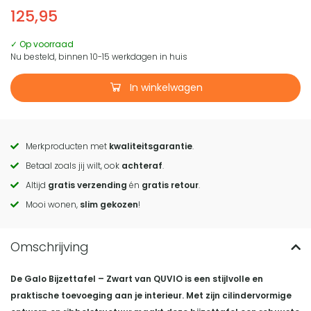
125,95
✓ Op voorraad
Nu besteld, binnen 10-15 werkdagen in huis
In winkelwagen
Merkproducten met
kwaliteitsgarantie
.
Call
Betaal zoals jij wilt, ook
achteraf
.
to
Altijd
gratis verzending
én
gratis retour
.
actions
Mooi wonen,
slim gekozen
!
De Galo Bijzettafel – Zwart van QUVIO is een stijlvolle en
praktische toevoeging aan je interieur.
Met zijn cilindervormige