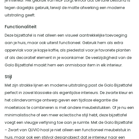
je interieur. Het gebruik van MDF zorgt ervoor dat de tafel bestand is
tegen dagelijks gebruik, terwijl de matte afwerking een moderne
uitstraling geeft.
Functionaliteit
Deze bijzettafel is niet alleen een visueel aantrekkelijke toevoeging
aan je huis, maar ook uiterst functioneel. Gebruik hem als extra
oppervlak voor je kopje koffie, als piedestal voor je favoriete planten
of als decoratief element in je woonkamer. De veelzijdigheid van de
Galo Bijzettafel maakt hem een onmisbaar item in elk interieur.
Stijl
Met zijn strakke lijnen en moderne uitstraling past de Galo Bijzettafel
perfect in zowel klassieke als eigentijdse interieurs. De zwarte kleur en
het cilindervormige ontwerp geven een tijdloze elegantie die
moeiteloos te combineren is met andere meubelstukken. Of je nu een
minimalistische of een meer eclectische stijl hebt, deze bijzettafel
voegt een vleugje verfijning toe aan je ruimte. Met de Galo Bijzettafel
– Zwart van QUVIO haal je niet alleen een functioneel meubelstuk in
huis, maar ook een stijlvol designobject dat je interieur naar een