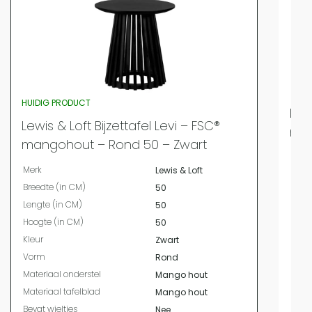
HUIDIG PRODUCT
Lewi
Lewis & Loft Bijzettafel Levi – FSC®
man
mangohout – Rond 50 – Zwart
Merk
Merk
Lewis & Loft
Bree
Breedte (in CM)
50
Leng
Lengte (in CM)
50
Hoog
Hoogte (in CM)
50
Kleur
Kleur
Zwart
Vor
Vorm
Rond
Mater
Materiaal onderstel
Mango hout
Mater
Materiaal tafelblad
Mango hout
Bevat
Bevat wieltjes
Nee