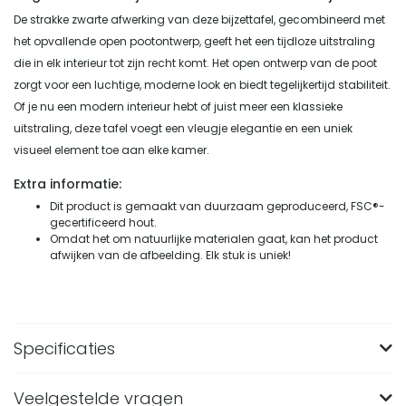
De strakke zwarte afwerking van deze bijzettafel, gecombineerd met
het opvallende open pootontwerp, geeft het een tijdloze uitstraling
die in elk interieur tot zijn recht komt. Het open ontwerp van de poot
zorgt voor een luchtige, moderne look en biedt tegelijkertijd stabiliteit.
Of je nu een modern interieur hebt of juist meer een klassieke
uitstraling, deze tafel voegt een vleugje elegantie en een uniek
visueel element toe aan elke kamer.
Extra informatie:
Dit product is gemaakt van duurzaam geproduceerd, FSC®-
gecertificeerd hout.
Omdat het om natuurlijke materialen gaat, kan het product
afwijken van de afbeelding. Elk stuk is uniek!
Specificaties
Veelgestelde vragen
Merk
Lewis & Loft