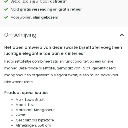
Betaal zoals jij wilt, ook
achteraf
.
to
Altijd
gratis verzending
én
gratis retour
.
actions
Mooi wonen,
slim gekozen
!
Het open ontwerp van deze zwarte bijzettafel voegt een
luchtige elegantie toe aan elk interieur
Het bijzettafeltje combineert stijl en functionaliteit op een unieke
manier. Deze ronde bijzettafel, gemaakt van FSC®-gecertificeerd
mangohout en afgewerkt in elegant zwart, is een must-have voor
elke woonruimte.
Product specificaties
Merk: Lewis & Loft
Model: Levi
Materiaal: Mangohout
Zwart
Geschikt als bijzettafel
Afmetingen: ⌀50 cm