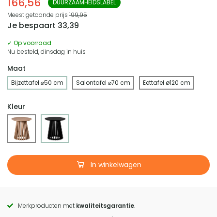
166,56
DUURZAAMHEIDSLABEL
Meest getoonde prijs
199,95
Je bespaart
33,39
✓ Op voorraad
Nu besteld, dinsdag in huis
Maat
Bijzettafel ⌀50 cm
Salontafel ⌀70 cm
Eettafel ø120 cm
Kleur
In winkelwagen
Merkproducten met
kwaliteitsgarantie
.
Call