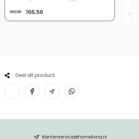
Diam
166,56
199,95
199,9
Deel dit product
HomeLiving
footer
klantenservice@homeliving.nl