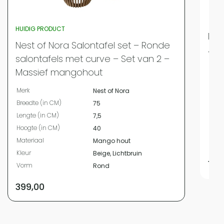
HUIDIG PRODUCT
Nes
Nest of Nora Salontafel set – Ronde
Jor
salontafels met curve – Set van 2 –
Merk
Massief mangohout
Bree
Merk
Nest of Nora
Leng
Breedte (in CM)
75
Hoog
Lengte (in CM)
7,5
Mate
Hoogte (in CM)
40
Kleur
Materiaal
Mango hout
Vor
Kleur
Beige, Lichtbruin
169
Vorm
Rond
399,00