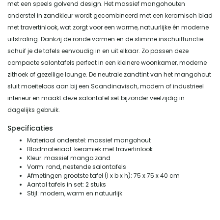
met een speels golvend design. Het massief mangohouten
onderstel in zandkleur wordt gecombineerd met een keramisch blad
met travertinlook, wat zorgt voor een warme, natuurlijke én moderne
uitstraling. Dankzij de ronde vormen en de slimme inschuiffunctie
schuif je de tafels eenvoudig in en uit elkaar. Zo passen deze
compacte salontafels perfect in een kleinere woonkamer, moderne
zithoek of gezellige lounge. De neutrale zandtint van het mangohout
sluit moeiteloos aan bij een Scandinavisch, modern of industrieel
interieur en maakt deze salontafel set bijzonder veelzijdig in
dagelijks gebruik.
Specificaties
Materiaal onderstel: massief mangohout
Bladmateriaal: keramiek met travertinlook
Kleur: massief mango zand
Vorm: rond, nestende salontafels
Afmetingen grootste tafel (l x b x h): 75 x 75 x 40 cm
Aantal tafels in set: 2 stuks
Stijl: modern, warm en natuurlijk