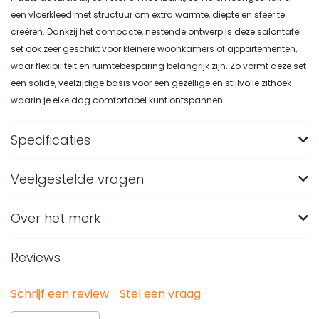
een vloerkleed met structuur om extra warmte, diepte en sfeer te
creëren. Dankzij het compacte, nestende ontwerp is deze salontafel
set ook zeer geschikt voor kleinere woonkamers of appartementen,
waar flexibiliteit en ruimtebesparing belangrijk zijn. Zo vormt deze set
een solide, veelzijdige basis voor een gezellige en stijlvolle zithoek
waarin je elke dag comfortabel kunt ontspannen.
Specificaties
Veelgestelde vragen
Merk
Nest of Nora
Breedte (in CM)
75
Over het merk
Wat zijn de afmetingen van de grootste tafel in
de Nest of Nora salontafel set?
Lengte (in CM)
7,5
Reviews
De grootste tafel heeft een afmeting van 75 x 75 x 40 cm.
Hoogte (in CM)
40
Van welke materialen is deze ronde salontafel set
Door de ronde vorm en het nestende ontwerp neemt de
gemaakt?
Materiaal
Mango hout
Schrijf een review
Stel een vraag
set relatief compact ruimte in binnen een zithoek of
De salontafels hebben een onderstel van massief
Kleur
Beige, Lichtbruin
Is de Nest of Nora Salontafel set geschikt voor een