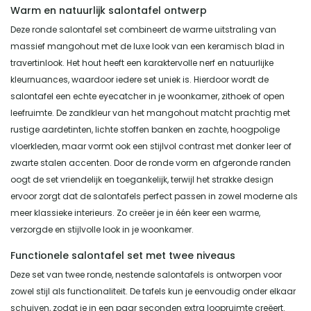
Warm en natuurlijk salontafel ontwerp
Deze ronde salontafel set combineert de warme uitstraling van
massief mangohout met de luxe look van een keramisch blad in
travertinlook. Het hout heeft een karaktervolle nerf en natuurlijke
kleurnuances, waardoor iedere set uniek is. Hierdoor wordt de
salontafel een echte eyecatcher in je woonkamer, zithoek of open
leefruimte. De zandkleur van het mangohout matcht prachtig met
rustige aardetinten, lichte stoffen banken en zachte, hoogpolige
vloerkleden, maar vormt ook een stijlvol contrast met donker leer of
zwarte stalen accenten. Door de ronde vorm en afgeronde randen
oogt de set vriendelijk en toegankelijk, terwijl het strakke design
ervoor zorgt dat de salontafels perfect passen in zowel moderne als
meer klassieke interieurs. Zo creëer je in één keer een warme,
verzorgde en stijlvolle look in je woonkamer.
Functionele salontafel set met twee niveaus
Deze set van twee ronde, nestende salontafels is ontworpen voor
zowel stijl als functionaliteit. De tafels kun je eenvoudig onder elkaar
schuiven, zodat je in een paar seconden extra loopruimte creëert.