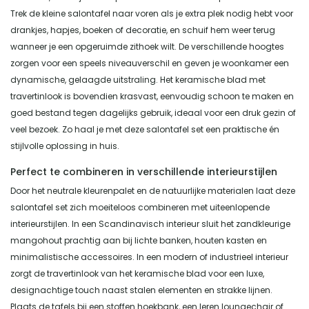
Trek de kleine salontafel naar voren als je extra plek nodig hebt voor
drankjes, hapjes, boeken of decoratie, en schuif hem weer terug
wanneer je een opgeruimde zithoek wilt. De verschillende hoogtes
zorgen voor een speels niveauverschil en geven je woonkamer een
dynamische, gelaagde uitstraling. Het keramische blad met
travertinlook is bovendien krasvast, eenvoudig schoon te maken en
goed bestand tegen dagelijks gebruik, ideaal voor een druk gezin of
veel bezoek. Zo haal je met deze salontafel set een praktische én
stijlvolle oplossing in huis.
Perfect te combineren in verschillende interieurstijlen
Door het neutrale kleurenpalet en de natuurlijke materialen laat deze
salontafel set zich moeiteloos combineren met uiteenlopende
interieurstijlen. In een Scandinavisch interieur sluit het zandkleurige
mangohout prachtig aan bij lichte banken, houten kasten en
minimalistische accessoires. In een modern of industrieel interieur
zorgt de travertinlook van het keramische blad voor een luxe,
designachtige touch naast stalen elementen en strakke lijnen.
Plaats de tafels bij een stoffen hoekbank, een leren loungechair of