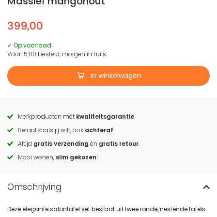
Massief mangohout
399,00
✓ Op voorraad
Voor 15:00 besteld, morgen in huis
In winkelwagen
Merkproducten met
kwaliteitsgarantie
.
Call
Betaal zoals jij wilt, ook
achteraf
.
to
Altijd
gratis verzending
én
gratis retour
.
actions
Mooi wonen,
slim gekozen
!
Deze elegante salontafel set bestaat uit twee ronde, nestende tafels