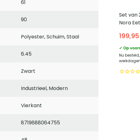
61
Set van 
90
Nora Ee
bouclé 
199,95
Polyester, Schuim, Staal
– Beige
✓ Op voor
6.45
Nu besteld
werkdagen 
Zwart
Industrieel, Modern
Vierkant
8719688064755
48