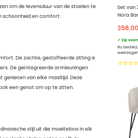
kozen om de levensduur van de stoelen te
Set van 
Nora Bar
un schoonheid en comfort.
Draaiba
358,0
armleun
✓ Op voor
Nu besteld
werkdagen 
mfort. De zachte, gestoffeerde zitting is
ners. De geïntegreerde armleuningen
 genieten van elke maaltijd. Deze
 ook een genot om op te zitten.
inavische stijl uit die moeiteloos in elk