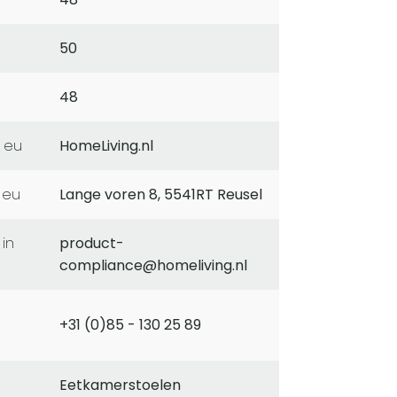
50
48
 eu
HomeLiving.nl
 eu
Lange voren 8, 5541RT Reusel
product-
compliance@homeliving.nl
+31 (0)85 - 130 25 89
Eetkamerstoelen