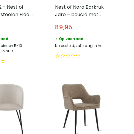
2 – Nest of
Nest of Nora Barkruk
stoelen Elda –
Jaro – bouclé met
ar en met
zwarte poten – Stalen
0
89,95
ing – Zand
frame – Wit
raad
✓ Op voorraad
, binnen 5-10
Nu besteld, zaterdag in huis
in huis