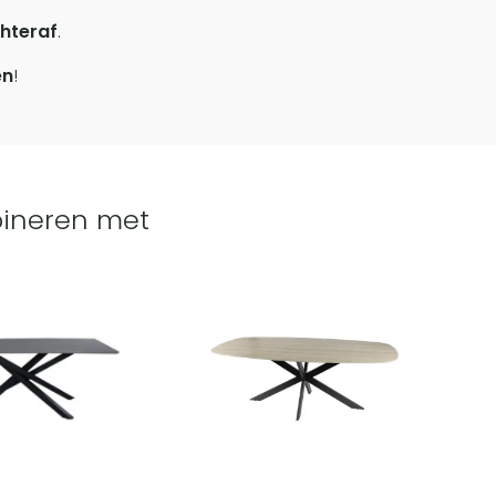
hteraf
.
en
!
ineren met