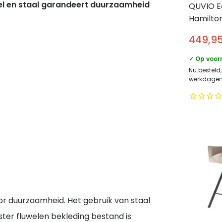
el en staal garandeert duurzaamheid
QUVIO E
Hamilton 
modern –
449,9
fineer –
✓ Op voor
Nu besteld,
werkdagen 
or duurzaamheid. Het gebruik van staal
ester fluwelen bekleding bestand is