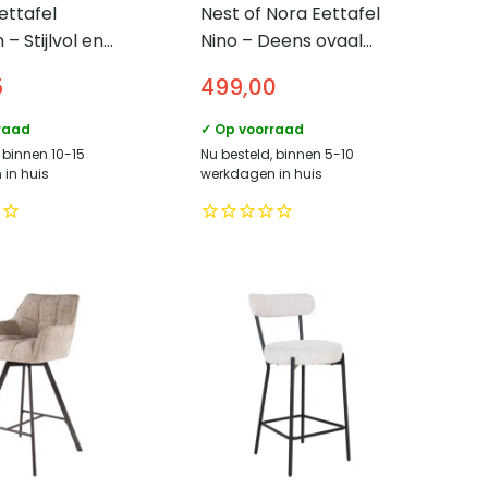
ettafel
Nest of Nora Eettafel
– Stijlvol en
Nino – Deens ovaal
 Zwart grijs
180cm – Keramiek
5
499,00
 180x76x90 cm
travertin
raad
✓ Op voorraad
 binnen 10-15
Nu besteld, binnen 5-10
in huis
werkdagen in huis