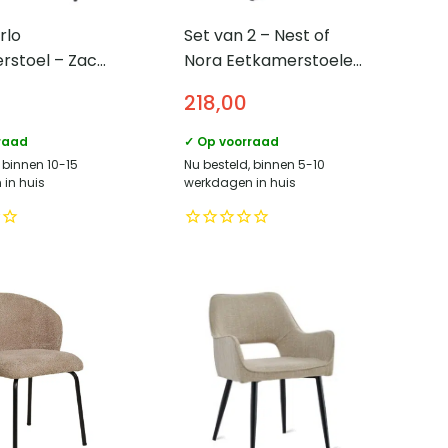
rlo
Set van 2 – Nest of
rstoel – Zacht
Nora Eetkamerstoelen
– Beige Zitting
Ronn – Stof – Truffel
218,00
e Poten
raad
✓ Op voorraad
 binnen 10-15
Nu besteld, binnen 5-10
in huis
werkdagen in huis