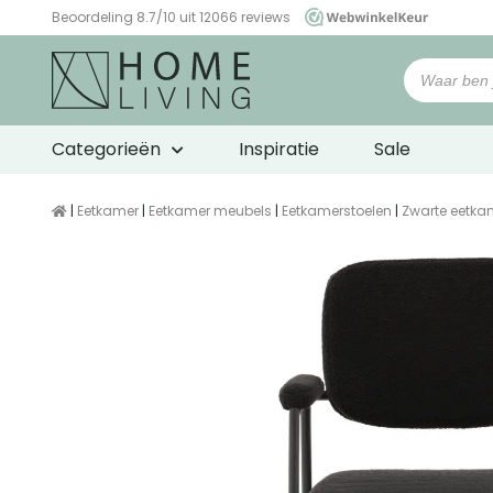
Beoordeling 8.7/10 uit 12066 reviews
WebwinkelKeur
Categorieën
Inspiratie
Sale
|
Eetkamer
|
Eetkamer meubels
|
Eetkamerstoelen
|
Zwarte eetka