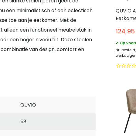
f en slanke stalen poten geeft de
nu een minimalistisch of een eclectisch
QUVIO A
Eetkame
asse toe aan je eetkamer. Met de
Fluweel 
et alleen een functioneel meubelstuk in
124,95
– Zwart
 naar een hoger niveau tilt. Deze stoelen
✓ Op voor
n combinatie van design, comfort en
Nu besteld,
werkdagen 
QUVIO
58