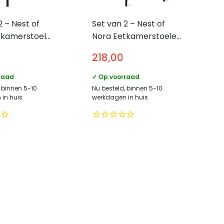
2 – Nest of
Set van 2 – Nest of
tkamerstoel
Nora Eetkamerstoelen
– Zwarte poten
Ronn – Stof – Crème
218,00
raad
✓ Op voorraad
, binnen 5-10
Nu besteld, binnen 5-10
in huis
werkdagen in huis