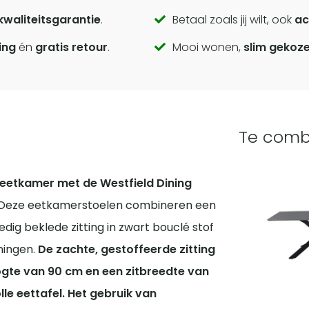
kwaliteitsgarantie
.
Betaal zoals jij wilt, ook
ac
ing
én
gratis retour
.
Mooi wonen,
slim gekoz
Te comb
e eetkamer met de Westfield Dining
Deze eetkamerstoelen combineren een
edig beklede zitting in zwart bouclé stof
ningen.
De zachte, gestoffeerde zitting
gte van 90 cm en een zitbreedte van
le eettafel.
Het gebruik van