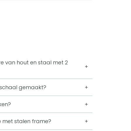
e van hout en staal met 2
2 cm hoog. De ronde schaaltjes hebben
erschaal gemaakt?
schaal groter is dan de bovenste.
De twee houten schaaltjes zijn bevestigd
ken?
out duidelijk contrasteert met het
apjes op tafel, zoals kaasjes, worst of
re met stalen frame?
eerdere kleine hapjes zonder dat de