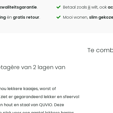
kwaliteitsgarantie
.
Betaal zoals jij wilt, ook
ac
ing
én
gratis retour
.
Mooi wonen,
slim gekoz
Te comb
etagère van 2 lagen van
nou lekkere kaasjes, worst of
ziet er gegarandeerd lekker en sfeervol
an hout en staal van QUVIO. Deze
 plek voor een aantal lekkere hapjes.