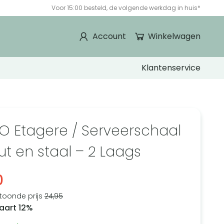
Voor 15:00 besteld, de volgende werkdag in huis*
Account
Winkelwagen
Klantenservice
O Etagere / Serveerschaal
ut en staal – 2 Laags
0
toonde prijs
24,95
aart 12%