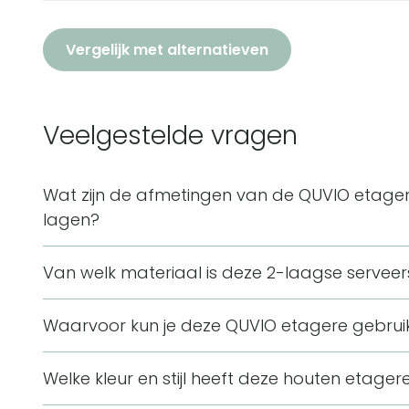
Vergelijk met alternatieven
Veelgestelde vragen
Wat zijn de afmetingen van de QUVIO etager
lagen?
De QUVIO etagere is 18 cm lang, 18 cm breed en 2
Van welk materiaal is deze 2-laagse serve
een diameter van 15 en 18 cm, waarbij de onderste 
Deze serveerschaal is gemaakt van hout en staal. 
Waarvoor kun je deze QUVIO etagere gebrui
aan een zwart stalen frame, waardoor het bruine h
Deze etagere is bedoeld voor het presenteren van h
zwarte frame.
Welke kleur en stijl heeft deze houten etage
zoetigheden. Door de twee lagen is er plek voor m