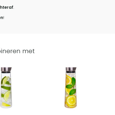
hteraf
.
en
!
ineren met