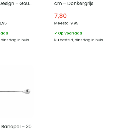
Design – Goud
cm – Donkergrijs
t
7,80
2,95
Meestal
9,95
raad
✓ Op voorraad
, dinsdag in huis
Nu besteld, dinsdag in huis
Barlepel – 30